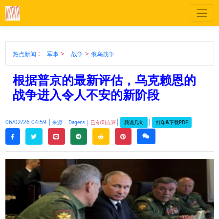
:
>
>
热点新闻
军事
战争
俄乌战争
根据普京的最新评估，乌克赖恩的
战争进入令人不安的新阶段
06/02/26 04:59 |
|
|
我说几句
打印&下载PDF
来源： Dagens |
已有(0)点评
twitter
line
telegram
reddit
pinterest
weixin
facebook