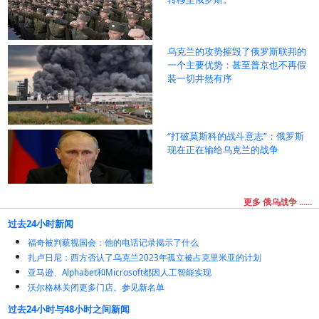
乌克兰的攻势摧毁了俄罗斯联邦的
一个主要优势：甚至普京也不再假
装一切井然有序
“打破莫斯科的战斗意志”：俄罗斯
现在正在输给乌克兰的战争
更多 俄乌战争 ......
过去24小时新闻
福奇被判藐视国会：他的电话记录揭示了什么
扎卢日尼：西方否认了乌克兰2023年孤立被占克里米亚的计划
亚马逊、Alphabet和Microsoft都因人工智能实现
沃尔格林关闭更多门店。参见新名单
过去24小时与48小时之间新闻