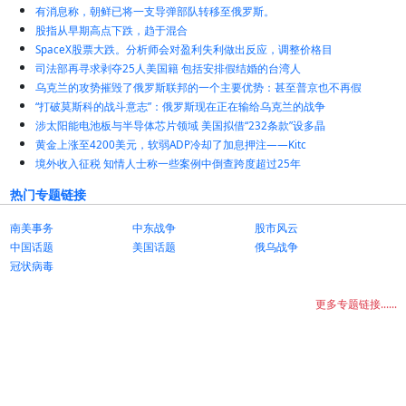
有消息称，朝鲜已将一支导弹部队转移至俄罗斯。
股指从早期高点下跌，趋于混合
SpaceX股票大跌。分析师会对盈利失利做出反应，调整价格目
司法部再寻求剥夺25人美国籍 包括安排假结婚的台湾人
乌克兰的攻势摧毁了俄罗斯联邦的一个主要优势：甚至普京也不再假
“打破莫斯科的战斗意志”：俄罗斯现在正在输给乌克兰的战争
涉太阳能电池板与半导体芯片领域 美国拟借“232条款”设多晶
黄金上涨至4200美元，软弱ADP冷却了加息押注——Kitc
境外收入征税 知情人士称一些案例中倒查跨度超过25年
热门专题链接
南美事务
中东战争
股市风云
中国话题
美国话题
俄乌战争
冠状病毒
更多专题链接......