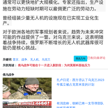
通常可以更快地扩大规模化。专家还指出，生产设
施在劳动力短缺时期可以雇佣更广泛的劳动力。
曾经组装少量无人机的设施现在已实现工业化生
产
。
对于欧洲各地的军事规划者来说，趋势为未来冲突
可能的作战提供了一瞥。对乌克兰来说，这表明随
着战争持续，俄罗斯不断增长的无人机武器库很可
能仍是核心挑战
。
已有(0)条评论
我说几句
关键词:
普京、战争、无人机、乌克兰
关联阅读：
俄乌战争可能在十一月进入新阶段：为何莫斯科面临压力
俄乌战争
扎卢日尼：西方否认了乌克兰2023
年孤立被占克里米亚的计划
有消息称，朝鲜已将一支导弹部队
转移至俄罗斯。