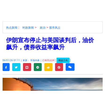
:
>
>
热点新闻
时政新闻
政治
股市风云
伊朗宣布停止与美国谈判后，油价
飙升，债券收益率飙升
|
|
我说几句
06/01/26 01:11 |
来源： 市场内幕 |
已有(0)点评
twitter
line
telegram
reddit
pinterest
weixin
facebook