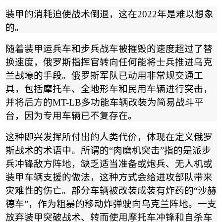
装甲的消耗迫使战术倒退，这在
2022
年是难以想象
的。
随着装甲运兵车和步兵战车被摧毁的速度超过了替
换速度，俄罗斯指挥官转向任何能将士兵推进乌克
兰战壕的手段。俄罗斯军队已动用非常规交通工
具，包括摩托车、全地形车和民用车辆进行突击，
并将后方的
MT-LB
多功能车辆改装为简易战斗平
台，因为专用车辆已不复存在。
这种即兴发挥所付出的人类代价，体现在定义俄罗
斯战术的术语中。所谓的
“
肉磨机突击
”
指的是派步
兵冲锋敌方阵地，缺乏适当准备或炮兵、无人机或
装甲车辆支援的做法，这种方式会给进攻部队带来
灾难性的伤亡。部分车辆被改装成装有炸药的
“
沙赫
德车
”
，作为粗暴的移动炸弹驶向乌克兰阵地。一支
放弃装甲突破战术、转而使用摩托车冲锋和自杀车