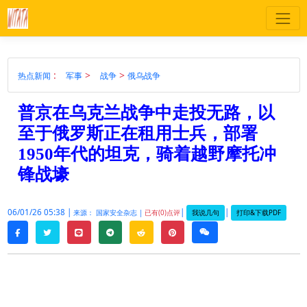
:
>
>
热点新闻
军事
战争
俄乌战争
普京在乌克兰战争中走投无路，以
至于俄罗斯正在租用士兵，部署
1950年代的坦克，骑着越野摩托冲
锋战壕
06/01/26 05:38 |
|
|
我说几句
打印&下载PDF
来源： 国家安全杂志 |
已有(0)点评
twitter
line
telegram
reddit
pinterest
weixin
facebook