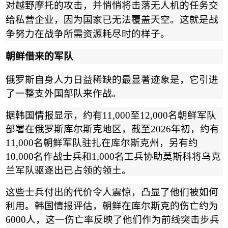
对越野摩托的攻击，并悄悄将击落无人机的任务交
给私营企业，因为国家已无法覆盖天空。这就是战
争努力在战争所需资源耗尽时的样子。
朝鲜借来的军队
俄罗斯自身人力日益稀缺的最显著迹象是，它引进
了一整支外国部队来作战。
据韩国情报显示，约有
11,000
至
12,000
名朝鲜军队
部署在俄罗斯库尔斯克地区，截至
2026
年初，约有
11,000
名朝鲜军队驻扎在库尔斯克州，另有约
10,000
名作战士兵和
1,000
名工兵协助莫斯科将乌克
兰军队驱逐出已占领的领土。
这些士兵付出的代价令人震惊，凸显了他们被如何
利用。韩国情报评估，朝鲜在库尔斯克的伤亡约为
6000
人，这一伤亡率反映了他们作为前线突击步兵