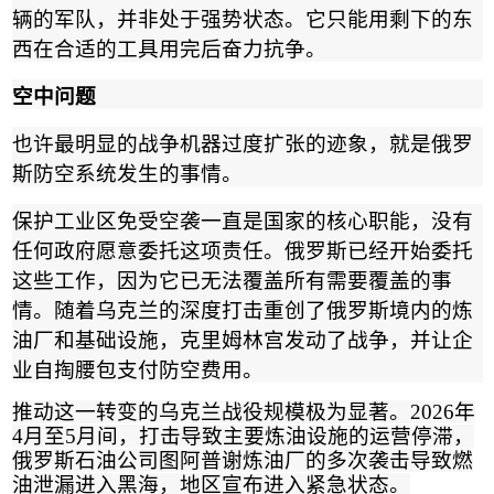
辆的军队，并非处于强势状态。它只能用剩下的东
西在合适的工具用完后奋力抗争。
空中问题
也许最明显的战争机器过度扩张的迹象，就是俄罗
斯防空系统发生的事情。
保护工业区免受空袭一直是国家的核心职能，没有
任何政府愿意委托这项责任。俄罗斯已经开始委托
这些工作，因为它已无法覆盖所有需要覆盖的事
情。随着乌克兰的深度打击重创了俄罗斯境内的炼
油厂和基础设施，克里姆林宫发动了战争，并让企
业自掏腰包支付防空费用。
推动这一转变的乌克兰战役规模极为显著。
2026
年
4
月至
5
月间，打击导致主要炼油设施的运营停滞，
俄罗斯石油公司图阿普谢炼油厂的多次袭击导致燃
油泄漏进入黑海，地区宣布进入紧急状态
。