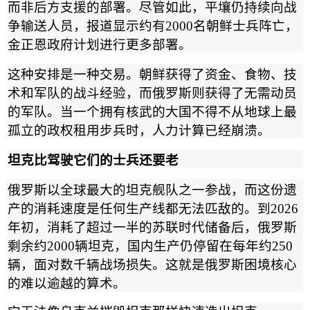
而非后方支援的部署。尽管如此，平壤仍持续向战
争输送人员，报道显示约有
2000
名朝鲜士兵阵亡，
金正恩政府计划进行更多部署。
这种安排是一种交易。朝鲜获得了资金、食物、技
术和军队的战斗经验，而俄罗斯则获得了无需动员
的军队。当一个拥有核武的大国不得不从地球上最
孤立的政权租用步兵时，人力计算已经崩溃。
坦克比驾驶它们的士兵还要老
俄罗斯以全球最大的坦克舰队之一参战，而这份遗
产的消耗速度是任何生产线都无法匹敌的。到
2026
年初，消耗了超过一半的苏联时代储备后，俄罗斯
剩余约
2000
辆坦克，国内生产仍停留在每年约
250
辆，面对数千辆战场损失。这就是俄罗斯困境核心
的难以逾越的算术。