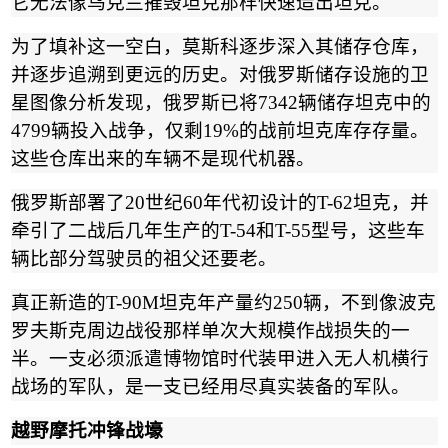
它无法像乌克兰摧毁坦克那样快速造出坦克。
为了填补这一空白，莫斯科逐步深入其储存仓库，
并逐步追溯到更远的历史。对俄罗斯储存设施的卫
星图像分析发现，俄罗斯已将
7342
辆储存坦克中的
4799
辆投入战争，仅剩
19%
的战前坦克库存存量。
这些仓库出来的车辆不是现代机器。
俄罗斯部署了
20
世纪
60
年代初设计的
T-62
坦克，并
牵引了二战后几年生产的
T-54
和
T-55
型号，这些车
辆比部分驾驶员的祖父还要老。
真正新造的
T-90M
坦克年产量约
250
辆，不到像波克
罗夫斯克周边战役那样单次大规模作战损失的一
半。一支必须派遣博物馆时代装甲进入无人机横行
战场的军队，是一支已经用尽真实装备的军队。
越野摩托冲锋战壕