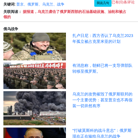
已有(0)条评论
我说几句
关键词:
普京、俄罗斯、乌克兰、战争
关联阅读：
据报道，乌克兰袭击了俄罗斯西部的石油基础设施、油轮和被占
领的
俄乌战争
扎卢日尼：西方否认了乌克兰2023
年孤立被占克里米亚的计划
有消息称，朝鲜已将一支导弹部队
转移至俄罗斯。
乌克兰的攻势摧毁了俄罗斯联邦的
一个主要优势：甚至普京也不再假
装一切井然有序
“打破莫斯科的战斗意志”：俄罗斯
现在正在输给乌克兰的战争