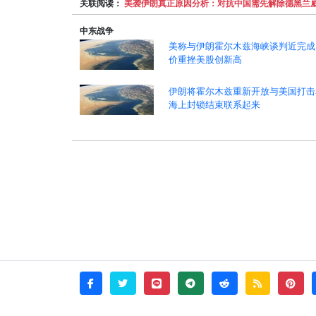
关联阅读：
美袭伊朗真正原因分析：对抗中国需先解除德黑兰
中东战争
美称与伊朗霍尔木兹海峡谈判近完成
价重挫美股创新高
伊朗将霍尔木兹重新开放与美国打击
海上封锁结束联系起来
twitter
line
telegram
reddit
rss
pint
facebook
© 2026 - witata -
About
sitemap
rss