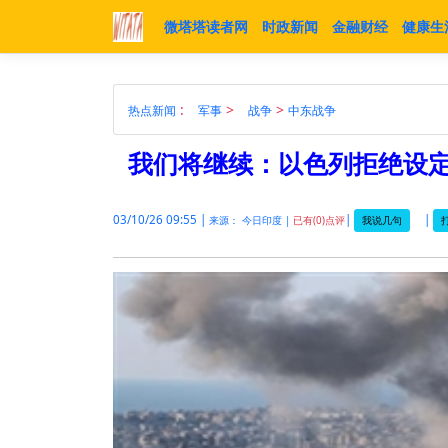
微塔塔读者网
时政新闻
金融财经
健康生
:
>
>
热点新闻
军事
战争
中东战争
我们将继续：以色列拒绝设
03/10/26 09:55 |
|
|
我说几句
来源： 今日印度 |
已有(0)点评