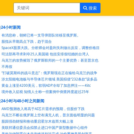
搜索
24小时新闻
有消息称，朝鲜已将一支导弹部队转移至俄罗斯。
股指从早期高点下跌，趋于混合
SpaceX股票大跌。分析师会对盈利失利做出反应，调整价格目
司法部再寻求剥夺25人美国籍 包括安排假结婚的台湾人
乌克兰的攻势摧毁了俄罗斯联邦的一个主要优势：甚至普京也
不再假
“打破莫斯科的战斗意志”：俄罗斯现在正在输给乌克兰的战争
涉太阳能电池板与半导体芯片领域 美国拟借“232条款”设多晶
黄金上涨至4200美元，软弱ADP冷却了加息押注——Kitc
境外收入征税 知情人士称一些案例中倒查跨度超过25年
24小时与48小时之间新闻
AMD预测收入将高于AI芯片需求的预期，但股价下跌
乌克兰不断在俄罗斯上空布满无人机，普京面临明显的问题
股因强劲财报和推动重启霍尔木兹而大幅上涨
美联邦通信委员会拟禁止进口中国产新型数据中心组件
美称与伊朗霍尔木兹海峡谈判近完成 油价重挫美股创新高