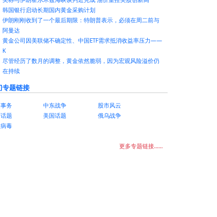
韩国银行启动长期国内黄金采购计划
伊朗刚刚收到了一个最后期限：特朗普表示，必须在周二前与
阿曼达
黄金公司因美联储不确定性、中国ETF需求抵消收益率压力——
K
尽管经历了数月的调整，黄金依然脆弱，因为宏观风险溢价仍
在持续
门专题链接
美事务
中东战争
股市风云
国话题
美国话题
俄乌战争
状病毒
更多专题链接......