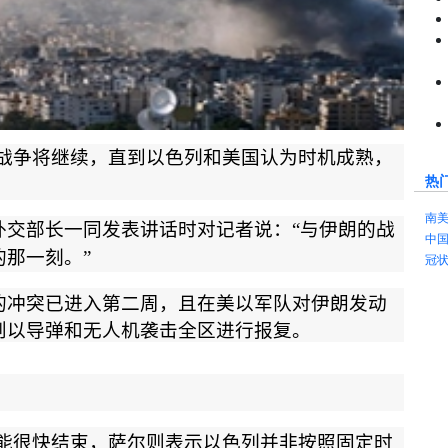
战争将继续，直到以色列和美国认为时机成熟，
热
南
外交部长一同发表讲话时对记者说：
“
与伊朗的战
中
的那一刻。
”
冠
的冲突已进入第二周，且在美以军队对伊朗发动
则以导弹和无人机袭击全区进行报复。
能很快结束，萨尔则表示以色列并非按照固定时