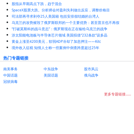
股指从早期高点下跌，趋于混合
SpaceX股票大跌。分析师会对盈利失利做出反应，调整价格目
司法部再寻求剥夺25人美国籍 包括安排假结婚的台湾人
乌克兰的攻势摧毁了俄罗斯联邦的一个主要优势：甚至普京也不再假
“打破莫斯科的战斗意志”：俄罗斯现在正在输给乌克兰的战争
涉太阳能电池板与半导体芯片领域 美国拟借“232条款”设多晶
黄金上涨至4200美元，软弱ADP冷却了加息押注——Kitc
境外收入征税 知情人士称一些案例中倒查跨度超过25年
热门专题链接
南美事务
中东战争
股市风云
中国话题
美国话题
俄乌战争
冠状病毒
更多专题链接......