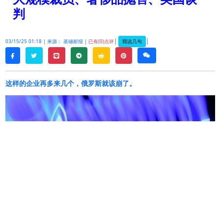
判
|
|
我说几句
03/15/25 01:18 |
来源： 基辅邮报 |
已有(0)点评
twitter
line
telegram
reddit
pinterest
weixin
facebook
这样的企业再多来几个，俄罗斯就该崩了。
俄罗斯天然气工业股份公司（
Gazprom
）对欧洲的
出口大幅下降
——
下降了
90%
以上
——
迫使这家俄