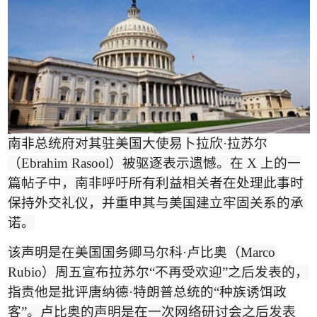
南非总统府对其驻美国大使易卜拉欣
·
拉苏尔
（
Ebrahim Rasool
）
被驱逐表示遗憾。在
X
上的一
篇帖子中，南非呼吁所有利益相关者在处理此事时
保持外交礼仪，并重申其与美国建立牢固关系的承
诺。
该声明是在美国国务卿马尔科
·
卢比奥（
Marco
Rubio
）周五宣布拉苏尔
“
不再受欢迎
”
之后发表的，
指责他是批评唐纳德
·
特朗普总统的
“
种族诱饵政
客
”
。卢比奥的声明是在一次网络研讨会之后发表