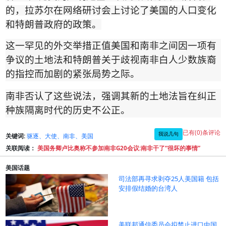
的，拉苏尔在网络研讨会上讨论了美国的人口变化
和特朗普政府的政策。
这一罕见的外交举措正值美国和南非之间因一项有
争议的土地法和特朗普关于歧视南非白人少数族裔
的指控而加剧的紧张局势之际。
南非否认了这些说法，强调其新的土地法旨在纠正
种族隔离时代的历史不公正。
已有(0)条评论
我说几句
关键词:
驱逐、大使、南非、美国
关联阅读：
美国务卿卢比奥称不参加南非G20会议:南非干了“很坏的事情”
美国话题
司法部再寻求剥夺25人美国籍 包括
安排假结婚的台湾人
美联邦通信委员会拟禁止进口中国