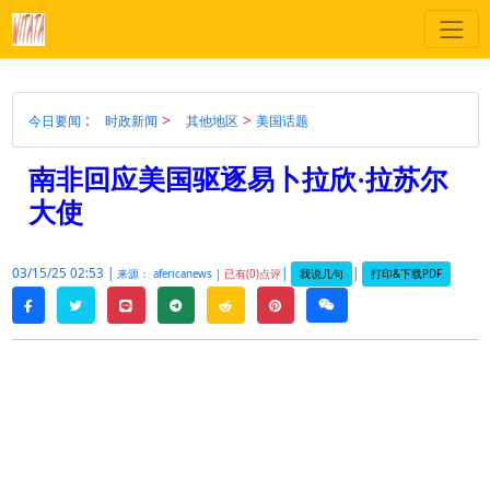
:
>
>
今日要闻
时政新闻
其他地区
美国话题
南非回应美国驱逐易卜拉欣·拉苏尔
大使
03/15/25 02:53 |
|
|
我说几句
打印&下载PDF
来源： afericanews |
已有(0)点评
twitter
line
telegram
reddit
pinterest
weixin
facebook