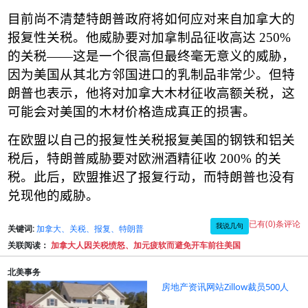
目前尚不清楚特朗普政府将如何应对来自加拿大的
报复性关税。他威胁要对加拿制品征收高达
250%
的关税
——
这是一个很高但最终毫无意义的威胁，
因为美国从其北方邻国进口的乳制品非常少。但特
朗普也表示，他将对加拿大木材征收高额关税，这
可能会对美国的木材价格造成真正的损害。
在欧盟以自己的报复性关税报复美国的钢铁和铝关
税后，特朗普威胁要对欧洲酒精征收
200%
的关
税。此后，欧盟推迟了报复行动，而特朗普也没有
兑现他的威胁。
已有(0)条评论
我说几句
关键词:
加拿大、关税、报复、特朗普
关联阅读：
加拿大人因关税愤怒、加元疲软而避免开车前往美国
北美事务
房地产资讯网站Zillow裁员500人