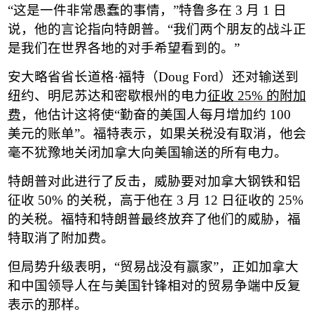
“
这是一件非常愚蠢的事情，
”
特鲁多在
3
月
1
日
说，他的言论指向特朗普。
“
我们两个朋友的战斗正
是我们在世界各地的对手希望看到的。
”
安大略省省长道格
·
福特
（
Doug Ford
）
还对输送到
纽约、明尼苏达和密歇根州的电力
征收
25%
的附加
费
，他估计这将使
“
勤奋的美国人每月增加约
100
美元的账单
”
。福特表示，如果关税没有取消，他会
毫不犹豫地关闭加拿大向美国输送的所有电力。
特朗普对此进行了反击，威胁要对加拿大钢铁和铝
征收
50%
的关税，高于他在
3
月
12
日征收的
25%
的关税。福特和特朗普最终放弃了他们的威胁，福
特取消了附加费。
但局势升级表明，
“
贸易战没有赢家
”
，正如加拿大
和中国领导人在与美国针锋相对的贸易争端中反复
表示的那样。