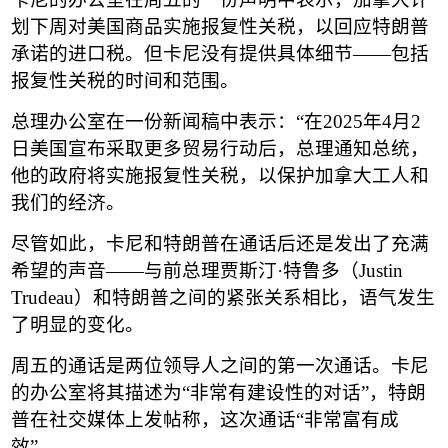
划下周对美国商品实施报复性关税，以回应特朗普
承诺的进口税。但卡尼没有提供具体细节
——
包括
报复性关税的时间和范围。
总理办公室在一份新闻稿中表示：
“
在
2025
年
4
月
2
日美国宣布采取更多贸易行动后，总理通知总统，
他的政府将实施报复性关税，以保护加拿大工人和
我们的经济。
尽管如此，卡尼和特朗普在通话后还是发出了充满
希望的声音
——
与前总理贾斯汀
·
特鲁多（
Justin
Trudeau
）和特朗普之间的紧张关系相比，语气发生
了明显的变化。
周五的通话是两位领导人之间的第一次通话。卡尼
的办公室将其描述为
“
非常有建设性的对话
”
，特朗
普在社交媒体上发帖称，这次通话
“
非常富有成
效
”
。