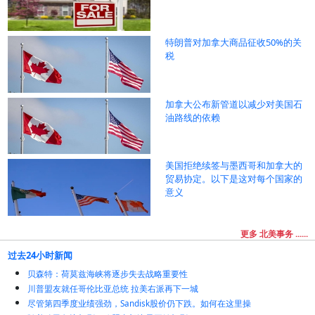
特朗普对加拿大商品征收50%的关
税
加拿大公布新管道以减少对美国石
油路线的依赖
美国拒绝续签与墨西哥和加拿大的
贸易协定。以下是这对每个国家的
意义
更多 北美事务 ......
过去24小时新闻
贝森特：荷莫兹海峡将逐步失去战略重要性
川普盟友就任哥伦比亚总统 拉美右派再下一城
尽管第四季度业绩强劲，Sandisk股价仍下跌。如何在这里操