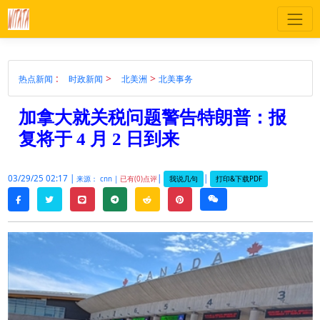
:
>
>
热点新闻
时政新闻
北美洲
北美事务
加拿大就关税问题警告特朗普：报
复将于 4 月 2 日到来
03/29/25 02:17 |
|
|
我说几句
打印&下载PDF
来源： cnn |
已有(0)点评
twitter
line
telegram
reddit
pinterest
weixin
facebook