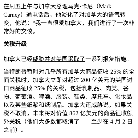
在周五上午与加拿大总理马克
·
卡尼（
Mark
Carney
）通电话后，他淡化了对加拿大的语气转
变，他说：
“
我一直很爱加拿大，我们进行了一次非
常好的交谈。
关税升级
加拿大已经
威胁并对美国采取了
一系列报复措施。
当特朗普暂时对几乎所有加拿大商品征收
25%
的全
面关税时，加拿大立即对超过
200
亿美元的美国进
口商品征收
25%
的关税，包括乳制品、肉类、谷
物、葡萄酒、啤酒、服装、鞋类、摩托车、化妆品
以及某些纸浆和纸制品。加拿大还威胁说，如果关
税不取消，未来将对价值
862
亿美元的商品征收额
外关税（他们大多数都取消了
——
至少在
4
月
2
日
之前）。