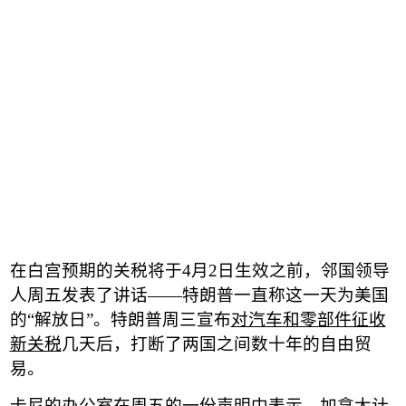
在白宫预期的关税将于
4
月
2
日生效之前，邻国领导
人周五发表了讲话
——
特朗普一直称这一天为美国
的
“
解放日
”
。特朗普周三宣布
对汽车和零部件征收
新关税
几天后，打断了两国之间数十年的自由贸
易。
卡尼的办公室在周五的一份声明中表示，加拿大计