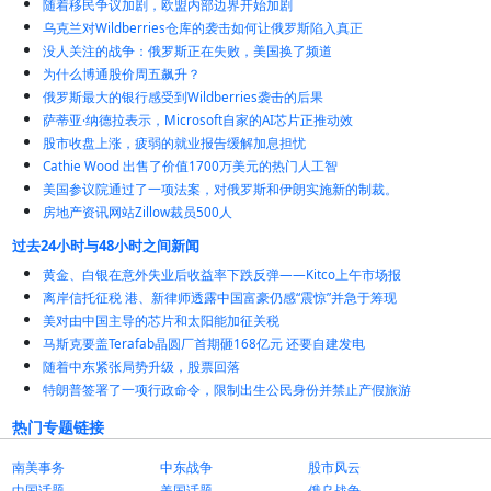
随着移民争议加剧，欧盟内部边界开始加剧
乌克兰对Wildberries仓库的袭击如何让俄罗斯陷入真正
没人关注的战争：俄罗斯正在失败，美国换了频道
为什么博通股价周五飙升？
俄罗斯最大的银行感受到Wildberries袭击的后果
萨蒂亚·纳德拉表示，Microsoft自家的AI芯片正推动效
股市收盘上涨，疲弱的就业报告缓解加息担忧
Cathie Wood 出售了价值1700万美元的热门人工智
美国参议院通过了一项法案，对俄罗斯和伊朗实施新的制裁。
房地产资讯网站Zillow裁员500人
过去24小时与48小时之间新闻
黄金、白银在意外失业后收益率下跌反弹——Kitco上午市场报
离岸信托征税 港、新律师透露中国富豪仍感“震惊”并急于筹现
美对由中国主导的芯片和太阳能加征关税
马斯克要盖Terafab晶圆厂首期砸168亿元 还要自建发电
随着中东紧张局势升级，股票回落
特朗普签署了一项行政命令，限制出生公民身份并禁止产假旅游
热门专题链接
南美事务
中东战争
股市风云
中国话题
美国话题
俄乌战争