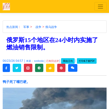
:
>
>
热点新闻
军事
战争
俄乌战争
俄罗斯15个地区在24小时内实施了
燃油销售限制。
06/23/26 04:57 |
|
|
我说几句
打印&下载PDF
来源： svoboda |
已有(0)点评
twitter
line
telegram
reddit
pinterest
weixin
facebook
鸭子死了嘴巴硬。