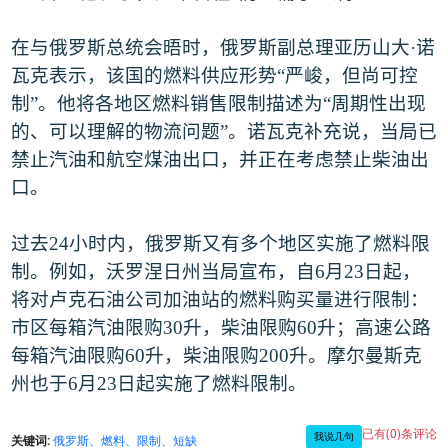
在与俄罗斯总统会晤时，俄罗斯副总理亚历山大
·
诺
瓦克表示，该国的燃料供应形势
“
严峻，但尚可控
制
”
。他将各地区燃料销售限制描述为
“
周期性出现
的、可以理解的物流问题
”
。诺瓦克补充说，当局已
禁止汽油和航空煤油出口，并正在考虑禁止柴油出
口。
过去
24
小时内，俄罗斯又有多个地区实施了燃料限
制。例如，沃罗涅日州当局宣布，自
6
月
23
日起，
将对卢克石油公司加油站的燃料购买量进行限制：
市区每箱汽油限购
30
升，柴油限购
60
升；高速公路
每箱汽油限购
60
升，柴油限购
200
升。摩尔曼斯克
州也于
6
月
23
日起实施了燃料限制。
已有(0)条评论
我说几句
关键词:
俄罗斯、燃料、限制、短缺