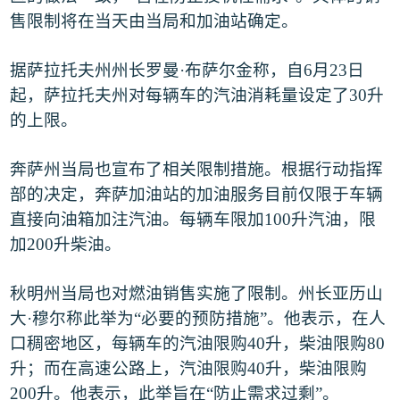
售限制将在当天由当局和加油站确定。
据萨拉托夫州州长罗曼
·
布萨尔金称，自
6
月
23
日
起，萨拉托夫州对每辆车的汽油消耗量设定了
30
升
的上限。
奔萨州当局也宣布了相关限制措施。根据行动指挥
部的决定，奔萨加油站的加油服务目前仅限于车辆
直接向油箱加注汽油。每辆车限加
100
升汽油，限
加
200
升柴油。
秋明州当局也对燃油销售实施了限制。州长亚历山
大
·
穆尔称此举为
“
必要的预防措施
”
。他表示，在人
口稠密地区，每辆车的汽油限购
40
升，柴油限购
80
升；而在高速公路上，汽油限购
40
升，柴油限购
200
升。他表示，此举旨在
“
防止需求过剩
”
。