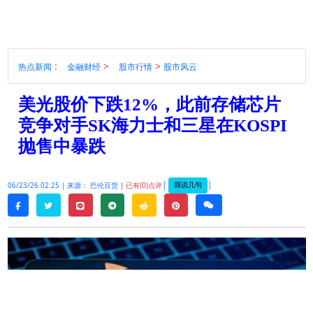
:
>
>
热点新闻
金融财经
股市行情
股市风云
美光股价下跌12%，此前存储芯片
竞争对手SK海力士和三星在KOSPI
抛售中暴跌
|
|
我说几句
06/23/26 02:25 |
来源： 巴伦百货 |
已有(0)点评
twitter
line
telegram
reddit
pinterest
weixin
facebook