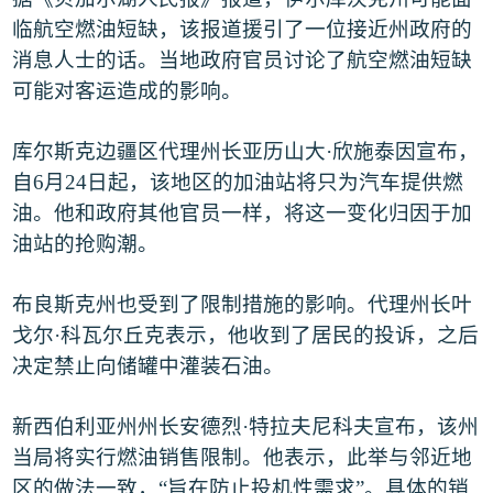
临航空燃油短缺，该报道援引了一位接近州政府的
消息人士的话。当地政府官员讨论了航空燃油短缺
可能对客运造成的影响。
库尔斯克边疆区代理州长亚历山大
·
欣施泰因宣布，
自
6
月
24
日起，该地区的加油站将只为汽车提供燃
油。他和政府其他官员一样，将这一变化归因于加
油站的抢购潮。
布良斯克州也受到了限制措施的影响。代理州长叶
戈尔
·
科瓦尔丘克表示，他收到了居民的投诉，之后
决定禁止向储罐中灌装石油。
新西伯利亚州州长安德烈
·
特拉夫尼科夫宣布，该州
当局将实行燃油销售限制。他表示，此举与邻近地
区的做法一致，
“
旨在防止投机性需求
”
。具体的销