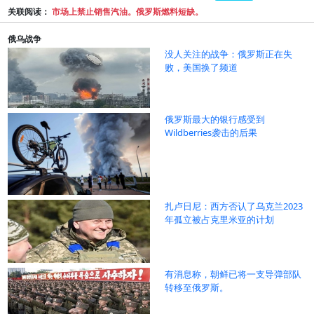
关联阅读：
市场上禁止销售汽油。俄罗斯燃料短缺。
俄乌战争
没人关注的战争：俄罗斯正在失
败，美国换了频道
俄罗斯最大的银行感受到
Wildberries袭击的后果
扎卢日尼：西方否认了乌克兰2023
年孤立被占克里米亚的计划
有消息称，朝鲜已将一支导弹部队
转移至俄罗斯。