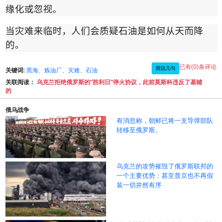
缘化或忽视。
当灾难来临时，人们会质疑石油是如何从天而降
的。
已有(0)条评论
我说几句
关键词:
黑海、炼油厂、灾难、石油
关联阅读：
乌克兰拒绝俄罗斯的“胜利日”停火协议，此前莫斯科违反了基辅
的
俄乌战争
有消息称，朝鲜已将一支导弹部队
转移至俄罗斯。
乌克兰的攻势摧毁了俄罗斯联邦的
一个主要优势：甚至普京也不再假
装一切井然有序