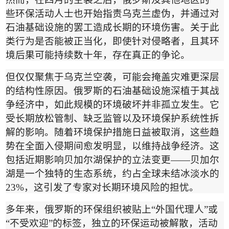
些环保活动人士也开始指责乌克兰虚伪，并通过对
石油基础设施的罢工造成长期的环境伤害。关于此
类行为是否能被正当化，即使针对侵略者，且其环
境后果可能持续数十年，存在真正的争论。
但仅仅聚焦于乌克兰空袭，可能会掩盖灾难更深层
的结构性原因。俄罗斯的石油基础设施深植于其战
争经济中，如此规模的环境破坏并非孤立发生。它
受长期放松管制、缺乏监管以及环境保护系统性拆
解的影响。随着环境保护措施日益被取消，这些趋
势在全面入侵期间愈发明显，以维持战争经济。这
包括近期影响贝加尔湖保护的立法变更
——
贝加尔
湖是一个独特的生态系统，约占全球未结冰淡水的
23%
，这引发了专家对长期环境风险的担忧。
多年来，俄罗斯的环保组织被贴上
“
外国代理人
”
或
“
不受欢迎
”
的标签，独立的环保运动被解散，活动