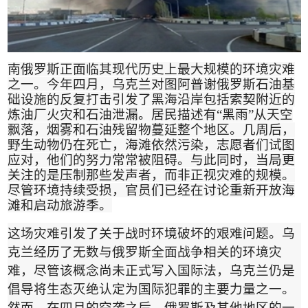
南俄罗斯正面临其现代历史上最大规模的环境灾难
之一。今年四月，乌克兰对图阿普谢俄罗斯石油基
础设施的反复打击引发了黑海沿岸包括索契附近的
炼油厂火灾和石油泄漏。居民描述有
“
黑雨
”
从天空
飘落，烟雾和石油残留物蔓延整个地区。几周后，
野生动物仍在死亡，海滩依然污染，志愿者们试图
应对，他们的努力常常被阻碍。与此同时，当局更
关注的是压制那些发声者，而非正视灾难的规模。
尽管环境持续受损，官员们已经在讨论重新开放海
滩和启动旅游季
。
这场灾难引发了关于战时环境破坏的艰难问题。乌
克兰经历了无数与俄罗斯全面战争相关的环境灾
难，尽管该概念尚未正式写入国际法，乌克兰仍是
倡导将生态灭绝认定为国际犯罪的主要力量之一。
然而，在四月的空袭之后，俄罗斯及其他地区的一