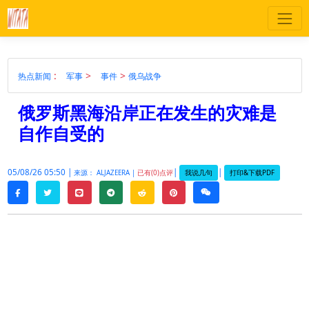
:
>
>
热点新闻
军事
事件
俄乌战争
俄罗斯黑海沿岸正在发生的灾难是
自作自受的
05/08/26 05:50 |
|
|
我说几句
打印&下载PDF
来源： ALJAZEERA |
已有(0)点评
twitter
line
telegram
reddit
pinterest
weixin
facebook