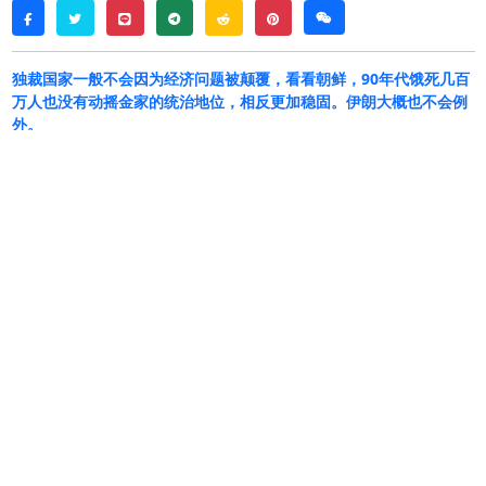
twitter
line
telegram
reddit
pinterest
weixin
facebook
独裁国家一般不会因为经济问题被颠覆，看看朝鲜，90年代饿死几百
万人也没有动摇金家的统治地位，相反更加稳固。伊朗大概也不会例
外。
伊朗政权迄今抵御了美以的轰炸，但引发数十年来
最严重冲突的经济力量却愈发严重。
通胀激增和货币崩溃引发了
12
月底和
1
月初的大规
模抗议，引发了残酷镇压，估计造成数万人死亡。