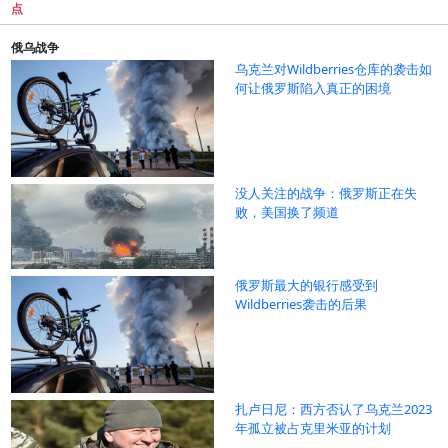
点
俄乌战争
乌克兰对Wildberries仓库的袭击如
何让俄罗斯陷入真正的困境
没人关注的战争：俄罗斯正在失
败，美国换了频道
俄罗斯最大的银行感受到
Wildberries袭击的后果
扎卢日尼：西方否认了乌克兰2023
年孤立被占克里米亚的计划