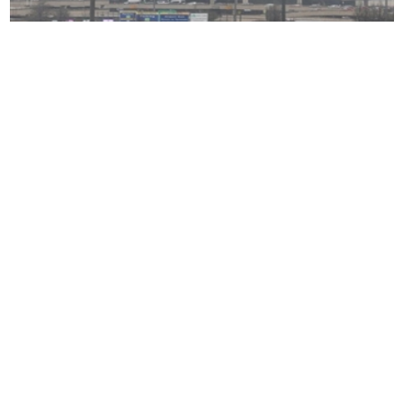
代表美国旅游业的一个团体周五表示，将移民官员
从纽瓦克机场撤离将造成
“
立即且持久的伤害
”
，并
可能使美国经济每年因游客和滞留美国人支出损失
80
亿美元。
美国旅游协会指出，新泽西州纽瓦克机场（靠近纽
约市）的美国海关官员每年处理
500
万美国返乡旅
客。
该组织表示：
“
来自美国各地的美国旅客可能会发现
飞往美国的航班被改道或取消。
”“
数百万国际游客
将面临同样的干扰，随着世界杯数周后，美国作为
一个热情好客目的地的声誉将遭受重大且持久的损