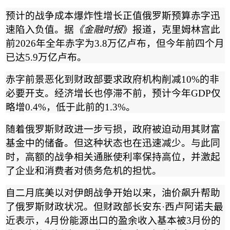
预计的战争成本爆炸性增长正值俄罗斯预算赤字迅
速陷入负值。据
《金融时报
》报道，克里姆林宫此
前
2026
年全年赤字为
3.8
万亿卢布，但今年前四个月
已达
5.9
万亿卢布。
赤字前景恶化到财政部要求政府机构削减
10%
的非
必要开支。经济增长也停滞不前，预计今年
GDP
仅
略增
0.4%
，低于此前的
1.3%
。
随着俄罗斯财政进一步亏损，政府被迫动用其财富
基金中的储备。但这种状态也在迅速减少。与此同
时，高额的战争相关通胀使利率保持高位，并激起
了企业和消费者对债务危机的担忧。
自二月底美以对伊朗战争开始以来，油价飙升帮助
了俄罗斯财政状况。但财政部长安东
·
西卢阿诺夫最
近表示，
4
月份能源出口的盈余收入基本被
3
月份的