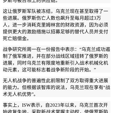
罗斯与被占领土的供应链。
这让俄罗斯军队被冻结，乌克兰现在甚至取得了一
些进展。俄罗斯伤亡人数也飙升至每月超过
3
万
人，进一步消耗克里姆林宫的财政资源，因为必须
提供更大的激励措施以招募足够的替代人员并支付
死亡赔偿金。
战争研究所周一在一份报告中表示：
“
乌克兰成功遏
制了俄军推进，并在部分战线区域扭转了俄罗斯的
进展，同时乌克兰有限度地重新引入战术机械化机
动元素，这可能标志着战争新阶段的开始。
”
无人机战争的普遍性此前限制了双方取得重大进展
的能力。但根据该智库的说法，乌克兰现在享有
“
战
术无人机优势
”
。
事实上，
ISW
表示，自
2023
年以来，乌克兰首次开
始收复失地，采取新战术掌握主动权，使俄罗斯陷