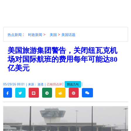
:
>
>
热点新闻
时政新闻
美国
美国话题
美国旅游集团警告，关闭纽瓦克机
场对国际航班的费用每年可能达80
亿美元
|
|
我说几句
05/29/26 09:01 |
来源： 路透 |
已有(0)点评
twitter
line
telegram
reddit
pinterest
weixin
facebook