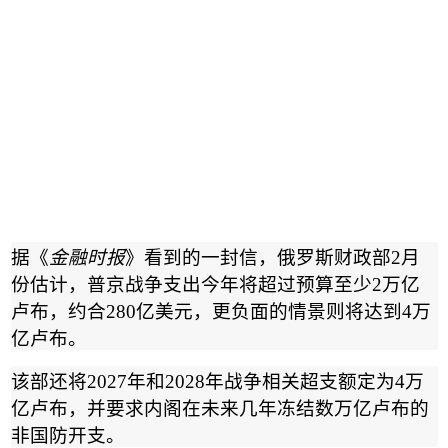
据《
金融时报
》看到的一封信，俄罗斯财政部
2
月
份估计，普京战争支出今年将超过预算至少
2
万亿
卢布，约合
280
亿美元，更负面的情景则将达到
4
万
亿卢布。
该部还将
2027
年和
2028
年战争相关超支额定为
4
万
亿卢布，并要求内阁在未来几年冻结数万亿卢布的
非国防开支。