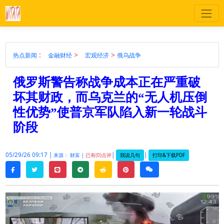
:
>
>
热点新闻
金融财经
宏观经济
俄乌战争
俄罗斯警告称战争成本正在严重破
坏其财政，而乌克兰的“无人机压倒
性优势”使普京军队陷入新一轮战斗
阶段
05/29/26 09:17 |
|
|
我说几句
打印&下载PDF
来源： 财富 |
已有(0)点评
twitter
line
telegram
reddit
pinterest
weixin
facebook