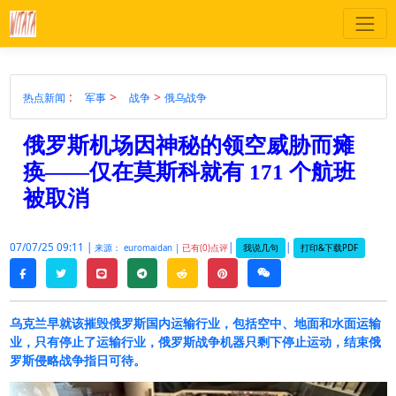
:
>
>
热点新闻
军事
战争
俄乌战争
俄罗斯机场因神秘的领空威胁而瘫
痪——仅在莫斯科就有 171 个航班
被取消
07/07/25 09:11 |
|
|
我说几句
打印&下载PDF
来源： euromaidan |
已有(0)点评
twitter
line
telegram
reddit
pinterest
weixin
facebook
乌克兰早就该摧毁俄罗斯国内运输行业，包括空中、地面和水面运输
业，只有停止了运输行业，俄罗斯战争机器只剩下停止运动，结束俄
罗斯侵略战争指日可待。