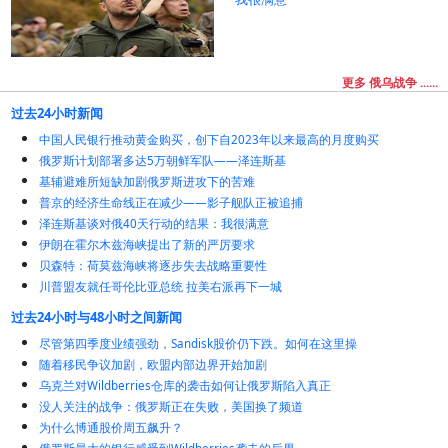
更多 俄乌战争 ......
过去24小时新闻
中国人民银行推动黄金购买，创下自2023年以来最高的月度购买
俄罗斯计划部署多达5万朝鲜军队——泽连斯基
基辅避难所短缺加剧俄罗斯进攻下的苦难
普京的经济生命线正在减少——影子舰队正被追捕
泽连斯基谈对俄40天行动的结果：我很满意
伊朗在霍尔木兹海峡提出了新的严厉要求
贝森特：荷莫兹海峡将逐步失去战略重要性
川普盟友就任哥伦比亚总统 拉美右派再下一城
过去24小时与48小时之间新闻
尽管第四季度业绩强劲，Sandisk股价仍下跌。如何在这里操
随着移民争议加剧，欧盟内部边界开始加剧
乌克兰对Wildberries仓库的袭击如何让俄罗斯陷入真正
没人关注的战争：俄罗斯正在失败，美国换了频道
为什么博通股价周五飙升？