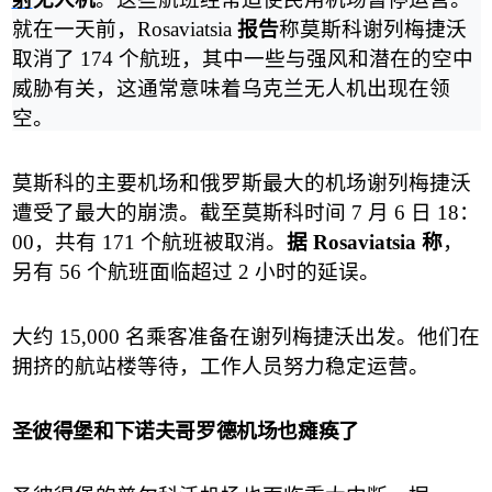
就在一天前，
Rosaviatsia
报告
称莫斯科谢列梅捷沃
取消了
174
个航班，其中一些与强风和潜在的空中
威胁有关，这通常意味着乌克兰无人机出现在领
空。
莫斯科的主要机场和俄罗斯最大的机场谢列梅捷沃
遭受了最大的崩溃。截至莫斯科时间
7
月
6
日
18
：
00
，共有
171
个航班被取消。
据
Rosaviatsia
称
，
另有
56
个航班面临超过
2
小时的延误。
大约
15,000
名乘客准备在谢列梅捷沃出发。他们在
拥挤的航站楼等待，工作人员努力稳定运营。
圣彼得堡和下诺夫哥罗德机场也瘫痪了