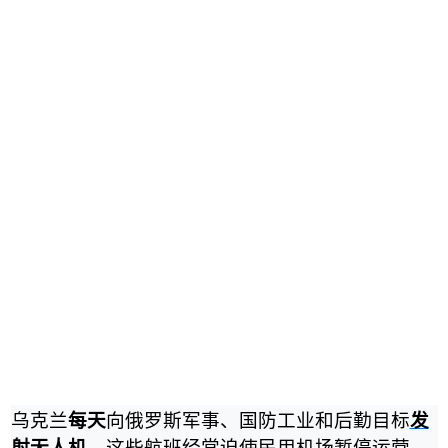
乌克兰
每天
向俄罗斯军事、国防工业和后勤目标
发
射
无人机
。这些航班经常迫使民用机场暂停运营。