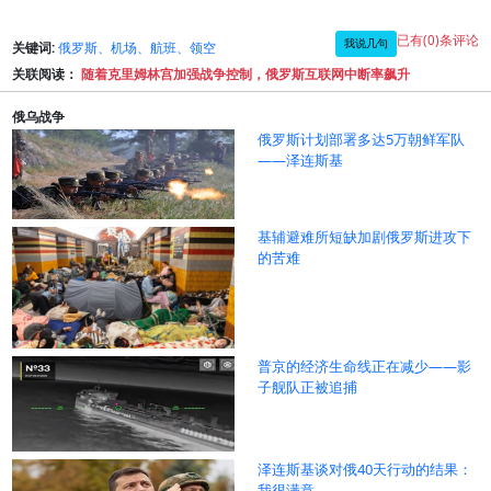
已有(0)条评论
我说几句
关键词:
俄罗斯、机场、航班、领空
关联阅读：
随着克里姆林宫加强战争控制，俄罗斯互联网中断率飙升
俄乌战争
俄罗斯计划部署多达5万朝鲜军队
——泽连斯基
基辅避难所短缺加剧俄罗斯进攻下
的苦难
普京的经济生命线正在减少——影
子舰队正被追捕
泽连斯基谈对俄40天行动的结果：
我很满意