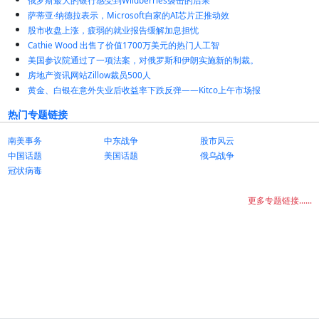
俄罗斯最大的银行感受到Wildberries袭击的后果
萨蒂亚·纳德拉表示，Microsoft自家的AI芯片正推动效
股市收盘上涨，疲弱的就业报告缓解加息担忧
Cathie Wood 出售了价值1700万美元的热门人工智
美国参议院通过了一项法案，对俄罗斯和伊朗实施新的制裁。
房地产资讯网站Zillow裁员500人
黄金、白银在意外失业后收益率下跌反弹——Kitco上午市场报
热门专题链接
南美事务
中东战争
股市风云
中国话题
美国话题
俄乌战争
冠状病毒
更多专题链接......