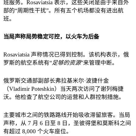
班服务。
Rosaviatsia
表示，这些关闭是由于来自外
部的
“
周期性干扰
”
。所有五个机场都没有进出航
班。
当局声称局势稳定可控，以火车为后备
Rosaviatsia
声称情况已得到控制。该机构表示，俄
罗斯的航空系统有
“
足够的资源
”
来管理中断。
俄罗斯交通部副部长弗拉基米尔
·
波捷什金
（
Vladimir Poteshkin
）
当天两次访问了谢列梅捷
沃。他检查了航空公司的运营和人群控制措施。
主要城市之间的铁路路线开始吸收滞留旅客。当局
声称，从
7
月
6
日至
8
日，圣彼得堡和莫斯科之间
有超过
8,000
个火车座位。