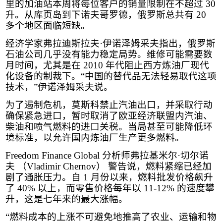
里的加油站本周将每位客户的销量限制在不超过
30
升。从库页岛到下诺夫哥罗德，俄罗斯总共有
20
多个地区面临短缺。
经济学家弗拉迪斯拉夫·伊诺泽姆采夫指出，俄罗斯
石油公司几乎没有能力稳定局势。维修可能需要数
月时间，尤其是在
2010
年代阻止西方炼油厂现代
化设备的制裁下。“中国的替代品无法轻易取代这项
技术，”伊诺泽姆采夫说。
为了遏制危机，莫斯科禁止汽油出口，并采取行动
确保紧急进口，暂时取消了欧亚经济联盟内汽油、
柴油和喷气燃料的进口关税。当局甚至可能降低环
境标准，以允许国内炼油厂生产更多燃料。
Freedom Finance Global
分析师弗拉基米尔·切尔诺
夫 （
Vladimir Chernov
） 警告说，燃料紧缩已经加
剧了通胀压力。自
1
月份以来，燃料批发价格飙升
了
40%
以上，而零售价格每年以
11-12%
的速度攀
升，这是七年来的最大涨幅。
“燃料成本的上涨不可避免地推高了农业、运输和物