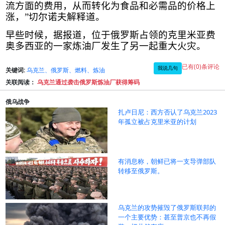
流方面的费用，从而转化为食品和必需品的价格上
涨，”切尔诺夫解释道。
早些时候，据报道，位于俄罗斯占领的克里米亚费
奥多西亚的一家炼油厂发生了另一起重大火灾。
已有(0)条评论
我说几句
关键词:
乌克兰、俄罗斯、燃料、炼油
关联阅读：
乌克兰通过袭击俄罗斯炼油厂获得筹码
俄乌战争
扎卢日尼：西方否认了乌克兰2023
年孤立被占克里米亚的计划
有消息称，朝鲜已将一支导弹部队
转移至俄罗斯。
乌克兰的攻势摧毁了俄罗斯联邦的
一个主要优势：甚至普京也不再假