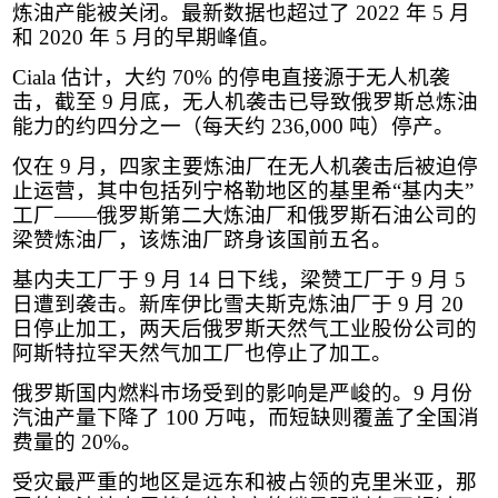
炼油产能被关闭。最新数据也超过了
2022
年
5
月
和
2020
年
5
月的早期峰值。
Ciala
估计，大约
70%
的停电直接源于无人机袭
击，截至
9
月底，无人机袭击已导致俄罗斯总炼油
能力的约四分之一（每天约
236,000
吨）停产。
仅在
9
月，四家主要炼油厂在无人机袭击后被迫停
止运营，其中包括列宁格勒地区的基里希“基内夫”
工厂——俄罗斯第二大炼油厂和俄罗斯石油公司的
梁赞炼油厂，该炼油厂跻身该国前五名。
基内夫工厂于
9
月
14
日下线，梁赞工厂于
9
月
5
日遭到袭击。新库伊比雪夫斯克炼油厂于
9
月
20
日停止加工，两天后俄罗斯天然气工业股份公司的
阿斯特拉罕天然气加工厂也停止了加工。
俄罗斯国内燃料市场受到的影响是严峻的。
9
月份
汽油产量下降了
100
万吨，而短缺则覆盖了全国消
费量的
20%
。
受灾最严重的地区是远东和被占领的克里米亚，那