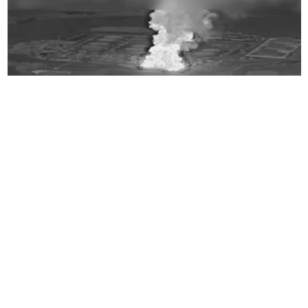
华尔街日报
10
月
1
日报道，美国官员证实，总统
特朗普
已批准向
乌克兰
分享情报，用于锁定并打
击
俄罗斯
境内能源基础设施，这是特朗普政府首
度协助乌军深入打击俄境内能源目标。 美方并呼
吁北约盟国跟进，显示在俄乌和谈停滞之际，华
府正加大对基辅的支持力度。
官员指出，乌军透过这项情报共享将能更精准锁
定炼油厂、输油管线、发电厂等远离边境的基础
设施，意在切断克里姆林宫的相关收入与石油供