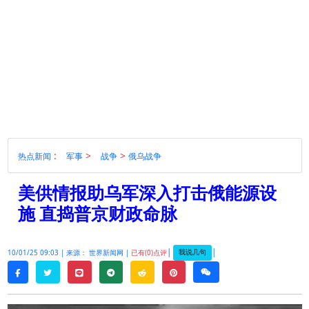
:
>
>
热点新闻
军事
战争
俄乌战争
美供情报助乌军深入打击俄能源设
施 直捣普京财政命脉
|
|
我说几句
10/01/25 09:03 |
来源： 世界新闻网 |
已有(0)点评
twitter
line
telegram
reddit
pinterest
weixin
facebook