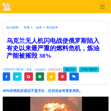
:
>
>
热点新闻
军事
战争
俄乌战争
乌克兰无人机闪电战使俄罗斯陷入
有史以来最严重的燃料危机，炼油
产能被摧毁 38%
10/02/25 08:34 |
|
|
我说几句
打印&下载PDF
来源： united24 |
已有(0)点评
twitter
line
telegram
reddit
pinterest
weixin
facebook
40%的危机应该还不是尽头，往后还会有更多危机。