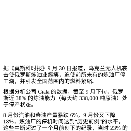
据《莫斯科时报》
9
月
30
日报道，乌克兰无人机袭
击使俄罗斯炼油业瘫痪，迫使前所未有的炼油厂停
工潮，并引发全国范围内的燃料紧缩。
根据分析公司
Ciala
的数据，截至
9
月下旬，俄罗
斯近
38%
的炼油能力（每天约
338,000
吨原油）处
于停产状态。
8
月份汽油和柴油产量暴跌
6%
，
9
月份又下降
18%
，炼油厂的停机时间达到“历史前例”的水平。
这些中断超过了一个月前创下的纪录，当时
23%
的