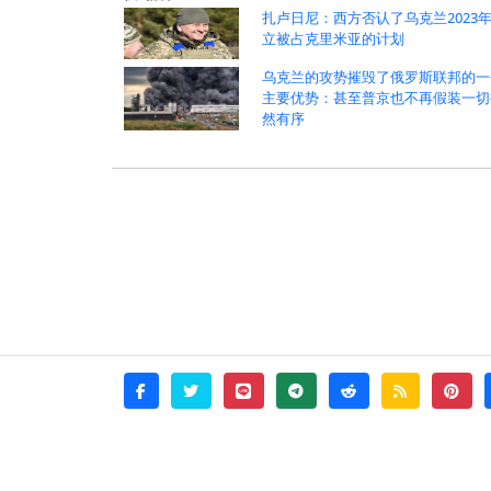
扎卢日尼：西方否认了乌克兰2023
立被占克里米亚的计划
乌克兰的攻势摧毁了俄罗斯联邦的一
主要优势：甚至普京也不再假装一切
然有序
twitter
line
telegram
reddit
rss
pint
facebook
© 2026 - witata -
About
sitemap
rss