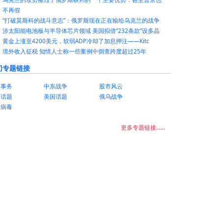
不再假
“打破莫斯科的战斗意志”：俄罗斯现在正在输给乌克兰的战争
涉太阳能电池板与半导体芯片领域 美国拟借“232条款”设多晶
黄金上涨至4200美元，软弱ADP冷却了加息押注——Kitc
境外收入征税 知情人士称一些案例中倒查跨度超过25年
门专题链接
美事务
中东战争
股市风云
国话题
美国话题
俄乌战争
状病毒
更多专题链接......