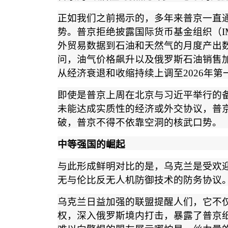
正如我们之前揭示的，多年来普京一直
势。普京拒绝披露国际货币基金组织（
I
外贸易数据到石油和天然气的月度产出
问，油气价格飙升以及俄罗斯石油销售
从经济衰退和收缩持续上调至
2026
年第
即使是普京上周在北京与习近平举行的
未能达成实质性的经济或外交协议，普
破，普京不得不依靠空洞的核武口势。
中等强国的崛起
与此形成鲜明对比的是，乌克兰是受欢
无与伦比反无人机防御技术的防务协议
乌克兰日益加强的联盟提醒人们，它不
权，深入俄罗斯境内打击，暴露了普京