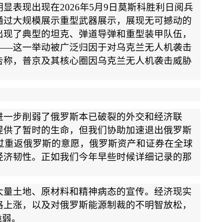
明显表现出现在
2026
年
5
月
9
日莫斯科胜利日阅兵
通过大规模展示重型武器展示，展现无可撼动的
出现了典型的坦克、弹道导弹和重型装甲队伍，
——
这一举动被广泛归因于对乌克兰无人机袭击
告称，普京及其核心圈因乌克兰无人机袭击威胁
进一步削弱了俄罗斯本已破裂的外交和经济联
提供了暂时的生命，但我们协助加速退出俄罗斯
过重返俄罗斯的意愿，俄罗斯资产和证券在全球
经济韧性。
正如我们今年早些时候详细记录的那
大量土地、原材料和精神病态的宣传。经济现实
格上涨，以及对俄罗斯能源制裁的不明智放松，
脆弱。