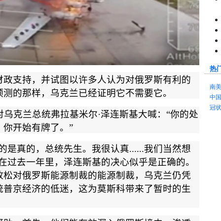
热
财政支持，并试图以许多人认为对俄罗斯有利的
南
预测的那样，乌克兰已经证明它不需要它。
中
冠
对乌克兰总统弗拉基米尔
·
泽连斯基大喊：
“
你的处
，你开始有牌了。
”
的是真的，总统先生。我很认真
......
我们当然想
在过去一年里，泽连斯基的决心似乎是正确的。
放松对俄罗斯能源制裁的能源制裁，乌克兰仍凭
统普京经济的低迷，这为莫斯科带来了暂时的生