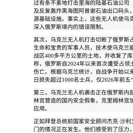
过有条不紊地打击里海的陆基石油公司
及反复轰炸黑海图阿普谢石油出口码头
源基础设施。事实上，这些无人机使乌
深入俄罗斯境内的错误限制。
其次，乌克兰无人机打击切断了俄罗斯
生命和宝贵的军事人员，技术使乌克兰
战区
400
多平方公里的土地，并收复了库
称，俄罗斯自
2024
年以来首次遭受占领
伤亡。根据乌克兰统计，自战争开始以
日损失超过
1000
名士兵，仅
2026
年前五
第三，乌克兰无人机袭击正在俄罗斯内
林宫营造的国内安全假象，克里姆林宫
应用。
正如拜登总统前国家安全顾问杰克
·
沙利
门的情况正在发生。他们感受到了压力