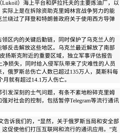
（
Lukoil
）海上平台和萨拉托夫的主要炼油厂，以
，实际上是在拆除资助克里姆林宫战争努力的能
克兰绕过了拜登和特朗普政府关于使用西方导弹
占领区内的关键后勤链，同时保护了乌克兰人的
能够反击解放这些地区。乌克兰最近解放了南部
皮扬斯克附近的重要区域，独立军事评估报告
土净损失，同时给入侵军队带来了灾难性的人员
来，俄罗斯总伤亡人数已超过
135
万人，莫斯科每
个月就有超过
14.1
万人伤亡。
部引发深刻的士气问题，有条不紊地粉碎克里姆
加强对社会的控制，包括暂停
Telegram
等流行通讯
文告诉我们的，
“
显然，关于俄罗斯当局和安全部
，这促使他们打压互联网和流行的通讯应用。
”
克