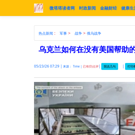
微塔塔读者网
时政新闻
金融财经
健康生
:
>
>
热点新闻
军事
战争
俄乌战争
乌克兰如何在没有美国帮助
05/23/26 07:29 |
|
|
我说几句
打印&
来源： Time |
已有(0)点评