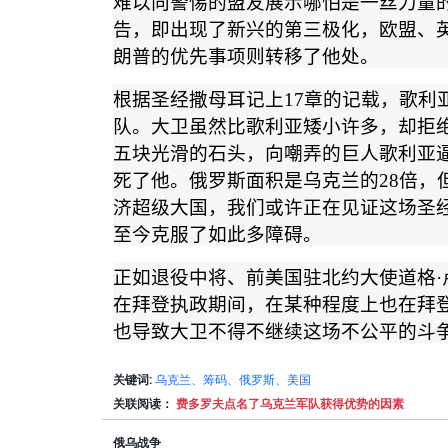
难以向警惕的盟友展示哪怕是一丝力量
告，即出现了新兴的第三极化，欧盟、
朗普的优先事项则转移了他处。
根据圣经撒母耳记上
17
章的记载，歌利
队。大卫虽然比歌利亚矮小许多，却拒
五块光滑的石头，向嘲弄的巨人歌利亚
死了他。俄罗斯面积是乌克兰的
28
倍，
济超级大国，我们或许正在见证这场圣
至今克服了如此多障碍。
正如退役中将、前美国驻北约大使道格
·
在拜登执政期间，在某种程度上也在拜
也导致大卫不得不继续这场不公平的斗
关键词:
乌克兰、筹码、俄罗斯、美国
关联阅读：
费多罗夫点名了乌克兰军队获得优势的因素
俄乌战争