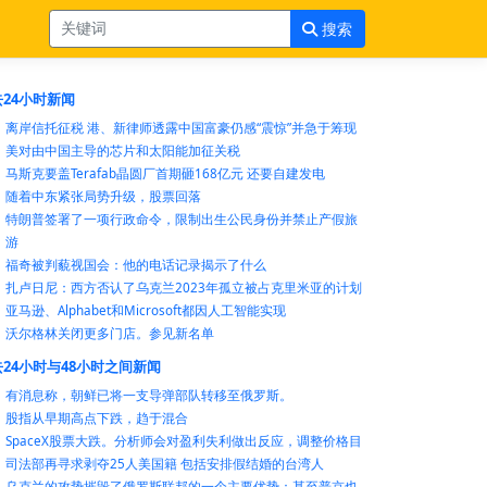
搜索
24小时新闻
离岸信托征税 港、新律师透露中国富豪仍感“震惊”并急于筹现
美对由中国主导的芯片和太阳能加征关税
马斯克要盖Terafab晶圆厂首期砸168亿元 还要自建发电
随着中东紧张局势升级，股票回落
特朗普签署了一项行政命令，限制出生公民身份并禁止产假旅
游
福奇被判藐视国会：他的电话记录揭示了什么
扎卢日尼：西方否认了乌克兰2023年孤立被占克里米亚的计划
亚马逊、Alphabet和Microsoft都因人工智能实现
沃尔格林关闭更多门店。参见新名单
24小时与48小时之间新闻
有消息称，朝鲜已将一支导弹部队转移至俄罗斯。
股指从早期高点下跌，趋于混合
SpaceX股票大跌。分析师会对盈利失利做出反应，调整价格目
司法部再寻求剥夺25人美国籍 包括安排假结婚的台湾人
乌克兰的攻势摧毁了俄罗斯联邦的一个主要优势：甚至普京也