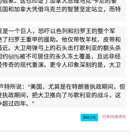
的假象。这也印证了加拿大总理马克
·
卡尼的警
英国和加拿大凭借乌克兰的智慧坚定站立，而特
亚是一个巨人，恐吓以色列和扫罗王的整个军
绝了扫罗王重甲的援助。他仅带牧羊杖、皮带和
逼近。大卫用弹弓上的石头击打歌利亚的额头杀
但约
60%
被不可居住的永久冻土覆盖，且远非经
经传奇的现代重演。更令人印象深刻的是，大卫
卢特所说：
“
美国，尤其是在特朗普执政期间，但
登执政期间，把大卫推向了与歌利亚的战斗，这
争超过四年。
”
已有(0)条评论
我说几句