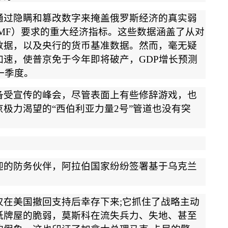
通过隐瞒和篡改数字来掩盖俄罗斯经济的真实弱
MF
）要求的重大经济指标。这些数据涵盖了从对
数据，以及央行的货币基准数据。然而，毫无疑
加速，使普京免于今年即将破产，
GDP
增长预测
一季度。
备受宣传的峰会，尽管表面上有些修辞游戏，也
京极力渴望的
“
西伯利亚力量
2
号
”
管道也没有突
迎的防务伙伴，阿拉伯国家纷纷签署基于乌克兰
。
仅在美国撤回支持后幸存下来
;
它抓住了战略主动
纸牌屋的脆弱，莫斯科在流失兵力、失地、甚至