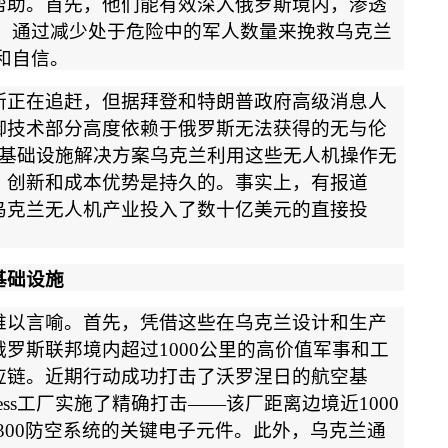
帮助。首先，他们能有效深入俄罗斯境内，渗透
，通过减少处于危险中的军人数量来挽救乌克兰
和自信。
斯正在追赶，但据拜登和特朗普政府高级消息人
御技术部分高度依赖于俄罗斯无法获得的无与伦
基础设施解决方案乌克兰利用这些无人机操作无
、创新和成本优势是持久的。事实上，有报道
乌克兰无人机产业投入了数十亿美元的直接投
基础设施
难以言喻。首先，凭借这些在乌克兰设计和生产
俄罗斯联邦境内超过
1000
公里的高价值军事和工
应链。近期行动成功打击了沃罗涅日的航空基
ss
工厂实施了精确打击
——
该厂距离边境近
1000
300
防空系统的关键电子元件。此外，乌克兰通