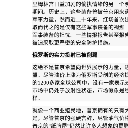
里姆林宫日益加剧的偏执情绪的另一个
期间。历史上，这些装备曾被普京用来
军事力量，然而近二十年来，红场首次
取而代之的是仅有这些军事装备的视频
军事装备的担忧。一些情报报告甚至报
被迫采取更严密的安全防护措施。
俄罗斯的实力投射已被削弱
这绝不是普京希望向世界展示的力量，
盟。尽管油价上涨为俄罗斯受创的经济
的
1200
多家全球公司中，没有一家表示
市场中仍处于放射性状态，市场假象是
样。
就像一个商业殖民地，普京拥有的只有
是，尽管普京的强硬言辞，尽管油气价
普京的
“
纸牌屋
”
仍然比许多人想象的更