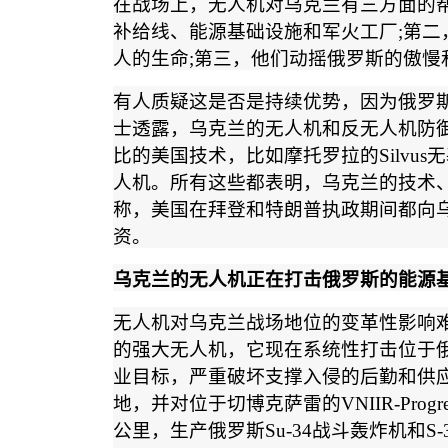
在战场上，无人机对乌克兰有三方面的
补给线、能源基础设施和军火工厂
;
第二
人的生命
;
第三，他们动摇俄罗斯的傲慢
有人质疑这是否是持续优势，因为俄罗
士透露，乌克兰的无人机和反无人机防
比的美国技术，比如摩托罗拉的
Silvus
无
人机。所有这些都表明，乌克兰的技术
称，美国在拜登和特朗普执政期间都向
资。
乌克兰的无人机正在打击俄罗斯的能源
无人机对乌克兰战场地位的变革性影响
的强大无人机，它现在系统性打击位于
业目标，严重破坏支撑入侵的后勤和供
地，并对位于切博克萨雷的
VNIIR-Progre
公里，生产俄罗斯
Su-34
战斗轰炸机和
S-