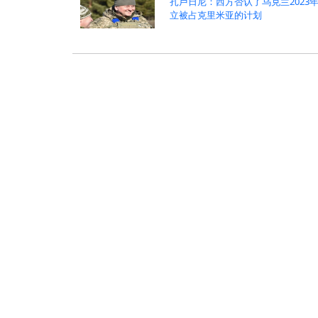
扎卢日尼：西方否认了乌克兰2023
立被占克里米亚的计划
:
>
>
热点新闻
军事
战争
俄乌战争