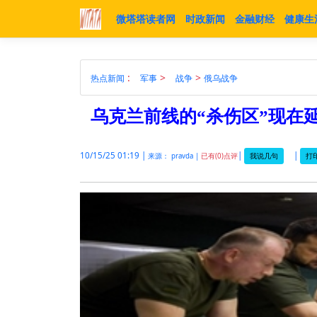
微塔塔读者网
时政新闻
金融财经
健康生
:
>
>
热点新闻
军事
战争
俄乌战争
乌克兰前线的“杀伤区”现在延伸
10/15/25 01:19 |
|
|
我说几句
打印
来源： pravda |
已有(0)点评