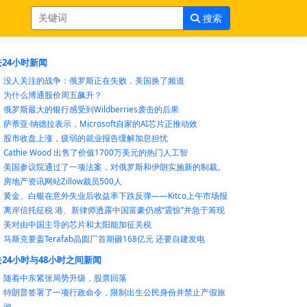
搜索
24小时新闻
没人关注的战争：俄罗斯正在失败，美国换了频道
为什么博通股价周五飙升？
俄罗斯最大的银行感受到Wildberries袭击的后果
萨蒂亚·纳德拉表示，Microsoft自家的AI芯片正推动效
股市收盘上涨，疲弱的就业报告缓解加息担忧
Cathie Wood 出售了价值1700万美元的热门人工智
美国参议院通过了一项法案，对俄罗斯和伊朗实施新的制裁。
房地产资讯网站Zillow裁员500人
黄金、白银在意外失业后收益率下跌反弹——Kitco上午市场报
离岸信托征税 港、新律师透露中国富豪仍感“震惊”并急于筹现
美对由中国主导的芯片和太阳能加征关税
马斯克要盖Terafab晶圆厂首期砸168亿元 还要自建发电
24小时与48小时之间新闻
随着中东紧张局势升级，股票回落
特朗普签署了一项行政命令，限制出生公民身份并禁止产假旅
游