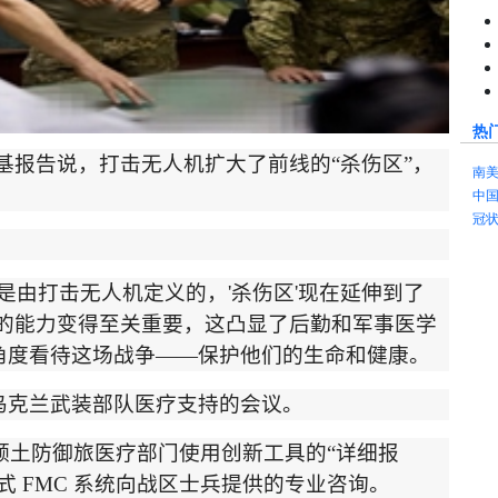
热
基报告说，打击无人机扩大了前线的
“
杀伤区
”
，
南
中
冠
是由打击无人机定义的，
'
杀伤区
'
现在延伸到了
的能力变得至关重要，这凸显了后勤和军事医学
角度看待这场战争
——
保护他们的生命和健康。
乌克兰武装部队医疗支持的会议。
领土防御旅医疗部门使用创新工具的
“
详细报
式
FMC
系统向战区士兵提供的专业咨询。