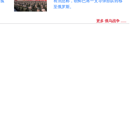
年孤
有消息称，朝鲜已将一支导弹部队转移
至俄罗斯。
更多 俄乌战争 ......