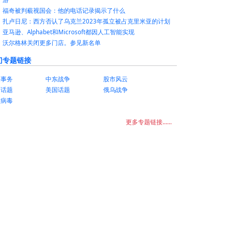
福奇被判藐视国会：他的电话记录揭示了什么
扎卢日尼：西方否认了乌克兰2023年孤立被占克里米亚的计划
亚马逊、Alphabet和Microsoft都因人工智能实现
沃尔格林关闭更多门店。参见新名单
门专题链接
美事务
中东战争
股市风云
国话题
美国话题
俄乌战争
状病毒
更多专题链接......