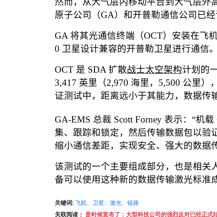
然而，从大气层内移动平台到大气层外
原子公司
（
GA
）
和开普勒通信公司已经
GA
将其光通信终端
（
OCT
）
安装在飞
0
卫星设计兼容的开普勒卫星进行通信
OCT
是
SDA
扩散
战士太空架构
计划的
3,417
英里（
2,970
海里，
5,500
公里）
证测试中，距离远小于其能力，数据传
GA-EMS
总裁
Scott Forney
表示：
“
机载
集、跟踪和锁定，然后传输数据包以验
缩小通信差距，实现安全、强大的数据
该测试的一个主要组成部分，也是相关
备可以使用这种新的数据传输激光标准
关键词:
飞机、卫星、激光、链路
关联阅读：
是时候宣布了：大型科技公司的强烈反对已经正式