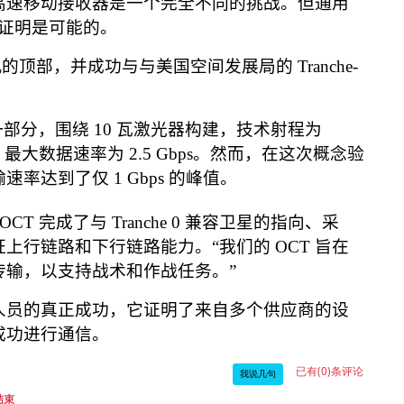
高速移动接收器是一个完全不同的挑战。但通用
证明是可能的。
机的顶部，并成功与与美国空间发展局的
Tranche-
。
一部分，围绕
10
瓦激光器构建，技术射程为
，最大数据速率为
2.5 Gbps
。然而，在这次概念验
输速率达到了仅
1 Gbps
的峰值。
OCT
完成了与
Tranche 0
兼容卫星的指向、采
证上行链路和下行链路能力。
“
我们的
OCT
旨在
传输，以支持战术和作战任务。
”
人员的真正成功，它证明了来自多个供应商的设
成功进行通信。
已有(0)条评论
我说几句
结束