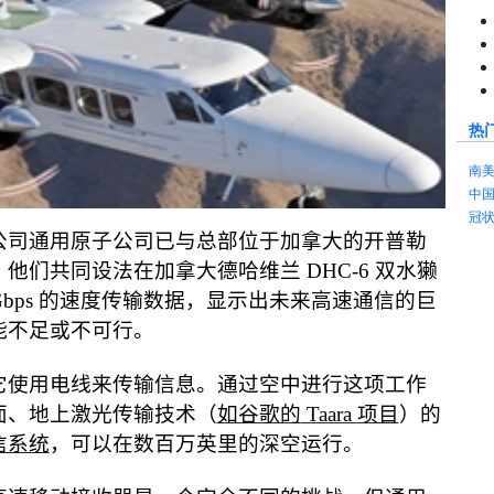
热
南
中
冠
公司通用原子公司已与总部位于加拿大的开普勒
。他们共同设法在加拿大德哈维兰
DHC-6
双水獭
Gbps
的速度传输数据，显示出未来高速通信的巨
能不足或不可行。
它使用电线来传输信息。通过空中进行这项工作
面、地上激光传输技术（
如谷歌的
Taara
项目
）的
信系统
，可以在数百万英里的深空运行。