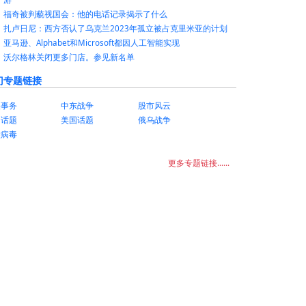
福奇被判藐视国会：他的电话记录揭示了什么
扎卢日尼：西方否认了乌克兰2023年孤立被占克里米亚的计划
亚马逊、Alphabet和Microsoft都因人工智能实现
沃尔格林关闭更多门店。参见新名单
门专题链接
美事务
中东战争
股市风云
国话题
美国话题
俄乌战争
状病毒
更多专题链接......