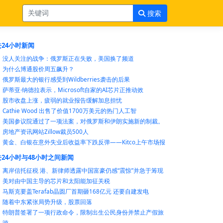
搜索
24小时新闻
没人关注的战争：俄罗斯正在失败，美国换了频道
为什么博通股价周五飙升？
俄罗斯最大的银行感受到Wildberries袭击的后果
萨蒂亚·纳德拉表示，Microsoft自家的AI芯片正推动效
股市收盘上涨，疲弱的就业报告缓解加息担忧
Cathie Wood 出售了价值1700万美元的热门人工智
美国参议院通过了一项法案，对俄罗斯和伊朗实施新的制裁。
房地产资讯网站Zillow裁员500人
黄金、白银在意外失业后收益率下跌反弹——Kitco上午市场报
24小时与48小时之间新闻
离岸信托征税 港、新律师透露中国富豪仍感“震惊”并急于筹现
美对由中国主导的芯片和太阳能加征关税
马斯克要盖Terafab晶圆厂首期砸168亿元 还要自建发电
随着中东紧张局势升级，股票回落
特朗普签署了一项行政命令，限制出生公民身份并禁止产假旅
游