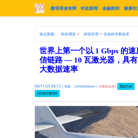
微塔塔读者网
时政新闻
金融财经
健康生
:
>
>
热点新闻
科技博览
科技应用
生命科学新技术
世界上第一个以 1 Gbps
信链路 — 10 瓦激光器，具有 3
大数据速率
09/11/25 08:13 |
|
我说几句
来源： tomshardware |
已有(0)点评
打印&下载PDF