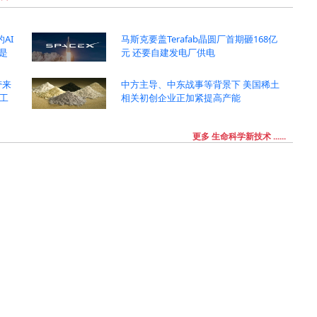
的AI
马斯克要盖Terafab晶圆厂首期砸168亿
是
元 还要自建发电厂供电
带来
中方主导、中东战事等背景下 美国稀土
工
相关初创企业正加紧提高产能
更多 生命科学新技术 ......