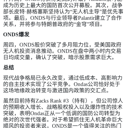
成为历史上最大的国防首次公开募股。其次，战争
部长皮特·赫格塞斯坚持认为“无人机主导”是优先事
项。最后，
ONDS
与行业领导者
Palantir
建立了合作
关系，并将参与特朗普政府的“金穹”项目。
ONDS
爆发
周四，
ONDS
股价突破了多月阻力位，受美国政府
无人机投资消息推动。
ONDS
在盘中两小时内交易
日均成交量，确认了突破，暗示股票需求巨大。
总结
现代战争格局已永久改变，通过低成本、高影响力
的自主技术实现了公平竞争。
Ondas
公司恰好处于
这场地缘政治转变与激进国内政策的交汇点。
虽然目前持有
Zacks Rank #3
（持有），但公司惊人
的预期收入增长、战略股权投入以及爆炸性的技术
突破，表明
Ondas
正从一个低调的国防公司转型为
绝对的次世代强者。对于希望抓住无人机革命巨大
顺风的投资者来说，
ONDS
是一个值得关注的热门