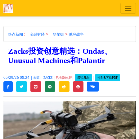
:
>
>
热点新闻
金融财经
华尔街
俄乌战争
Zacks投资创意精选：Ondas、
Unusual Machines和Palantir
05/29/26 08:24 |
|
|
我说几句
打印&下载PDF
来源： ZACKS |
已有(0)点评
twitter
line
telegram
reddit
pinterest
weixin
facebook