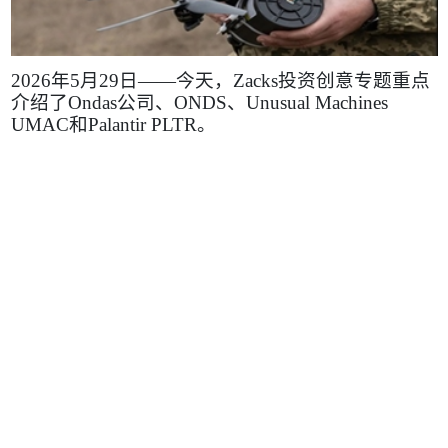
2026
年
5
月
29
日——今天，
Zacks
投资创意专题重点
介绍了
Ondas
公司、
ONDS
、
Unusual Machines
UMAC
和
Palantir PLTR
。