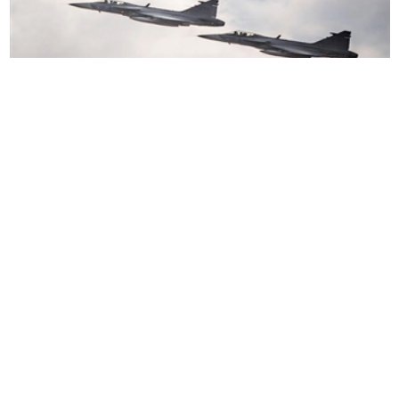
瑞典首相乌尔夫·克里斯特松宣布，瑞典将于
5
月
28
日访问乌普萨拉附近的乌普兰空军联队时，向乌克
兰提供
16
架萨博
JAS 39
“鹰狮”战斗机。
瑞典媒体在宣布前的报道中称，瑞典计划将鹰狮
C/D
飞机转让给乌克兰，同时开始就未来新型鹰狮
E
战斗机的销售进行谈判。未来的购买可能会通过欧
盟支持的贷款融资。
此次转让将进一步扩大乌克兰西方提供的战斗机机
队，现有的
F-16
和法国幻影
2000
型战机，但仍不足
以全面防御乌克兰城市和基础设施免受俄罗斯每日
导弹和无人机攻击。
乌克兰和瑞典于
2025
年签署了一份意向书，官员称