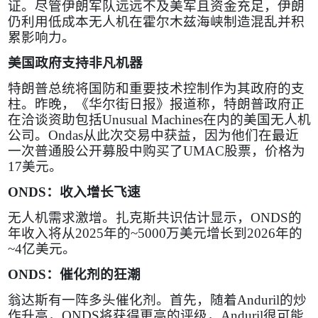
证。尽管伊朗军队远远不及美军且资金充足，伊朗
仍利用低成本无人机在霍尔木兹海峡制造混乱并积
累影响力。
美国政府支持非凡机器
特朗普总统将国防和重要技术控制作为其政府的支
柱。昨晚，《华尔街日报》报道称，特朗普政府正
在洽谈资助包括
Unusual Machines
在内的美国无人机
公司。
Ondas
从此次交易中获益，因为他们在最近
一次普通股公开募股中购买了
UMAC
股票，价格为
17
美元。
ONDS
：收入增长飞速
无人机需求激增。扎克斯共识估计显示，
ONDS
的
年收入将从
2025
年的
~5000
万美元增长到
2026
年的
~4
亿美元。
ONDS
：催化剂的狂潮
翁达斯有一阵多头催化剂。首先，随着
Anduril
的炒
作升高，
ONDS
将获得更高的评级，
Anduril
很可能