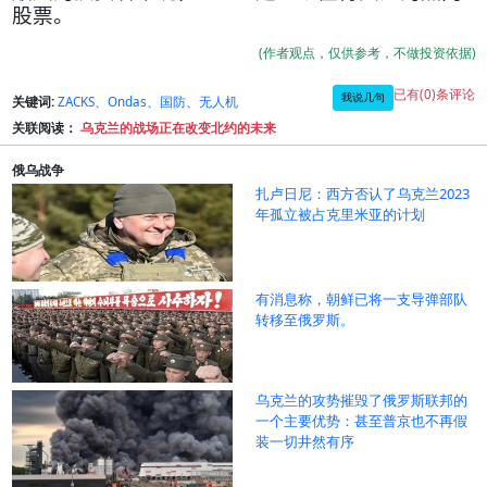
股票。
(作者观点，仅供参考，不做投资依据)
已有(0)条评论
我说几句
关键词:
ZACKS、Ondas、国防、无人机
关联阅读：
乌克兰的战场正在改变北约的未来
俄乌战争
扎卢日尼：西方否认了乌克兰2023
年孤立被占克里米亚的计划
有消息称，朝鲜已将一支导弹部队
转移至俄罗斯。
乌克兰的攻势摧毁了俄罗斯联邦的
一个主要优势：甚至普京也不再假
装一切井然有序