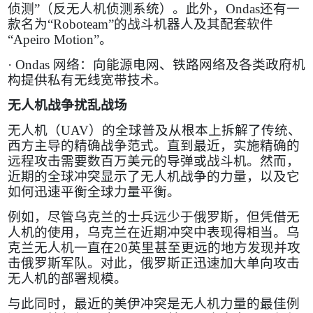
侦测”（反无人机侦测系统）。此外，
Ondas
还有一
款名为“
Roboteam
”的战斗机器人及其配套软件
“
Apeiro Motion
”。
·
Ondas
网络：向能源电网、铁路网络及各类政府机
构提供私有无线宽带技术。
无人机战争扰乱战场
无人机（
UAV
）的全球普及从根本上拆解了传统、
西方主导的精确战争范式。直到最近，实施精确的
远程攻击需要数百万美元的导弹或战斗机。然而，
近期的全球冲突显示了无人机战争的力量，以及它
如何迅速平衡全球力量平衡。
例如，尽管乌克兰的士兵远少于俄罗斯，但凭借无
人机的使用，乌克兰在近期冲突中表现得相当。乌
克兰无人机一直在
20
英里甚至更远的地方发现并攻
击俄罗斯军队。对此，俄罗斯正迅速加大单向攻击
无人机的部署规模。
与此同时，最近的美伊冲突是无人机力量的最佳例