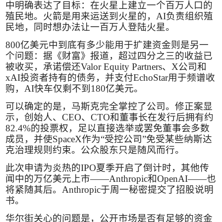
中明确表达了目标：在火星上建立一个百万人口的
殖民地。火箭是用来运送到火星的，
AI
负责组织殖
民地，同时想办法让一百万人登陆火星。
800
亿美元中到底有多少能用于扩建资金则是另一
个问题：据《财富》报道，超过四分之三的收益已
被收买，承诺偿还
Valor Equity Partners
、
X
公司和
xAI
投资者持有的债务，并支付
EchoStar
用于频谱收
购，
AI
快车仅剩不到
180
亿美元。
可以确定的是，马斯克完全掌控了公司。修正案显
示，创始人、
CEO
、
CTO
和董事长在发行后拥有约
82.4%
的投票权，足以直接选举或罢免董事会多数
成员，并使
SpaceX
作为“受控公司”免受某些纳斯达
克治理规则约束。公众股东只是随风而行。
此次申请为炎热的
IPO
夏季开启了倒计时，其他传
闻中的万亿美元上市——
Anthropic
和
OpenAI
——也
将紧随其后。
Anthropic
于周一秘密提交了招股说明
书。
华尔街关心的问题是，公开市场是否有足够的资金