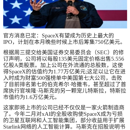
官方消息已定：
SpaceX
有望成为历史上最大的
IPO
，计划在本月晚些时候上市后筹集
750
亿美元。
根据周三提交给美国证券交易委员会（
SEC
）的修
订声明，公司将以每股
135
美元固定价格出售
5.556
亿股
A
类股票。加上公司在外流通的总股数，这使
得
SpaceX
的估值约为
1.77
万亿美元
;
这足以让它在进
入时成为财富
500
强榜单中美国第七大公司，击败
了目前排名第七的伯克希尔·哈撒韦，甚至超过了首
席执行官埃隆·马斯克的另一颗宠儿特斯拉，特斯拉
市值约为
1.6
万亿美元。
这家即将上市的公司已经不仅仅是一家火箭制造商
了。今年二月对
xAI
的全股收购使
SpaceX
成为亏损
的卫星互联网和人工智能集团，部分收益用于扩展
Starlink
网络的人工智能计算。马斯克在招股说明书