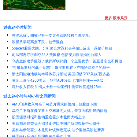
更多 股市风云 ......
过去24小时新闻
有消息称，朝鲜已将一支导弹部队转移至俄罗斯。
股指从早期高点下跌，趋于混合
SpaceX股票大跌。分析师会对盈利失利做出反应，调整价格目
司法部再寻求剥夺25人美国籍 包括安排假结婚的台湾人
乌克兰的攻势摧毁了俄罗斯联邦的一个主要优势：甚至普京也不再假
“打破莫斯科的战斗意志”：俄罗斯现在正在输给乌克兰的战争
涉太阳能电池板与半导体芯片领域 美国拟借“232条款”设多晶
黄金上涨至4200美元，软弱ADP冷却了加息押注——Kitc
境外收入征税 知情人士称一些案例中倒查跨度超过25年
过去24小时与48小时之间新闻
AMD预测收入将高于AI芯片需求的预期，但股价下跌
乌克兰不断在俄罗斯上空布满无人机，普京面临明显的问题
股因强劲财报和推动重启霍尔木兹而大幅上涨
美联邦通信委员会拟禁止进口中国产新型数据中心组件
美称与伊朗霍尔木兹海峡谈判近完成 油价重挫美股创新高
韩国银行启动长期国内黄金采购计划