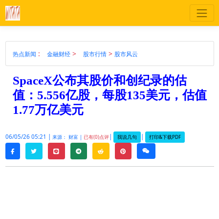
:
>
>
热点新闻
金融财经
股市行情
股市风云
SpaceX公布其股价和创纪录的估
值：5.556亿股，每股135美元，估值
1.77万亿美元
06/05/26 05:21 |
|
|
我说几句
打印&下载PDF
来源： 财富 |
已有(0)点评
twitter
line
telegram
reddit
pinterest
weixin
facebook