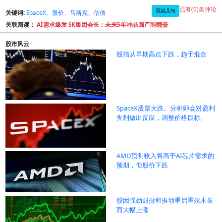
已有(0)条评论
我说几句
关键词:
SpaceX、股价、马斯克、估值
关联阅读：
AI需求爆发 SK集团会长：未来5年冲晶圆产能翻倍
股市风云
股指从早期高点下跌，趋于混合
SpaceX股票大跌。分析师会对盈利
失利做出反应，调整价格目标。
AMD预测收入将高于AI芯片需求的
预期，但股价下跌
股因强劲财报和推动重启霍尔木兹
而大幅上涨