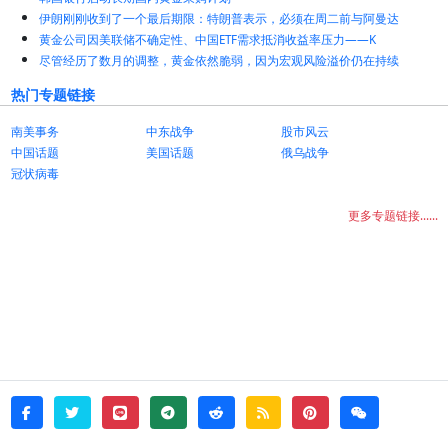
伊朗刚刚收到了一个最后期限：特朗普表示，必须在周二前与阿曼达
黄金公司因美联储不确定性、中国ETF需求抵消收益率压力——K
尽管经历了数月的调整，黄金依然脆弱，因为宏观风险溢价仍在持续
热门专题链接
南美事务
中东战争
股市风云
中国话题
美国话题
俄乌战争
冠状病毒
更多专题链接......
twitter
line
telegram
reddit
rss
pinterest
weixin
facebook