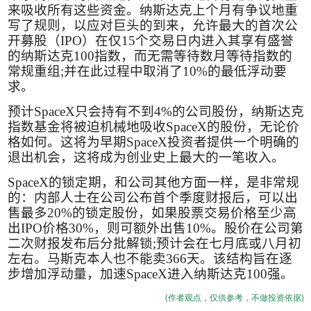
来吸收所有这些资金。纳斯达克上个月有争议地重
写了规则，以应对巨头的到来，允许最大的首次公
开募股（
IPO
）在仅
15
个交易日内进入其享有盛誉
的纳斯达克
100
指数，而无需等待数月等待指数的
常规重组
;
并在此过程中取消了
10%
的最低浮动要
求。
预计
SpaceX
只会持有不到
4%
的公司股份，纳斯达克
指数基金将被迫机械地吸收
SpaceX
的股份，无论价
格如何。这将为早期
SpaceX
投资者提供一个明确的
退出机会，这将成为创业史上最大的一笔收入。
SpaceX
的锁定期，和公司其他方面一样，是非常规
的：内部人士在公司公布首个季度财报后，可以出
售最多
20%
的锁定股份，如果股票交易价格至少高
出
IPO
价格
30%
，则可额外出售
10%
。股价在公司第
二次财报发布后分批解锁
;
预计会在七月底或八月初
左右。马斯克本人也不能卖
366
天。该结构旨在逐
步增加浮动量，加速
SpaceX
进入纳斯达克
100
强。
(作者观点，仅供参考，不做投资依据)