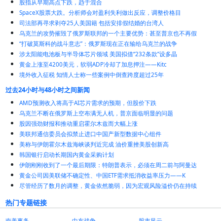
股指从早期高点下跌，趋于混合
SpaceX股票大跌。分析师会对盈利失利做出反应，调整价格目
司法部再寻求剥夺25人美国籍 包括安排假结婚的台湾人
乌克兰的攻势摧毁了俄罗斯联邦的一个主要优势：甚至普京也不再假
“打破莫斯科的战斗意志”：俄罗斯现在正在输给乌克兰的战争
涉太阳能电池板与半导体芯片领域 美国拟借“232条款”设多晶
黄金上涨至4200美元，软弱ADP冷却了加息押注——Kitc
境外收入征税 知情人士称一些案例中倒查跨度超过25年
过去24小时与48小时之间新闻
AMD预测收入将高于AI芯片需求的预期，但股价下跌
乌克兰不断在俄罗斯上空布满无人机，普京面临明显的问题
股因强劲财报和推动重启霍尔木兹而大幅上涨
美联邦通信委员会拟禁止进口中国产新型数据中心组件
美称与伊朗霍尔木兹海峡谈判近完成 油价重挫美股创新高
韩国银行启动长期国内黄金采购计划
伊朗刚刚收到了一个最后期限：特朗普表示，必须在周二前与阿曼达
黄金公司因美联储不确定性、中国ETF需求抵消收益率压力——K
尽管经历了数月的调整，黄金依然脆弱，因为宏观风险溢价仍在持续
热门专题链接
南美事务
中东战争
股市风云