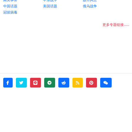
中国话题
美国话题
俄乌战争
冠状病毒
更多专题链接......
twitter
line
telegram
reddit
rss
pinterest
weixin
facebook
© 2026 - witata -
About
sitemap
rss
Login