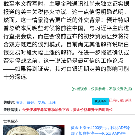
截至本文撰写时，主要金融通讯社尚未独立证实据
报道的美中关税停火协议。这一点值得明确说明。
然而，这一情景符合更广泛的外交背景：预计特朗
普总统本周晚些时候将前往中国，与习近平主席进
行直接会谈，而在会谈前宣布的初步贸易让步将符
合双方既定的谈判模式。目前尚无其他解释说明白
银交易时段大幅上涨的解释。在进一步报道确认或
否定停战之前，这一说法仍是最可信的工作论点
——
如果得到证实，其对白银近期走势的影响可能
十分深远。
(作者观点，仅供参考，不做投资依据)
已有(0)条评论
我说几句
关键词:
黄金、白银、交易、上涨
关联阅读：
受美伊和平希望推动油价下跌，黄金价格攀升至两周高位
世界经济
黄金上涨至4200美元，软弱ADP冷
却了加息押注——Kitco AM报告