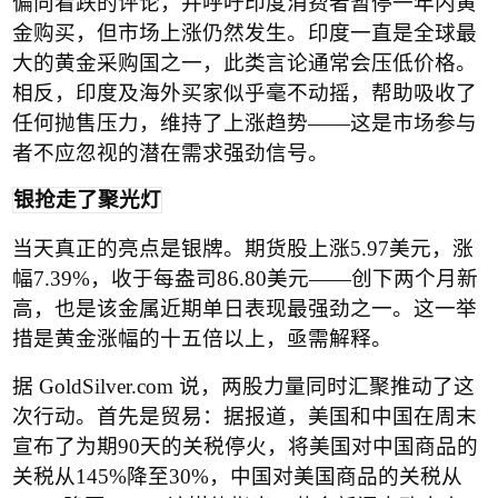
偏向看跌的评论，并呼吁印度消费者暂停一年内黄
金购买，但市场上涨仍然发生。印度一直是全球最
大的黄金采购国之一，此类言论通常会压低价格。
相反，印度及海外买家似乎毫不动摇，帮助吸收了
任何抛售压力，维持了上涨趋势
——
这是市场参与
者不应忽视的潜在需求强劲信号。
银抢走了聚光灯
当天真正的亮点是银牌。期货股上涨
5.97
美元，涨
幅
7.39%
，收于每盎司
86.80
美元
——
创下两个月新
高，也是该金属近期单日表现最强劲之一。这一举
措是黄金涨幅的十五倍以上，亟需解释。
据
 GoldSilver.com 
说，两股力量同时汇聚推动了这
次行动。首先是贸易：据报道，美国和中国在周末
宣布了为期
90
天的关税停火，将美国对中国商品的
关税从
145%
降至
30%
，中国对美国商品的关税从