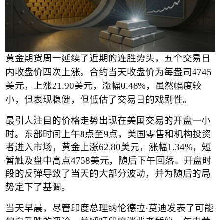
黄金期货周一延续了近期的连胜势头，五个交易日
内收盘价四次上涨。合约当天收盘价为每盎司
4745
美元，上涨
21.90
美元，涨幅
0.48%
，虽然幅度较
小，但表现稳健，但低估了交易日的戏剧性。
最引人注目的价格走势出现在美国交易的开盘一小
时。东部时间上午
8
点至
9
点，美国零售和机构投资
者进入市场，黄金上涨
62.80
美元，涨幅
1.34%
，短
暂触及盘中高点
4758
美元，随后下午回落。开盘时
段的反弹导致了当天的大部分波动，并为随后的局
势定下了基调。
当天早晨，尽管印度总理纳伦德拉
·
莫迪发表了可能