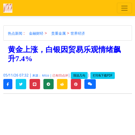
:
>
>
热点新闻
金融财经
贵重金属
世界经济
黄金上涨，白银因贸易乐观情绪飙
升7.4%
05/11/26 07:32 |
|
|
我说几句
打印&下载PDF
来源： kitco |
已有(0)点评
twitter
line
telegram
reddit
pinterest
weixin
facebook