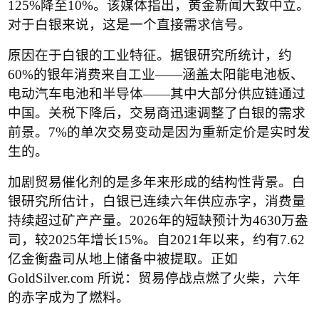
125%
降至
10%
。该媒体指出，黄金新闻大致中立。
对于白银来说，这是一个直接需求信号。
原因在于白银的工业特征。据银研究所统计，约
60%
的银年消费来自工业
——
涵盖太阳能电池板、
电动汽车电池和半导体
——
其中大部分供应链通过
中国。关税下降后，交易商迅速调整了白银的需求
前景。
7%
的单次交易变动是因为重新定价是实时发
生的。
加剧贸易催化剂的是多年来形成的结构性背景。白
银研究所估计，白银已连续六年供应赤字，消费量
持续超过矿产产量。
2026
年的短缺预计为
4630
万盎
司，较
2025
年增长
15%
。自
2021
年以来，约有
7.62
亿金衡盎司从地上储备中被提取。正如
GoldSilver.com 
所说：贸易停战点燃了火柴，六年
的赤字成为了燃料。