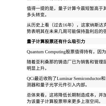
值得一提的是，量子计算今晨短暂高于
多头转变。
从历史上看（过去
16
年），这家纳斯达
势表明其在未来几周可能保持盈利后的
量子计算股票还有什么吸引力
Quantum Computing
股票值得持有，因
随着亚利桑那的铸造厂已为销售和管理
明显上升。
QCi
最近收购了
Luminar Semiconductor
和
测器和量子光学元件引入内部。
总体来看，这将降低长期制造成本，并
为该量子计算股票带来更多上涨空间。