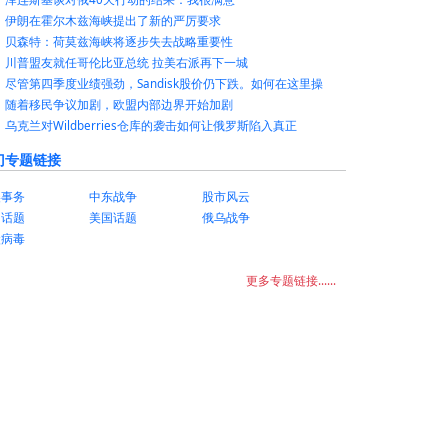
伊朗在霍尔木兹海峡提出了新的严厉要求
贝森特：荷莫兹海峡将逐步失去战略重要性
川普盟友就任哥伦比亚总统 拉美右派再下一城
尽管第四季度业绩强劲，Sandisk股价仍下跌。如何在这里操
随着移民争议加剧，欧盟内部边界开始加剧
乌克兰对Wildberries仓库的袭击如何让俄罗斯陷入真正
门专题链接
美事务
中东战争
股市风云
国话题
美国话题
俄乌战争
状病毒
更多专题链接......