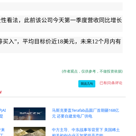
设性看法，此前该公司今天第一季度营收同比增长
等买入
”
，平均目标价近
18
美元，未来
12
个月内有
(作者观点，仅供参考，不做投资依据)
已有(0)条评论
我说几句
W
的AI
马斯克要盖Terafab晶圆厂首期砸168亿
是
元 还要自建发电厂供电
带来
中方主导、中东战事等背景下 美国稀土
工
相关初创企业正加紧提高产能