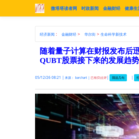
微塔塔读者网
时政新闻
金融财经
健康生
:
>
>
经济新闻
金融财经
华尔街
生命科学新技术
随着量子计算在财报发布后迅速
QUBT股票接下来的发展趋
05/12/26 08:21 |
|
|
我说几句
打
来源： barchart |
已有(0)点评