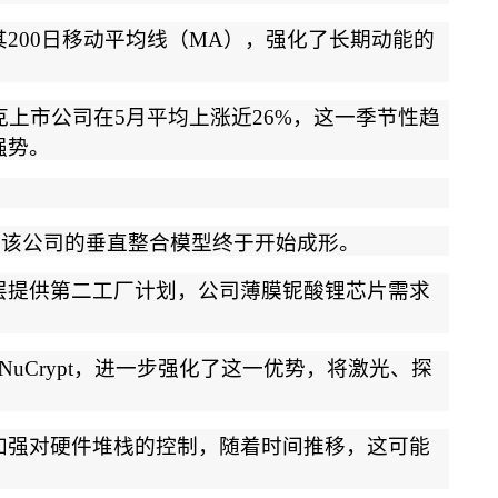
其
200
日移动平均线（
MA
），强化了长期动能的
克上市公司在
5
月平均上涨近
26%
，这一季节性趋
强势。
为该公司的垂直整合模型终于开始成形。
层提供第二工厂计划，公司薄膜铌酸锂芯片需求
NuCrypt
，进一步强化了这一优势，将激光、探
加强对硬件堆栈的控制，随着时间推移，这可能