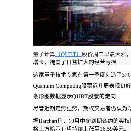
量子计算
（
QUBT
）
股价周二早晨大涨
增长，掩盖了日益扩大的经营亏损。
这家量子技术专家在第一季度创造了
370
Quantum Computing
股票近几周表现良
条形图数据显示
QUBT
股票的走向
尽管近期走势强势，期权交易者仍认为
据
Barchart
称，
10
月中旬到期合约的买权
格上方暗示有望持续上涨至
16.59
美元。