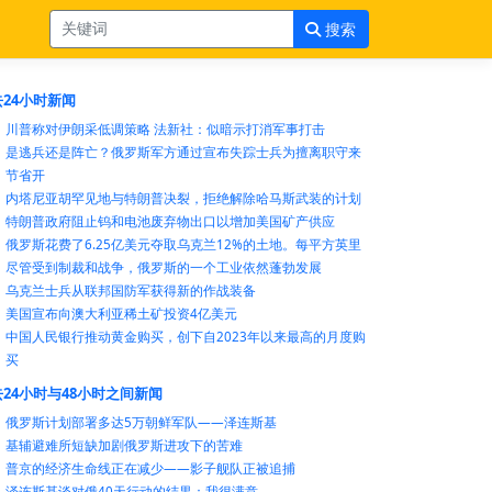
搜索
24小时新闻
川普称对伊朗采低调策略 法新社：似暗示打消军事打击
是逃兵还是阵亡？俄罗斯军方通过宣布失踪士兵为擅离职守来
节省开
内塔尼亚胡罕见地与特朗普决裂，拒绝解除哈马斯武装的计划
特朗普政府阻止钨和电池废弃物出口以增加美国矿产供应
俄罗斯花费了6.25亿美元夺取乌克兰12%的土地。每平方英里
尽管受到制裁和战争，俄罗斯的一个工业依然蓬勃发展
乌克兰士兵从联邦国防军获得新的作战装备
美国宣布向澳大利亚稀土矿投资4亿美元
中国人民银行推动黄金购买，创下自2023年以来最高的月度购
买
24小时与48小时之间新闻
俄罗斯计划部署多达5万朝鲜军队——泽连斯基
基辅避难所短缺加剧俄罗斯进攻下的苦难
普京的经济生命线正在减少——影子舰队正被追捕
泽连斯基谈对俄40天行动的结果：我很满意