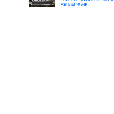
智能股票区分开来。
:
>
>
经济新闻
金融财经
华尔街
股市风云
股市因科技股疲软和通胀压