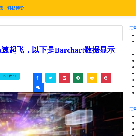
活
科技博览
过去
起飞，以下是Barchart数据显示
势
印&下载PDF
twitter
line
telegram
reddit
pinterest
facebook
weixin
过去