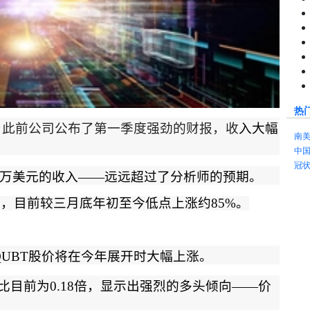
热
，此前公司公布了第一季度强劲的财报，收
入大幅
南
中
冠
万美元的收入
——
远远超过了分析师的预期。
好，目前较三月底年初至今低点上涨约
85%
。
QUBT
股价将在今年展开时大幅上涨。
比目前为
0.18
倍，显示出强烈的多头倾向
——
价