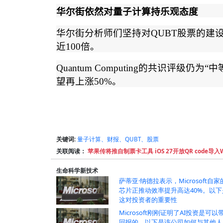
华尔街依然对量子计算持乐观态度
华尔街分析师们坚持对
QUBT
股票的建
近
100
倍。
Quantum Computing
的共识评级仍为
“
中
望再上涨
50%
。
关键词:
量子计算、财报、QUBT、股票
关联阅读：
苹果传将推自制票卡工具 iOS 27开放QR code导入
生命科学新技术
萨蒂亚·纳德拉表示，Microsoft自家
芯片正推动效率提升高达40%。以下
这对投资者的重要性
Microsoft刚刚证明了AI投资是可以
回报的。以下是该公司如何与其他人