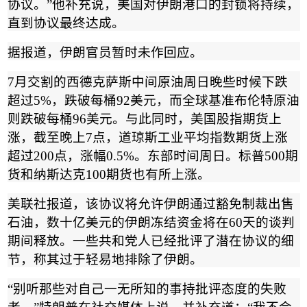
协议。
”
他补充说，美国对伊朗港口的封锁将持续，
直到协议最终达成。
据报道，伊朗官员暂时未作回应。
7
月交割的西德克萨斯中间原油周日晚些时候下跌
超过
5%
，跌破每桶
92
美元，而全球基准布伦特原油
则跌破每桶
96
美元。与此同时，美国股指期货上
涨，截至晚上
7
点，道琼斯工业平均指数期货上涨
超过
200
点，涨幅
0.5%
。东部时间周日。标普
500
期
货和纳斯达克
100
期货也有所上涨。
美联社报道，该协议将允许伊朗通过豁免制裁出售
石油，数十亿美元的伊朗冻结资金将在
60
天的谈判
期间释放。一些共和党人已经批评了潜在协议的细
节，称其过于轻易地排除了伊朗。
“
别听那些对自己一无所知的事持批评态度的失败