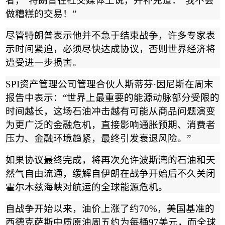
者，
”
特朗普在社交媒体上说，并补充道：
“
我不会
做糟糕的交易！
”
尽管特朗普表示他并不急于结束战争，许多专家表
示时间紧迫，必须尽快达成协议，否则世界经济将
遭受进一步损害。
SPI
资产管理公司管理合伙人斯蒂芬
·
因尼斯在周末
报告中表示：
“
世界上最重要的能源动脉部分受限的
时间越长，这场石油冲击越有可能从商品问题演变
为更广泛的金融危机，直接影响通胀预期、消费者
压力、金融环境趋紧，最终引发衰退风险。
”
如果协议最终完成，将再次允许波斯湾的石油和天
然气自由流通，缓解自伊朗在战争开始后不久关闭
霍尔木兹海峡对航运的全球能源危机。
自战争开始以来，油价上涨了约
70%
，美国基准的
西德克萨斯中质原油周五约为每桶
97
美元，而全球