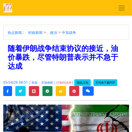
:
>
>
热点新闻
时政新闻
政治
中东战争
随着伊朗战争结束协议的接近，油
价暴跌，尽管特朗普表示并不急于
达成
05/24/26 08:51 |
|
|
我说几句
打印&下载PDF
来源： 市场观察 |
已有(0)点评
twitter
line
telegram
reddit
pinterest
weixin
facebook