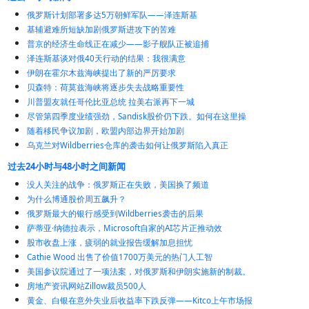
俄罗斯计划部署多达5万朝鲜军队——泽连斯基
基辅避难所短缺加剧俄罗斯进攻下的苦难
普京的经济生命线正在减少——影子舰队正被追捕
泽连斯基谈对俄40天行动的结果：我很满意
伊朗在霍尔木兹海峡提出了新的严厉要求
贝森特：荷莫兹海峡将逐步失去战略重要性
川普盟友就任哥伦比亚总统 拉美右派再下一城
尽管第四季度业绩强劲，Sandisk股价仍下跌。如何在这里操
随着移民争议加剧，欧盟内部边界开始加剧
乌克兰对Wildberries仓库的袭击如何让俄罗斯陷入真正
过去24小时与48小时之间新闻
没人关注的战争：俄罗斯正在失败，美国换了频道
为什么博通股价周五飙升？
俄罗斯最大的银行感受到Wildberries袭击的后果
萨蒂亚·纳德拉表示，Microsoft自家的AI芯片正推动效
股市收盘上涨，疲弱的就业报告缓解加息担忧
Cathie Wood 出售了价值1700万美元的热门人工智
美国参议院通过了一项法案，对俄罗斯和伊朗实施新的制裁。
房地产资讯网站Zillow裁员500人
黄金、白银在意外失业后收益率下跌反弹——Kitco上午市场报