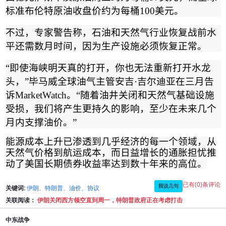
标准布伦特原油收盘价约为每桶
100
美元。
不过，专家警告称，石油和天然气行业恢复战前水
平还需数月时间，因为生产设施必须恢复正常。
“
即使海峡明天真的打开，你也无法重新打开水龙
头，
”
毕马威全球油气主管安吉
·
吉尔迪亚在三月告
诉
MarketWatch
。
“
随着油井关闭和天然气基础设施
受损，我们将产生更持久的影响，至少在未来几个
月内支撑油价。
”
能源成本上升已渗透到几乎经济的每一个领域，从
天然气价格到航运成本，而日益增长的通胀担忧推
动了美国长期债券收益率达到数十年来的高位
。
已有(0)条评论
我说几句
关键词:
伊朗、特朗普、油价、协议
关联阅读：
伊朗关闭西方领空直到周一，特朗普政府正在考虑打击
中东战争