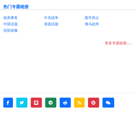
热门专题链接
南美事务
中东战争
股市风云
中国话题
美国话题
俄乌战争
冠状病毒
更多专题链接......
twitter
line
telegram
reddit
rss
pinterest
weixin
facebook
© 2026 - witata -
About
sitemap
rss
Login