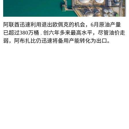
阿
联酋迅速利用
退出欧佩克的机会，
6
月原油
产量
已超过
380
万桶
创六年多来最高水平，尽管油价走
，
弱，阿布扎比仍迅速将备用产能转化为出口。