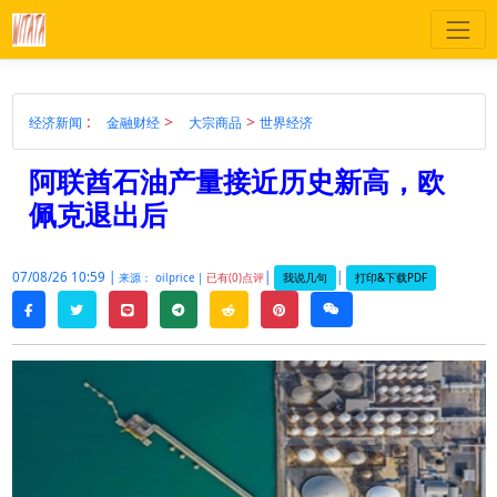
:
>
>
经济新闻
金融财经
大宗商品
世界经济
阿联酋石油产量接近历史新高，欧
佩克退出后
07/08/26 10:59 |
|
|
我说几句
打印&下载PDF
来源： oilprice |
已有(0)点评
twitter
line
telegram
reddit
pinterest
weixin
facebook