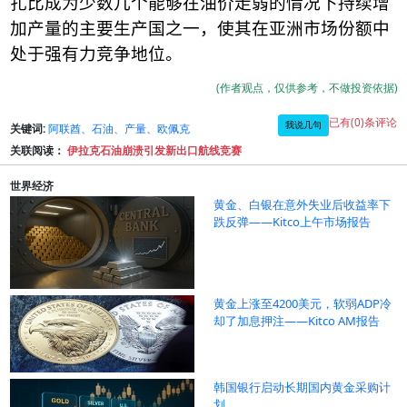
扎比成为少数几个能够在油价走弱的情况下持续增
加产量的主要生产国之一，使其在亚洲市场份额中
处于强有力竞争地位。
(作者观点，仅供参考，不做投资依据)
已有(0)条评论
我说几句
关键词:
阿联酋、石油、产量、欧佩克
关联阅读：
伊拉克石油崩溃引发新出口航线竞赛
世界经济
黄金、白银在意外失业后收益率下
跌反弹——Kitco上午市场报告
黄金上涨至4200美元，软弱ADP冷
却了加息押注——Kitco AM报告
韩国银行启动长期国内黄金采购计
划