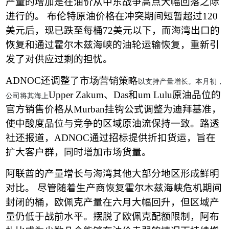
产量的增加是在油价从中东战争高点大幅回落之际
进行的。
布伦特原油价格在冲突期间短暂超过
120
美元后，
现已跌至每桶
72
美元以下
，而海湾出口的
恢复和通过霍尔木兹海峡的油轮运输恢复，重新引
发了对供应过剩的担忧。
ADNOC
还调整
了市场营销策略
以支持产量增长。本月初，
Upper Zakum
、
Das
和
um Lulu
原油品位的
公司将其海上
官方销售价格从
Murban
挂钩公式调整为迪拜基准，
使中酸度品位与竞争的区域原油流保持一致。路透
社还报道，
ADNOC
通过招标提供折扣货运，旨在
扩大客户群，同时增加市场货量。
阿
联酋的产量增长与
海湾其他大部分地区形成鲜明
对比。
尽管随着生产商恢复霍尔木兹海峡危机期间
封闭的桶，欧佩克产量在六月大幅回升，但区域产
量仍低于战前水平。摆脱了欧佩克配额限制，阿布