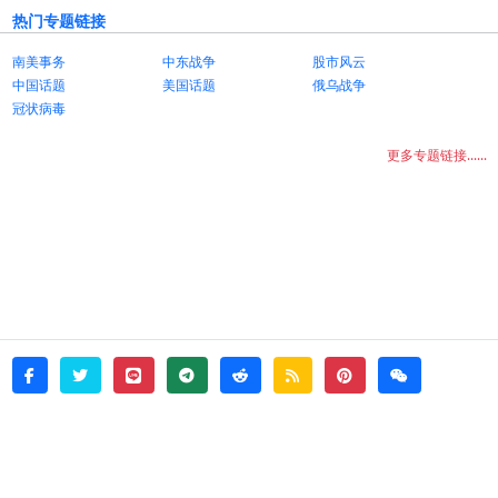
热门专题链接
南美事务
中东战争
股市风云
中国话题
美国话题
俄乌战争
冠状病毒
更多专题链接......
twitter
line
telegram
reddit
rss
pinterest
weixin
facebook
© 2026 - witata -
About
sitemap
rss
Login