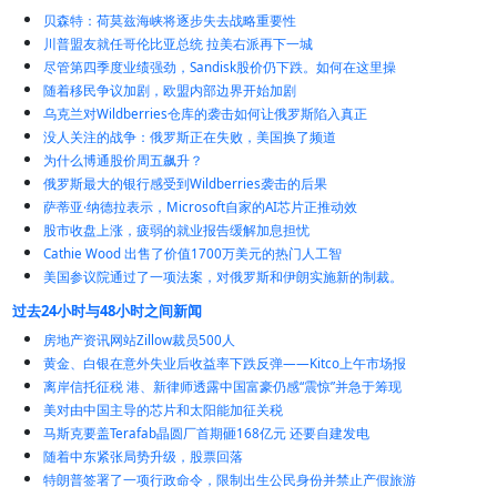
贝森特：荷莫兹海峡将逐步失去战略重要性
川普盟友就任哥伦比亚总统 拉美右派再下一城
尽管第四季度业绩强劲，Sandisk股价仍下跌。如何在这里操
随着移民争议加剧，欧盟内部边界开始加剧
乌克兰对Wildberries仓库的袭击如何让俄罗斯陷入真正
没人关注的战争：俄罗斯正在失败，美国换了频道
为什么博通股价周五飙升？
俄罗斯最大的银行感受到Wildberries袭击的后果
萨蒂亚·纳德拉表示，Microsoft自家的AI芯片正推动效
股市收盘上涨，疲弱的就业报告缓解加息担忧
Cathie Wood 出售了价值1700万美元的热门人工智
美国参议院通过了一项法案，对俄罗斯和伊朗实施新的制裁。
过去24小时与48小时之间新闻
房地产资讯网站Zillow裁员500人
黄金、白银在意外失业后收益率下跌反弹——Kitco上午市场报
离岸信托征税 港、新律师透露中国富豪仍感“震惊”并急于筹现
美对由中国主导的芯片和太阳能加征关税
马斯克要盖Terafab晶圆厂首期砸168亿元 还要自建发电
随着中东紧张局势升级，股票回落
特朗普签署了一项行政命令，限制出生公民身份并禁止产假旅游