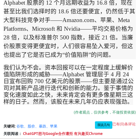
Alphabet
股票的
12
个月远期收益为
16.8
倍，现在
甚至比我们选择时的
18.6
倍还要便宜，仍然低于其
大型科技竞争对手
——Amazon.com
、苹果、
Meta
Platforms
、
Microsoft
和
Nvidia——
平均交易价格为
28
倍，以及标准普尔
500
指数，接近
21
倍。当廉
价股票变得更便宜时，人们很容易坠入爱河，但这
也提出了它是否已成为
“
价值陷阱
”
的问题。
我们认为不会。资本回报可以在一定程度上缓解价
值陷阱形成的威胁
——Alphabet
管理层于
4
月
24
日宣布回购
700
亿美元的股票
——
但主要是通过公
司对其新产品进行迭代和创新的能力。鉴于事情的
变化速度如此之快，未来肯定会有更多像星期三这
样的日子。然而，该股在未来几年仍应表现强劲
。
(作者观点，仅供参考，不做投资依据)
已有(0)条评论
我说几句
关键词:
谷歌、股价、暴跌、苹果
关联阅读：
ChatGPT想与Google合作遭拒 有兴趣买Chrome