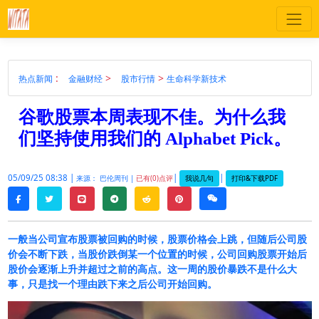
:
>
>
热点新闻
金融财经
股市行情
生命科学新技术
谷歌股票本周表现不佳。为什么我
们坚持使用我们的 Alphabet Pick。
05/09/25 08:38 |
|
|
我说几句
打印&下载PDF
来源： 巴伦周刊 |
已有(0)点评
twitter
line
telegram
reddit
pinterest
weixin
facebook
一般当公司宣布股票被回购的时候，股票价格会上跳，但随后公司股
价会不断下跌，当股价跌倒某一个位置的时候，公司回购股票开始后
股价会逐渐上升并超过之前的高点。这一周的股价暴跌不是什么大
事，只是找一个理由跌下来之后公司开始回购。