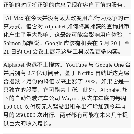
正确的时间将正确的信息呈现在客户面前的服务。
“AI Max
在今天并没有太大改变用户
/
行为竞争的计
算方式，但它对
Alphabet
如何将其捕获的查询货币
化产生了重大影响，这最终可能会影响用户体验，
”
Salmon
解释说。
Google
应该有机会在
5
月
20
日至
21
日的
O/I
会议上展示这些工具以及更多内容。
Alphabet
也远不止搜索。
YouTube
与
Google One
合
并后拥有
2.7
亿订阅者，鉴于
Netflix
自纳斯达克综
合指数
2
月份的峰值以来上涨了
29%
，如果它是一
只独立的股票，它可能会上涨。此外，
Alphabet
旗
下的自动驾驶汽车公司
Waymo
从去年年底的每周
150,000
次付费无人驾驶出租车出行增加到今年
4
月的
250,000
次出行。两者都有可能在未来几年提
供巨大的收入增长。