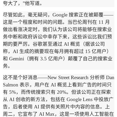
夸大了，
”
他写道。
尽管如此，毫无疑问，
Google
搜索正在被颠覆
——
这是一个程度和时间的问题。当巴伦周刊在
11
月
做出看涨决定时，我们认为该公司将能够在搜索业
务中断和政府诉讼中幸存下来，这些诉讼比我们预
期的要严厉。谷歌甚至通过
AI
概览（据该公司
称，
AI
生成的摘要现在每月拥有超过
15
亿用户）
和
Gemini
（拥有
3.5
亿用户）颠覆了自己的搜索业
务。
这不是个好消息
——New Street Research
分析师
Dan
Salmon
表示，用户在
AI
概览上看到广告的时间只
有
5%
，而传统搜索只有
20%
。但该公司正在探索
从
AI
创收的新方法，包括在
Google Lens
中投放广
告，后者使用
AI
提供有关照片中内容的信息。上
周二，它宣布了
AI Max
，这是一项使用人工智能在