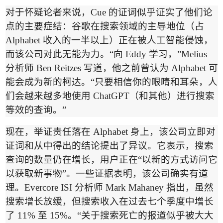
对于怀疑论者来说，
Cue
的证词似乎证实了他们论
点的主要症结：谷歌在搜索领域的主导地位（占
Alphabet
收入的一半以上）正在被人工智能侵蚀，
而该公司对此无能为力。
“
向
Eddy
学习，
”Melius
分析师
Ben Reitzes
写道，他之前曾认为
Alphabet
可
能会成为新的柯达。
“
只要相信你的眼睛和耳朵，人
们会越来越多地使用
ChatGPT
（和其他）进行搜索
等效的查询。
”
现在，举证责任落在
Alphabet
身上，该公司立即
对
证词
和从中得出的结论提出了异议。它表示，搜索
查询的数量仍在增长，用户正在
“
以新的方式访问它
以获取新事物
”
。一些证据表明，该公司确实有道
理。
Evercore ISI
分析师
Mark Mahaney
指出，虽然
搜索增长放缓，但搜索收入在过去七个季度中增长
了
11%
至
15%
。
“
关于搜索死亡的报道似乎被大大