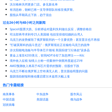
沃尔格林关闭更多门店。参见新名单
有消息称，朝鲜已将一支导弹部队转移至俄罗斯。
股指从早期高点下跌，趋于混合
过去24小时与48小时之间新闻
SpaceX股票大跌。分析师会对盈利失利做出反应，调整价格目
司法部再寻求剥夺25人美国籍 包括安排假结婚的台湾人
乌克兰的攻势摧毁了俄罗斯联邦的一个主要优势：甚至普京也不再假
“打破莫斯科的战斗意志”：俄罗斯现在正在输给乌克兰的战争
涉太阳能电池板与半导体芯片领域 美国拟借“232条款”设多晶
黄金上涨至4200美元，软弱ADP冷却了加息押注——Kitc
境外收入征税 知情人士称一些案例中倒查跨度超过25年
AMD预测收入将高于AI芯片需求的预期，但股价下跌
乌克兰不断在俄罗斯上空布满无人机，普京面临明显的问题
股因强劲财报和推动重启霍尔木兹而大幅上涨
热门专题链接
南美事务
中东战争
股市风云
中国话题
美国话题
俄乌战争
冠状病毒