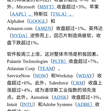
外，
Microsoft
（
MSFT
）
收盘超过
+3%
，苹果
（
AAPL
）、
特斯拉（
TSLA
）、
Alphabet
（
GOOGL
）和
Amazon.com
（
AMZN
）收盘超过
+1%
。英伟达
（
NVDA
）
逆势而上，因芯片制造商疲软，收
盘下跌超过
1%
。
软件股周三上涨，这对整体市场是积极因素。
Palantir Technologies
（
PLTR
）
收盘超过
+7%
，
Atlassian Corp
（
TEAM
）、
ServiceNow
（
NOW
）和
Workday
（
WDAY
）收
盘超过
+6%
。此外，
Salesforce
（
CRM
）收盘上
涨超过
+4%
，成为道琼斯工业指数的领先涨
点。此外，
Autodesk
（
ADSK
）收盘超过
+3%
，
Intuit
（
INTU
）和
Adobe Systems
（
ADBE
）
收