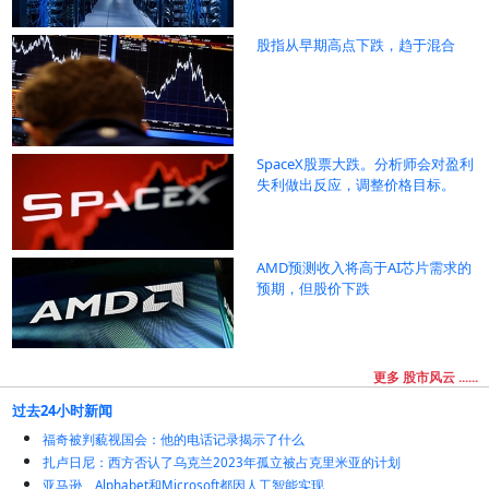
股指从早期高点下跌，趋于混合
SpaceX股票大跌。分析师会对盈利
失利做出反应，调整价格目标。
AMD预测收入将高于AI芯片需求的
预期，但股价下跌
更多 股市风云 ......
过去24小时新闻
福奇被判藐视国会：他的电话记录揭示了什么
扎卢日尼：西方否认了乌克兰2023年孤立被占克里米亚的计划
亚马逊、Alphabet和Microsoft都因人工智能实现