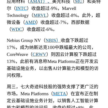
应用材料（
AMAT
）、
美光科技（
MU
）和英特
尔（
INTC
）收盘超过
-9%
，
Marvell
Technology
（
MRVL
）收盘超过
-8%
。此外，超
微设备（
AMD
）收盘超过
-7%
，西部数据
（
WDC
）收盘超过
-6%
。
Nebius Group NV
（
NBIS
）
收盘下跌超过
17%
，成为纳斯达克
100
中跌幅最大的公司，
CoreWeave
（
CRWV
）则因云计算股下跌超过
13%
，此前有消息称
Meta Platforms
正在开发云
基础设施业务，以出售
AI
计算能力和模型的访
问权限。
周三，七大奇迹科技股的强势支撑了更广泛的
市场。
Meta Platforms
（
META
）在宣布正在制
定云基础设施业务计划，以销售人工智能计算
能力和模型的访问后，收盘价超过
+8%
。此