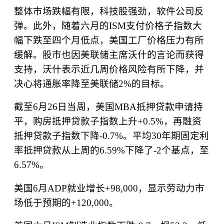
整体市场跌幅有限，科技股强劲，软件公司反
弹。此外，随着六月的
ISM
支付价格子指数大
幅下跌至四个月低点，美国工厂价格压力有所
缓解。股市也因美联储主席沃什的言论而获得
支持，沃什表示近几周价格风险有所下降，并
决心将通胀率降至美联储
2%
的目标。
截至
6
月
26
日当周，美国
MBA
抵押贷款申请持
平，购房抵押贷款子指数上升
+0.5%
，再融资
抵押贷款子指数下降
-0.7%
。平均
30
年期固定利
率抵押贷款从上周的
6.59%
下降了
-2
个基点，至
6.57%
。
美国
6
月
ADP
就业增长
+98,000
，显示劳动力市
场低于预期的
+120,000
。