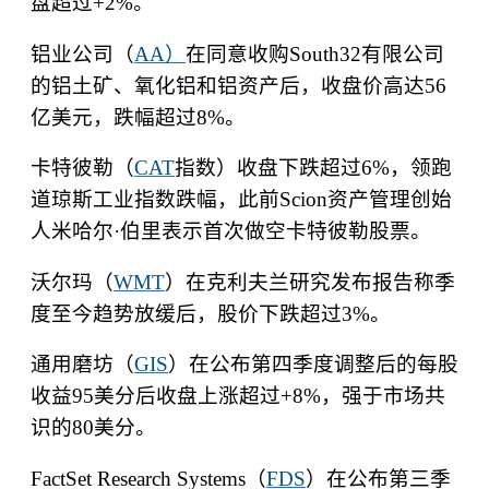
盘超过
+2%
。
铝业公司（
AA
）
在同意收购
South32
有限公司
的铝土矿、氧化铝和铝资产后，收盘价高达
56
亿美元，跌幅超过
8%
。
卡特彼勒（
CAT
指数）收盘下跌超过
6%
，领跑
道琼斯工业指数跌幅，此前
Scion
资产管理创始
人米哈尔
·
伯里表示首次做空卡特彼勒股票。
沃尔玛（
WMT
）在克利夫兰研究发布报告称季
度至今趋势放缓后，股价下跌超过
3%
。
通用磨坊（
GIS
）在公布第四季度调整后的每股
收益
95
美分后收盘上涨超过
+8%
，强于市场共
识的
80
美分。
FactSet Research Systems
（
FDS
）在公布第三季