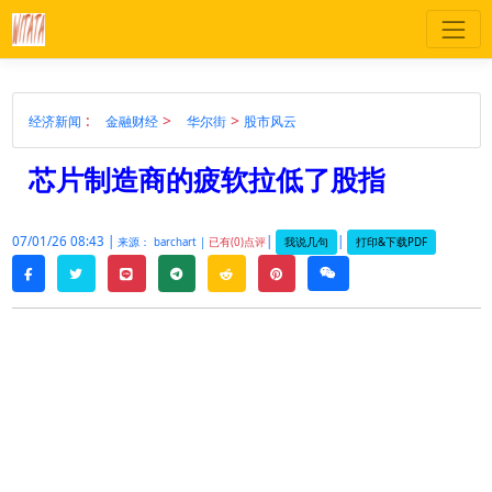
:
>
>
经济新闻
金融财经
华尔街
股市风云
芯片制造商的疲软拉低了股指
07/01/26 08:43 |
|
|
我说几句
打印&下载PDF
来源： barchart |
已有(0)点评
twitter
line
telegram
reddit
pinterest
weixin
facebook