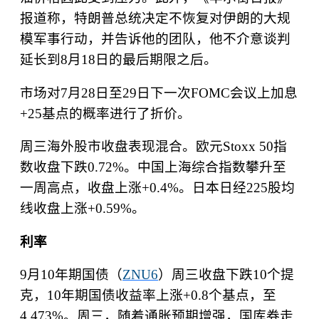
报道称，特朗普总统决定不恢复对伊朗的大规
模军事行动，并告诉他的团队，他不介意谈判
延长到
8
月
18
日的最后期限之后。
市场对
7
月
28
日至
29
日下一次
FOMC
会议上加息
+25
基点的概率进行了折价。
周三海外股市收盘表现混合。欧元
Stoxx 50
指
数收盘下跌
0.72%
。中国上海综合指数攀升至
一周高点，收盘上涨
+0.4%
。日本日经
225
股均
线收盘上涨
+0.59%
。
利率
9
月
10
年期国债（
ZNU6
）周三收盘下跌
10
个提
克，
10
年期国债收益率上涨
+0.8
个基点，至
4.473%
。周三，随着通胀预期增强，国库券走