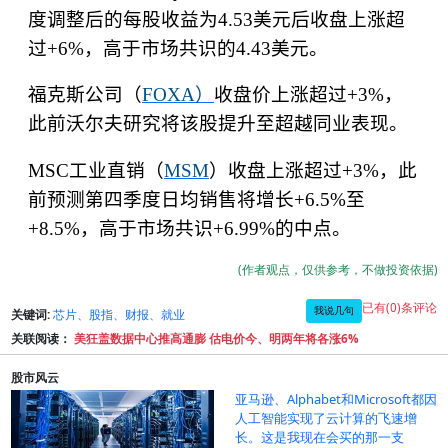
度调整后的每股收益为
4.53
美元后收盘上涨超
过
+6%
，高于市场共识的
4.43
美元。
福克斯公司（
FOXA
）
收盘价上涨超过
+3%
，
此前沃尔夫研究将该股提升至超越同业表现。
MSC
工业直销（
MSM
）收盘上涨超过
+3%
，此
前预测第四季度日均销售将增长
+6.5%
至
+8.5%
，高于市场共识
+6.99%
的中点。
(作者观点，仅供参考，不做投资依据)
已有(0)条评论
我说几句
关键词:
芯片、股指、财报、就业
关联阅读：
美狂盖数据中心推高通膨 估电价今、明两年将各涨6%
股市风云
亚马逊、Alphabet和Microsoft都因
人工智能实现了云计算的飞速增
长。这是我现在会买的那一支