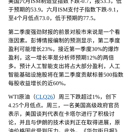
美国六月
ISM
制造业指数下跌
-0.7
，报
53.3
，低
于预期的
53.9
。六月
ISM
支付子指数下跌
-9.1
，
至
4
个月低点
73.0
，低于预期的
77.5
。
第二季度强劲财报的前景对股市来说是一个看
涨因素。彭博情报编制的预测显示，第二季度
盈利可能增长
23%
，接近第一季度
30%
的爆炸
盈利，这一增长率是分析师预期
12%
的两倍
多。预计人工智能支出将占大部分盈利，人工
智能基础设施股将在第二季度贡献标普
500
指数
每股收益增长的近
60%
。
WTI
原油（
CLQ26
）周三下跌超过
1%
，创下
4.25
个月低点。周三，一名美国高级政府官员
表示，美国谈判代表在卡塔尔进行了积极讨
论，并且与伊朗的技术谈判正在取得进展，原
油价格因此受到压力。此外，《华尔街日报》