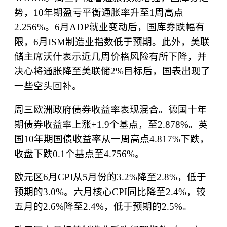
势，
10
年期盈亏平衡通胀率升至
1
周高点
2.256%
。
6
月
ADP
就业变动后，国库券跌幅有
限，
6
月
ISM
制造业指数低于预期。此外，美联
储主席沃什表示近几周价格风险有所下降，并
决心将通胀降至美联储
2%
目标后，国表出现了
一些空头回补。
周三欧洲政府债券收益率表现混合。德国十年
期债券收益率上涨
+1.9
个基点，至
2.878%
。英
国
10
年期国债收益率从一周高点
4.817%
下跌，
收盘下跌
0.1
个基点至
4.756%
。
欧元区
6
月
CPI
从
5
月份的
3.2%
降至
2.8%
，低于
预期的
3.0%
。六月核心
CPI
同比降至
2.4%
，较
五月的
2.6%
降至
2.4%
，低于预期的
2.5%
。