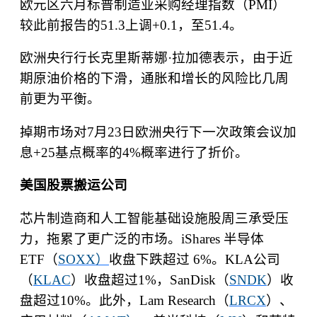
欧元区六月标普制造业采购经理指数（
PMI
）
较此前报告的
51.3
上调
+0.1
，至
51.4
。
欧洲央行行长克里斯蒂娜
·
拉加德表示，由于近
期原油价格的下滑，通胀和增长的风险比几周
前更为平衡。
掉期市场对
7
月
23
日欧洲央行下一次政策会议加
息
+25
基点概率的
4%
概率进行了折价。
美国股票搬运公司
芯片制造商和人工智能基础设施股周三承受压
力，拖累了更广泛的市场。
iShares
半导体
ETF
（
SOXX
）
收盘下跌超过
6%
。
KLA
公司
（
KLAC
）收盘超过
1%
，
SanDisk
（
SNDK
）收
盘超过
10%
。此外，
Lam Research
（
LRCX
）、