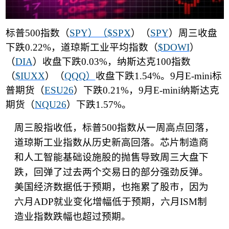
标普
500
指数（
SPY
）（
$SPX
）（
SPY
）周三收盘
下跌
0.22%
，道琼斯工业平均指数（
$DOWI
）
（
DIA
）收盘下跌
0.03%
，纳斯达克
100
指数
（
$IUXX
）（
QQQ
）
收盘下跌
1.54%
。
9
月
E-mini
标
普期货（
ESU26
）下跌
0.21%
，
9
月
E-mini
纳斯达克
期货（
NQU26
）下跌
1.57%
。
周三股指收低，标普
500
指数从一周高点回落，
道琼斯工业指数从历史新高回落。芯片制造商
和人工智能基础设施股的抛售导致周三大盘下
跌，回弹了过去两个交易日的部分强劲反弹。
美国经济数据低于预期，也拖累了股市，因为
六月
ADP
就业变化增幅低于预期，六月
ISM
制
造业指数跌幅也超过预期。