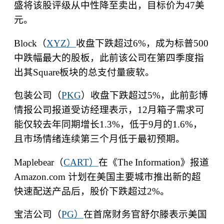
盛将该股评级从中性降至卖出，目标价为
47
美
元。
Block
（
XYZ
）
收盘下跌超过
6%
，成为标普
500
中跌幅最大的股板，此前该公司在第四季度指
出其
Square
板块的总支付量疲软。
包装公司（
PKG
）收盘下跌超过
5%
，此前彭博
情报公司报道受访经理表示，
12
月箱子需求可
能仅较去年同期增长
1.3%
，低于
9
月的
1.6%
，
且市场情绪连续第三个月低于最初预期。
Maplebear
（
CART
）
在《
The Information
》报道
Amazon.com
计划在美国主要城市推出新的超
快速配送产品后，股价下跌超过
2%
。
宝洁公司（
PG
）
在首席财务官舒尔滕表示美国