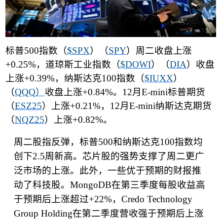
标普
500
指数（
$SPX
）（
SPY
）周二收盘上涨
+0.25%
，道琼斯工业指数（
$DOWI
）（
DIA
）收盘
上涨
+0.39%
，纳斯达克
100
指数（
$IUXX
）
（
QQQ
）
收盘上涨
+0.84%
。
12
月
E-mini
标普期货
（
ESZ25
）上涨
+0.21%
，
12
月
E-mini
纳斯达克期货
（
NQZ25
）上涨
+0.82%
。
周二股指反弹，标普
500
和纳斯达克
100
指数均
创下
2.5
周新高。芯片股的强势支撑了周二更广
泛市场的上涨。此外，一些优于预期的财报推
动了科技股。
MongoDB
在第三季度每股收益高
于预期后上涨超过
+22%
，
Credo Technology
Group Holding
在第二季度营收强于预期后上涨