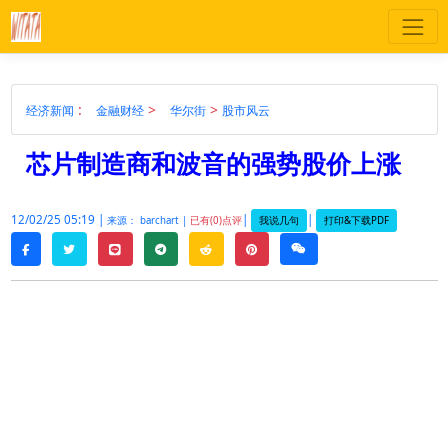
:
>
>
经济新闻
金融财经
华尔街
股市风云
芯片制造商和波音的强势股价上涨
12/02/25 05:19 |
|
|
我说几句
打印&下载PDF
来源： barchart |
已有(0)点评
twitter
line
telegram
reddit
pinterest
weixin
facebook