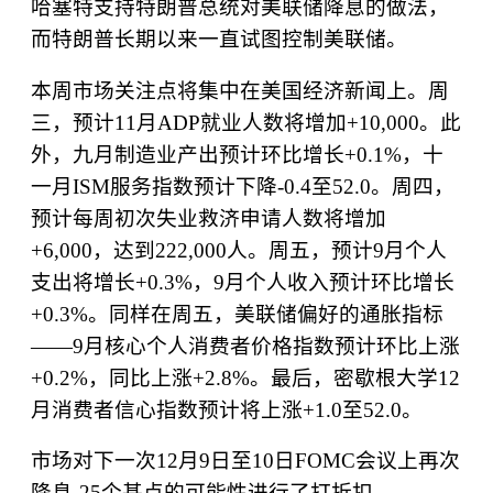
哈塞特支持特朗普总统对美联储降息的做法，
而特朗普长期以来一直试图控制美联储。
本周市场关注点将集中在美国经济新闻上。周
三，预计
11
月
ADP
就业人数将增加
+10,000
。此
外，九月制造业产出预计环比增长
+0.1%
，十
一月
ISM
服务指数预计下降
-0.4
至
52.0
。周四，
预计每周初次失业救济申请人数将增加
+6,000
，达到
222,000
人。周五，预计
9
月个人
支出将增长
+0.3%
，
9
月个人收入预计环比增长
+0.3%
。同样在周五，美联储偏好的通胀指标
——9
月核心个人消费者价格指数预计环比上涨
+0.2%
，同比上涨
+2.8%
。最后，密歇根大学
12
月消费者信心指数预计将上涨
+1.0
至
52.0
。
市场对下一次
12
月
9
日至
10
日
FOMC
会议上再次
降息
-25
个基点的可能性进行了打折扣。