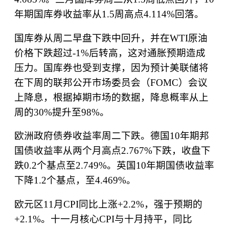
年期国库券收益率从
1.5
周高点
4.114%
回落。
国库券从周二早盘下跌中回升，并在
WTI
原油
价格下跌超过
-1%
后转高，这对通胀预期造成
压力。国库券也受到支撑，因为预计美联储将
在下周的联邦公开市场委员会（
FOMC
）会议
上降息，根据掉期市场的数据，降息概率从上
周的
30%
提升至
98%
。
欧洲政府债券收益率周二下跌。德国
10
年期邦
国债收益率从两个月高点
2.767%
下跌，收盘下
跌
0.2
个基点至
2.749%
。英国
10
年期国债收益率
下降
1.2
个基点，至
4.469%
。
欧元区
11
月
CPI
同比上涨
+2.2%
，强于预期的
+2.1%
。十一月核心
CPI
与十月持平，同比