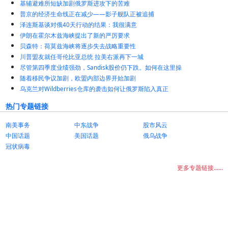
基辅避难所短缺加剧俄罗斯进攻下的苦难
普京的经济生命线正在减少——影子舰队正被追捕
泽连斯基谈对俄40天行动的结果：我很满意
伊朗在霍尔木兹海峡提出了新的严厉要求
贝森特：荷莫兹海峡将逐步失去战略重要性
川普盟友就任哥伦比亚总统 拉美右派再下一城
尽管第四季度业绩强劲，Sandisk股价仍下跌。如何在这里操
随着移民争议加剧，欧盟内部边界开始加剧
乌克兰对Wildberries仓库的袭击如何让俄罗斯陷入真正
热门专题链接
南美事务
中东战争
股市风云
中国话题
美国话题
俄乌战争
冠状病毒
更多专题链接......