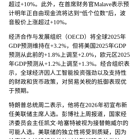
超过
+10%
。此外，在首席财务官
Malave
表示预
计明年正自由现金流将达到
“
低个位数
”
后，波
音股价上涨超过
+10%
。
经济合作与发展组织（
OECD
）将全球
2025
年
GDP
预测维持在
+3.2%
，但将美国
2025
年
GDP
预测从此前的
+1.8%
上调至
+2.0%
，欧元区
2025
年
GDP
预测从
+1.2%
上调至
+1.3%
。经合组织表
示，全球经济因人工智能投资强劲以及支持性
的财政和货币政策，对贸易关税的抵御表现优
于预期。
特朗普总统周二表示，他将在
2026
年初宣布新
任美联储主席人选。彭博社上周报道，国家经
济委员会主任凯文
·
哈塞特被视为接替鲍威尔的
可能人选。美联储的独立性将受到质疑，因为