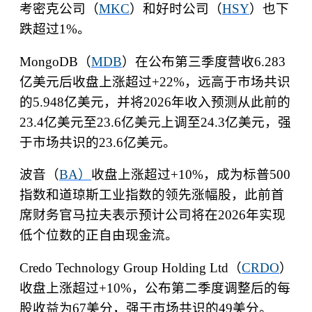
考密克公司（
MKC
）和好时公司（
HSY
）也下
跌超过
1%
。
MongoDB
（
MDB
）在公布第三季度营收
6.283
亿美元后收盘上涨超过
+22%
，远高于市场共识
的
5.948
亿美元，并将
2026
年收入预测从此前的
23.4
亿美元至
23.6
亿美元上调至
24.3
亿美元，强
于市场共识的
23.6
亿美元。
波音（
BA
）
收盘上涨超过
+10%
，成为标普
500
指数和道琼斯工业指数的领先涨幅股，此前首
席财务官马拉夫表示预计公司将在
2026
年实现
低个位数的正自由现金流。
Credo Technology Group Holding Ltd
（
CRDO
）
收盘上涨超过
+10%
，公布第二季度调整后的每
股收益为
67
美分，强于市场共识的
49
美分。