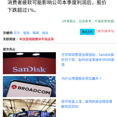
消费者疲软可能影响公司本季度利润后，股价
下跌超过
1%
。
(作者观点，仅供参考，不做投资依据)
已有(0)条评论
我说几句
关键词:
芯片、股指、预期、就业
关联阅读：
科技股领跑整体市场走高
股市风云
尽管第四季度业绩强劲，Sandisk股
价仍下跌。如何在这里操作SNDK股
票
为什么博通股价周五飙升？
股市收盘上涨，疲弱的就业报告缓
解加息担忧