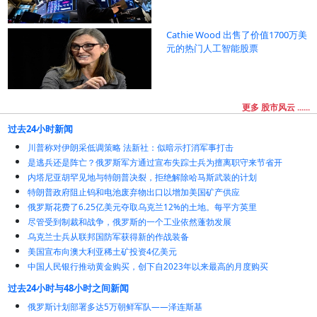
Cathie Wood 出售了价值1700万美
元的热门人工智能股票
更多 股市风云 ......
过去24小时新闻
川普称对伊朗采低调策略 法新社：似暗示打消军事打击
是逃兵还是阵亡？俄罗斯军方通过宣布失踪士兵为擅离职守来节省开
内塔尼亚胡罕见地与特朗普决裂，拒绝解除哈马斯武装的计划
特朗普政府阻止钨和电池废弃物出口以增加美国矿产供应
俄罗斯花费了6.25亿美元夺取乌克兰12%的土地。每平方英里
尽管受到制裁和战争，俄罗斯的一个工业依然蓬勃发展
乌克兰士兵从联邦国防军获得新的作战装备
美国宣布向澳大利亚稀土矿投资4亿美元
中国人民银行推动黄金购买，创下自2023年以来最高的月度购买
过去24小时与48小时之间新闻
俄罗斯计划部署多达5万朝鲜军队——泽连斯基