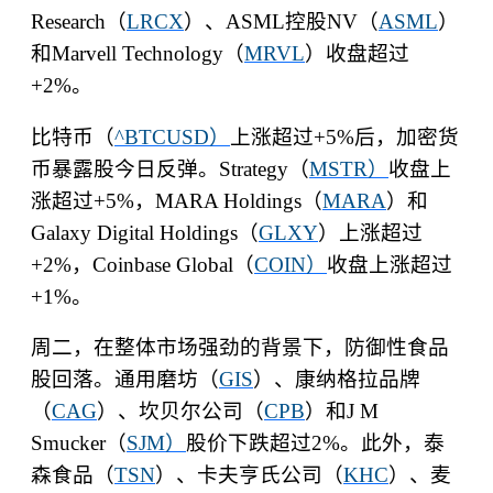
Research
（
LRCX
）、
ASML
控股
NV
（
ASML
）
和
Marvell Technology
（
MRVL
）收盘超过
+2%
。
比特币（
^BTCUSD
）
上涨超过
+5%
后，加密货
币暴露股今日反弹。
Strategy
（
MSTR
）
收盘上
涨超过
+5%
，
MARA Holdings
（
MARA
）和
Galaxy Digital Holdings
（
GLXY
）上涨超过
+2%
，
Coinbase Global
（
COIN
）
收盘上涨超过
+1%
。
周二，在整体市场强劲的背景下，防御性食品
股回落。通用磨坊（
GIS
）、康纳格拉品牌
（
CAG
）、坎贝尔公司（
CPB
）和
J M
Smucker
（
SJM
）
股价下跌超过
2%
。此外，泰
森食品（
TSN
）、卡夫亨氏公司（
KHC
）、麦