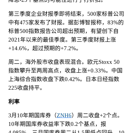
第三季度企业财报季即将结束，
500
家标普公司
中有
475
家发布了财报。据彭博智报称，
83%
的
标普
500
指数报告公司超出预期，有望创下自
2021
年以来的最佳季度。第三季度财报上涨
+14.6%
，超过预期的
+7.2%
。
周二，海外股市收盘表现混合。欧元
Stoxx 50
指数攀升至两周高点，收盘上涨
+0.33%
。中国
上海综合指数收盘下跌
0.42%
。日本日经指数
225
收盘持平。
利
率
3
月
10
年期国库券（
ZNH6
）周二收盘
+2
个点。
10
年期国库券收益率下跌
0.2
个基点，报
4.085%
。三月国库券周二从
1.5
周低点回升，
10