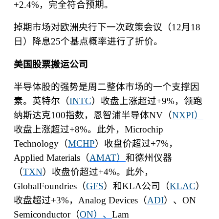
+2.4%
，完全符合预期。
掉期市场对欧洲央行下一次政策会议（
12
月
18
日）降息
25
个基点概率进行了折价。
美国股票搬运公
司
半导体股的强势是周二整体市场的一个支撑因
素。英特尔（
INTC
）收盘上涨超过
+9%
，领跑
纳斯达克
100
指数，恩智浦半导体
NV
（
NXPI
）
收盘上涨超过
+8%
。此外，
Microchip
Technology
（
MCHP
）收盘价超过
+7%
，
Applied Materials
（
AMAT
）
和德州仪器
（
TXN
）收盘价超过
+4%
。此外，
GlobalFoundries
（
GFS
）和
KLA
公司（
KLAC
）
收盘超过
+3%
，
Analog Devices
（
ADI
）、
ON
Semiconductor
（
ON
）、
Lam