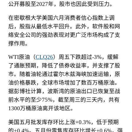
公开募股至
2027
年，股市也因此受到压力。
在密歇根大学美国六月消费者信心指数上调
后，股指从最低水平回升。此外，软件股和网
络安全公司的强劲表现对更广泛市场构成了支
撑作用。
WTI
原油（
CLQ26
）周五下跌超过
-3%
，缓解
了通胀预期，降低了债券收益率，并支撑了股
市。随着油轮通过霍尔木兹海峡加速运输，原
油价格暴跌，全球市场增加了数百万桶原油。
据彭博社计算，波斯湾的原油出口已恢复至战
前水平的至少
75%
，截至周三的三天内，共有
1300
万桶原油离开该地区。
美国五月批发库存环比上涨
+0.3%
，低于预期
的
+0.4%
。五月份零售库存环比增长
+0.6%
，强