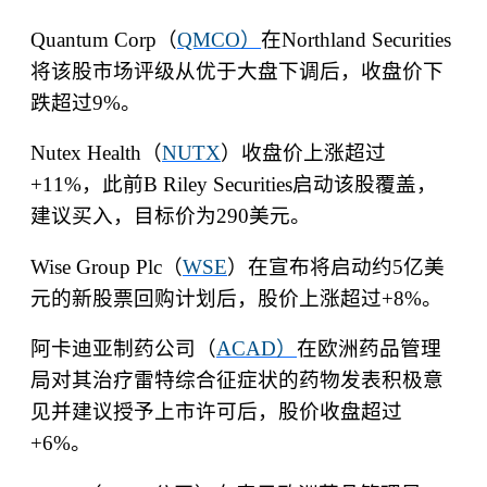
Quantum Corp
（
QMCO
）
在
Northland Securities
将该股市场评级从优于大盘下调后，收盘价下
跌超过
9%
。
Nutex Health
（
NUTX
）收盘价上涨超过
+11%
，此前
B Riley Securities
启动该股覆盖，
建议买入，目标价为
290
美元。
Wise Group Plc
（
WSE
）在宣布将启动约
5
亿美
元的新股票回购计划后，股价上涨超过
+8%
。
阿卡迪亚制药公司（
ACAD
）
在欧洲药品管理
局对其治疗雷特综合征症状的药物发表积极意
见并建议授予上市许可后，股价收盘超过
+6%
。