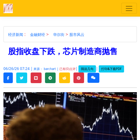
:
>
>
经济新闻
金融财经
华尔街
股市风云
股指收盘下跌，芯片制造商抛售
06/26/26 07:24 |
|
|
我说几句
打印&下载PDF
来源： barchart |
已有(0)点评
twitter
line
telegram
reddit
pinterest
weixin
facebook