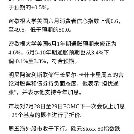
于预期的
+0.5%
。
密歇根大学美国六月消费者信心指数上调
0.6
，
至
49.5
，低于预期的
50.0
。
密歇根大学美国
6
月
1
年期通胀预期未修正为
4.6%
，
6
月
5-10
年期通胀预期也从
3.4%
下
调
-0.1%
至
3.3%
，符合预期。
明尼阿波利斯联储行长尼尔
·
卡什卡里周五的言
论对股票和债券持负面态度，他表示
“
担忧通
胀
”
，并表示他支持今年加息。
市场对
7
月
28
日至
29
日
FOMC
下一次会议上加息
+25
个基点的概率进行了折价。
周五海外股市收于下行。欧元
Stoxx 50
指数跌