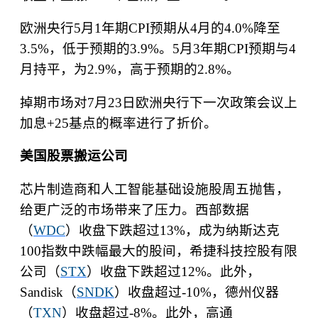
欧洲央行
5
月
1
年期
CPI
预期从
4
月的
4.0%
降至
3.5%
，低于预期的
3.9%
。
5
月
3
年期
CPI
预期与
4
月持平，为
2.9%
，高于预期的
2.8%
。
掉期市场对
7
月
23
日欧洲央行下一次政策会议上
加息
+25
基点的概率进行了折价。
美国股票搬运公司
芯片制造商和人工智能基础设施股周五抛售，
给更广泛的市场带来了压力。西部数据
（
WDC
）收盘下跌超过
13%
，成为纳斯达克
100
指数中跌幅最大的股间，希捷科技控股有限
公司（
STX
）收盘下跌超过
12%
。此外，
Sandisk
（
SNDK
）收盘超过
-10%
，德州仪器
（
TXN
）收盘超过
-8%
。此外，高通