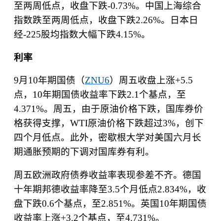
至两周低点，收盘下跌
-0.73%
。中国上海综合
指数跌至两周低点，收盘下跌
2.26%
。日本日
经
-225
股均指数大幅下跌
4.15%
。
利率
9
月
10
年期国债（
ZNU6
）周五收盘上涨
+5.5
点，
10
年期国债收益率下跌
2.1
个基点，至
4.371%
。周五，由于原油价格下跌，国库券价
格获得支撑，
WTI
原油价格下跌超过
3%
，创下
四个月低点。此外，密歇根大学对美国六月长
期通胀预期的下调对国库券有利。
周五欧洲政府债券收益率表现参差不齐。德国
十年期邦德收益率降至
3.5
个月低点
2.834%
，收
盘下跌
0.6
个基点，至
2.851%
。英国
10
年期国债
收益率上涨
+3.2
个基点，至
4.731%
。