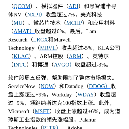
（
QCOM
）、模拟器件（
ADI
）和恩智浦半导
体
NV
（
NXPI
）
收盘超过
7%
，美光科技
（
MU
）、微芯片技术（
MCHP
）和应用材料
（
AMAT
）
收盘超过
6%
。最后，
Lam
Research
（
LRCX
和
Marvell
Technology
（
MRVL
）收盘超过
-5%
，
KLA
公司
（
KLAC
）、
ARM
控股（
ARM
）、英特尔
（
INTC
）和博通（
AVGO
）
收盘超过
-3%
。
软件股周五反弹，帮助限制了整体市场损失。
ServiceNow
（
NOW
）和
Datadog
（
DDOG
）
收
盘上涨超过
+9%
，
Workday
（
WDAY
）收盘超
过
+9%
，领跑纳斯达克
100
指数上涨。此外，
Microsoft
（
MSFT
）收盘上涨超过
+6%
，成为道
琼斯工业指数的领先涨幅股，
Palantir
Technologies
（
PLTR
）、
Adobe