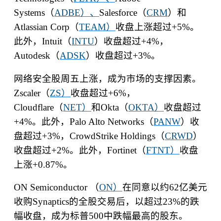
Systems
（
ADBE
）、
Salesforce
（
CRM
）和
Atlassian Corp
（
TEAM
）
收盘上涨超过
+5%
。
此外，
Intuit
（
INTU
）收盘超过
+4%
，
Autodesk
（
ADSK
）收盘超过
+3%
。
网络安全股周五上涨，成为市场的支撑因素。
Zscaler
（
ZS
）
收盘超过
+6%
，
Cloudflare
（
NET
）
和
Okta
（
OKTA
）
收盘超过
+4%
。此外，
Palo Alto Networks
（
PANW
）收
盘超过
+3%
，
CrowdStrike Holdings
（
CRWD
）
收盘超过
+2%
。此外，
Fortinet
（
FTNT
）
收盘
上涨
+0.87%
。
ON Semiconductor
（
ON
）
在同意以约
62
亿美元
收购
Synaptics
的全股交易后，以超过
23%
的跌
幅收盘，成为标普
500
中跌幅最高的股东。