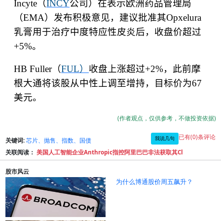
Incyte
（
INCY
公司）在表示欧洲药品管理局
（
EMA
）发布积极意见，建议批准其
Opxelura
乳膏用于治疗中度特应性皮炎后，收盘价超过
+5%
。
HB Fuller
（
FUL
）
收盘上涨超过
+2%
，此前摩
根大通将该股从中性上调至增持，目标价为
67
美元。
(作者观点，仅供参考，不做投资依据)
已有(0)条评论
我说几句
关键词:
芯片、抛售、指数、国债
关联阅读：
美国人工智能企业Anthropic指控阿里巴巴非法获取其Cl
股市风云
为什么博通股价周五飙升？