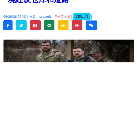
|
|
我说几句
06/26/26 07:18 |
来源： svoboda |
已有(0)点评
twitter
line
telegram
reddit
pinterest
weixin
facebook
乌克兰总统弗拉基米尔
·
泽连斯基表示，白俄罗斯在
俄罗斯影响下正在准备基础设施，以扩大对乌克兰
的战争。
据泽连斯基称，乌克兰对外情报掌握了沿乌白边境