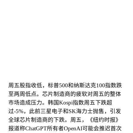
周五股指收低，标普
500
和纳斯达克
100
指数跌
至两周低点。芯片制造商的疲软对周五的整体
市场造成压力。韩国
Kospi
指数周五下跌超
过
-5%
，此前三星电子和
SK
海力士抛售，引发
全球芯片制造商的下跌。周五，《纽约时报》
报道称
ChatGPT
所有者
OpenAI
可能会推迟首次