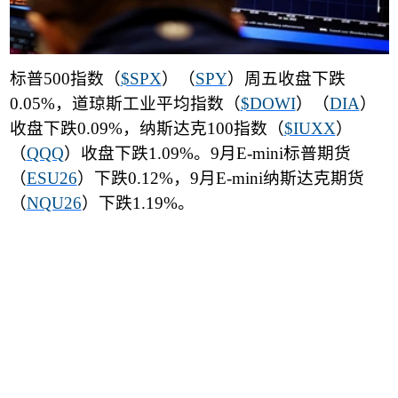
标普
500
指数（
$SPX
）（
SPY
）周五收盘下跌
0.05%
，道琼斯工业平均指数（
$DOWI
）（
DIA
）
收盘下跌
0.09%
，纳斯达克
100
指数（
$IUXX
）
（
QQQ
）收盘下跌
1.09%
。
9
月
E-mini
标普期货
（
ESU26
）下跌
0.12%
，
9
月
E-mini
纳斯达克期货
（
NQU26
）下跌
1.19%
。