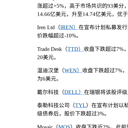
涨超过
+5%
，高于市场共识的
93
美分
14.66
亿美元，升至
14.74
亿美元，优于
Iren Ltd
（
IREN
）
在宣布计划私募发行
价跌幅超过
-10%
。
Trade Desk
（
TTD
）
收盘下跌超过
7%
20
美元。
温迪汉堡（
WEN
）
收盘下跌超过
7%
，
为
6
美元。
戴尔科技（
DELL
）
在瑞银将该股评级
泰勒科技公司（
TYL
）在宣布计划以
级债券后，股价下跌超过
3%
。
Mosaic
（
MOS
）收盘下跌近
2%
，此前