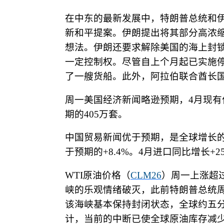
在中东的最新发展中，特朗普总统和
新和平提案。伊朗提出将其部分高浓
想法。伊朗还要求解除美国的海上封
一定控制权。尽管自上个月起已实施
了一艘货船。此外，阿拉伯联合酋长
周一美国经济新闻略逊预期，
4
月现有
期的
405
万套。
中国贸易新闻优于预期，是全球增长
于预期的
+8.4%
。
4
月进口同比增长
+2
WTI
原油价格（
CLM26
）周一上涨超
峡的乐观情绪破灭，此前特朗普总统
该海峡基本保持封闭状态，全球约五
计，当前的中断已使全球原油库存减