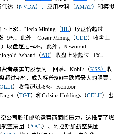
英伟达（
NVDA
）、
应用材料（
AMAT
）
和模拟
景下上涨。
Hecla Mining
（
HL
）收盘价超过
涨
+9%
。此外，
Coeur Mining
（
CDE
）收盘上
X
）收盘超过
+4%
。此外，
Newmont
logold Ashanti
（
AU
）收盘上涨超过
+1%
。
消费者暴露的股票周一回落。
Kohl's
（
KSS
）
收
盘超过
-8%
，成为标普
500
中跌幅最大的股票。
OLLI
）收盘超过
-8%
，
Kontoor
Target
（
TGT
）和
Celsius Holdings
（
CELH
）也
航空公司股和邮轮运营商面临压力，这推高了燃
国航空集团（
AAL
）、阿拉斯加航空集团