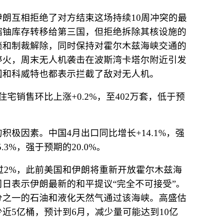
伊朗互相拒绝了对方结束这场持续
10
周冲突的最
缩铀库存转移给第三国，但拒绝拆除其核设施的
锁和制裁解除，同时保持对霍尔木兹海峡交通的
停火，周末无人机袭击在波斯湾卡塔尔附近引发
国和科威特也都表示拦截了敌对无人机。
住宅销售环比上涨
+0.2%
，至
402
万套，低于预
的积极因素。中国
4
月出口同比增长
+14.1%
，强
5.3%
，强于预期的
20.0%
。
过
2%
，此前美国和伊朗将重新开放霍尔木兹海
周日表示伊朗最新的和平提议
“
完全不可接受
”
。
分之一的石油和液化天然气通过该海峡。高盛估
少近
5
亿桶，预计到
6
月，减少量可能达到
10
亿