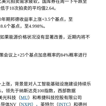
亿美元拍卖需求疲软，国库券在周一下午跌至
远低于
10
次拍卖的平均值
2.64
。
0
年期邦德收益率上涨
+3.5
个基点，至
8.6
个基点，至
4.998%
。
如果能源价格状况没有显著改善，近期内将不
策会议上
+25
个基点加息概率的
84%
概率进行
一上涨，背景是对人工智能基础设施建设持续乐
%
，领先于纳斯达克
100
指数，西部数据
美光科技（
MU
）和希捷科技控股有限公司
半导体
NV
（
NXPI
）、
英特尔（
INTC
）和德州