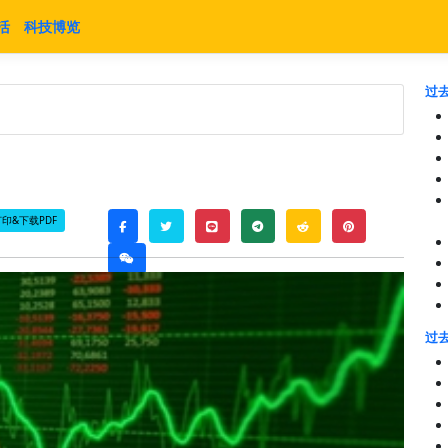
活
科技博览
过去
印&下载PDF
twitter
line
telegram
reddit
pinterest
facebook
weixin
过去