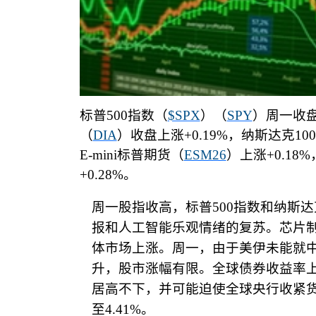
标普
500
指数（
$SPX
）（
SPY
）周一收
（
DIA
）收盘上涨
+0.19%
，纳斯达克
100
E-mini
标普期货（
ESM26
）上涨
+0.18%
+0.28%
。
周一股指收高，标普
500
指数和纳斯达
报和人工智能乐观情绪的复苏。芯片
体市场上涨。周一，由于美伊未能就
升，股市涨幅有限。全球债券收益率
居高不下，并可能迫使全球央行收紧
至
4.41%
。