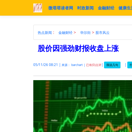
微塔塔读者网
时政新闻
金融财经
健康生
:
>
>
热点新闻
金融财经
华尔街
股市风云
股价因强劲财报收盘上涨
05/11/26 08:21 |
|
|
我说几句
打
来源： barchart |
已有(0)点评