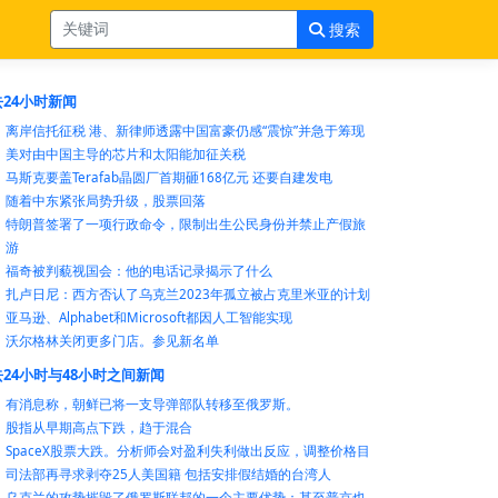
搜索
24小时新闻
离岸信托征税 港、新律师透露中国富豪仍感“震惊”并急于筹现
美对由中国主导的芯片和太阳能加征关税
马斯克要盖Terafab晶圆厂首期砸168亿元 还要自建发电
随着中东紧张局势升级，股票回落
特朗普签署了一项行政命令，限制出生公民身份并禁止产假旅
游
福奇被判藐视国会：他的电话记录揭示了什么
扎卢日尼：西方否认了乌克兰2023年孤立被占克里米亚的计划
亚马逊、Alphabet和Microsoft都因人工智能实现
沃尔格林关闭更多门店。参见新名单
24小时与48小时之间新闻
有消息称，朝鲜已将一支导弹部队转移至俄罗斯。
股指从早期高点下跌，趋于混合
SpaceX股票大跌。分析师会对盈利失利做出反应，调整价格目
司法部再寻求剥夺25人美国籍 包括安排假结婚的台湾人
乌克兰的攻势摧毁了俄罗斯联邦的一个主要优势：甚至普京也