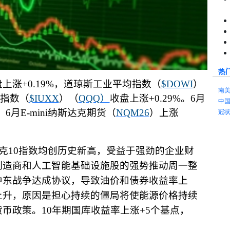
热
盘上涨
+0.19%
，道琼斯工业平均指数（
$DOWI
）
南
指数（
$IUXX
）（
QQQ
）
收盘上涨
+0.29%
。
6
月
中
，
6
月
E-mini
纳斯达克期货（
NQM26
）上涨
冠
克
10
指数均创历史新高，受益于强劲的企业财
制造商和人工智能基础设施股的强势推动周一整
中东战争达成协议，导致油价和债券收益率上
上升，原因是担心持续的僵局将使能源价格持续
货币政策。
10
年期国库收益率上涨
+5
个基点，