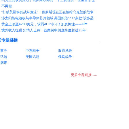
不再假
“打破莫斯科的战斗意志”：俄罗斯现在正在输给乌克兰的战争
涉太阳能电池板与半导体芯片领域 美国拟借“232条款”设多晶
黄金上涨至4200美元，软弱ADP冷却了加息押注——Kitc
境外收入征税 知情人士称一些案例中倒查跨度超过25年
门专题链接
美事务
中东战争
股市风云
国话题
美国话题
俄乌战争
状病毒
更多专题链接......