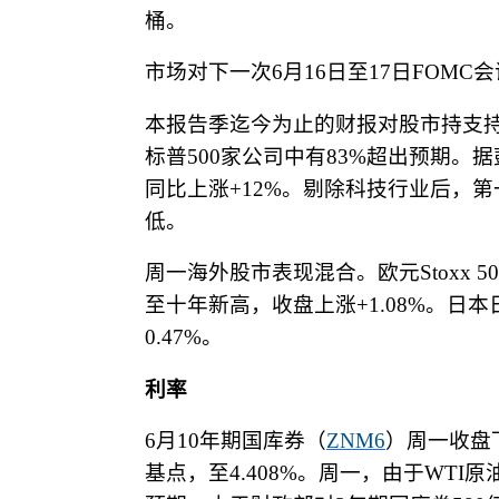
桶。
市场对下一次
6
月
16
日至
17
日
FOMC
会
本报告季迄今为止的财报对股市持支
标普
500
家公司中有
83%
超出预期。据
同比上涨
+12%
。剔除科技行业后，第
低。
周一海外股市表现混合。欧元
Stoxx 50
至十年新高，收盘上涨
+1.08%
。日本
0.47%
。
利率
6
月
10
年期国库券（
ZNM6
）周一收盘
基点，至
4.408%
。周一，由于
WTI
原