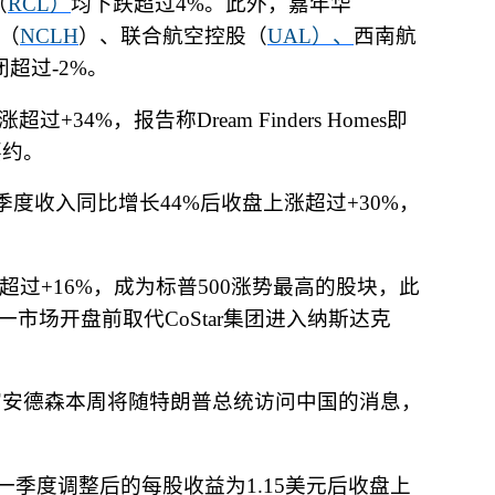
（
RCL
）
均下跌超过
4%
。此外，嘉年华
（
NCLH
）、联合航空控股（
UAL
）、
西南航
闭超过
-2%
。
涨超过
+34%
，报告称
Dream Finders Homes
即
要约。
季度收入同比增长
44%
后收盘上涨超过
+30%
，
超过
+16%
，成为标普
500
涨势最高的股块，此
一市场开盘前取代
CoStar
集团进入纳斯达克
官安德森本周将随特朗普总统访问中国的消息，
一季度调整后的每股收益为
1.15
美元后收盘上