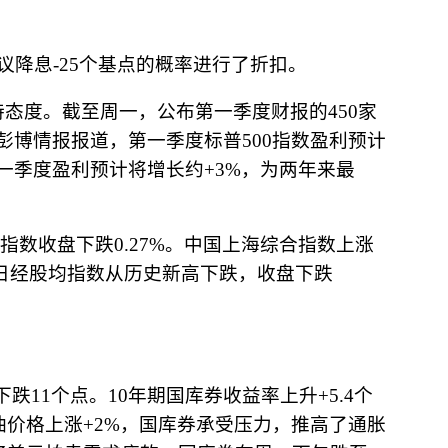
议降息
-25
个基点的概率进行了折扣。
持态度。截至周一，公布第一季度财报的
450
家
彭博情报报道，第一季度标普
500
指数盈利预计
一季度盈利预计将增长约
+3%
，为两年来最
指数收盘下跌
0.27%
。中国上海综合指数上涨
日经股均指数从历史新高下跌，收盘下跌
下跌
11
个点。
10
年期国库券收益率上升
+5.4
个
油价格上涨
+2%
，国库券承受压力，推高了通胀