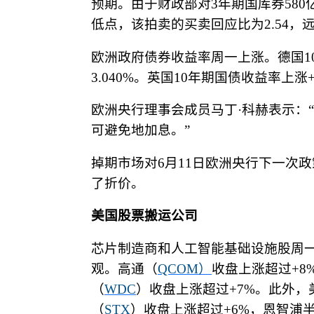
预期。由于财政部对
3
年期国库券
580
低点，该拍卖的买卖回应比为
2.54
，
欧洲政府债券收益率周一上涨。德国
1
3.040%
。英国
10
年期国债收益率上涨
+
欧洲央行理事会成员马丁
·
科赫表示：
“
可避免地加息。
”
掉期市场对
6
月
11
日欧洲央行下一次政
了折价。
美国股票搬运公司
芯片制造商和人工智能基础设施股周
观。高通（
QCOM
）
收盘上涨超过
+8
（
WDC
）收盘上涨超过
+7%
。此外，
（
STX
）收盘上涨超过
+6%
，恩智浦