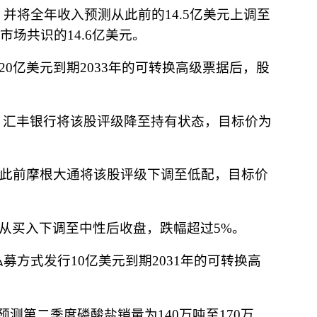
，并将全年收入预测从此前的
14.5
亿美元上调至
市场共识的
14.6
亿美元。
20
亿美元到期
2033
年的可转换高级票据后，股
，汇丰银行将该股评级降至持有状态，目标价为
此前摩根大通将该股评级下调至低配，目标价
从买入下调至中性后收盘，跌幅超过
5%
。
私募方式发行
10
亿美元到期
2031
年的可转换高
预测第二季度磷酸盐销量为
140
万吨至
170
万