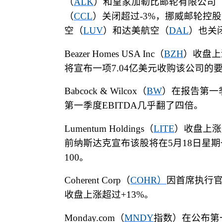
（
ALK
）和皇家加勒比邮轮有限公司
（
CCL
）关闭超过
-3%
，挪威邮轮控股
空（
LUV
）和达美航空（
DAL
）也关
Beazer Homes USA Inc
（
BZH
）收盘上
将宣布一项
7.04
亿美元收购该公司的
Babcock & Wilcox
（
BW
）在报告第一
第一季度
EBITDA
几乎翻了四倍。
Lumentum Holdings
（
LITE
）收盘上涨
前纳斯达克宣布该股将在
5
月
18
日星期
100
。
Coherent Corp
（
COHR
）
因首席执行
收盘上涨超过
+13%
。
Monday.com
（
MNDY
指数）在公布第