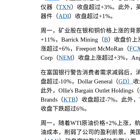
仪器（
TXN
）收盘超过
+3%
。此外，
器件（
ADI
）收盘超过
+1%
。
周一，矿业股在银和铜价格上涨的背
+11%
，
Barrick Mining
（
B
）收盘价上
涨超过
+6%
，
Freeport McMoRan
（
FC
Corp
（
NEM
）收盘上涨超过
+3%
，
Ang
在富国银行警告消费者需求减弱后，
盘超过
-10%
，
Dollar General
（
GD
）
收
此外，
Ollie's Bargain Outlet Holdings
（
Brands
（
KTB
）收盘超过
-7%
。此外，
收盘下跌超过
6%
。
周一，随着
WTI
原油价格
+2%
上涨，
油成本，削弱了公司的盈利前景。美