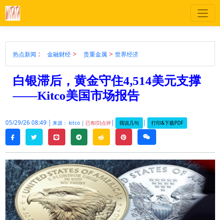
:
>
>
热点新闻
金融财经
贵重金属
世界经济
白银滞后，黄金守住4,514美元支撑
——Kitco美国市场报告
05/29/26 08:49 |
|
|
我说几句
打印&下载PDF
来源： kitco |
已有(0)点评
twitter
line
telegram
reddit
pinterest
weixin
facebook