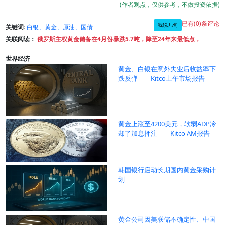
(作者观点，仅供参考，不做投资依据)
已有(0)条评论
我说几句
关键词:
白银、黄金、原油、国债
关联阅读：
俄罗斯主权黄金储备在4月份暴跌5.7吨，降至24年来最低点，
世界经济
黄金、白银在意外失业后收益率下
跌反弹——Kitco上午市场报告
黄金上涨至4200美元，软弱ADP冷
却了加息押注——Kitco AM报告
韩国银行启动长期国内黄金采购计
划
黄金公司因美联储不确定性、中国