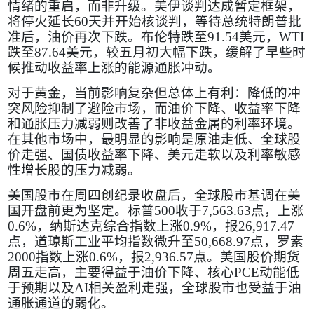
情绪的重启，而非升级。美伊谈判达成暂定框架，
将停火延长
60
天并开始核谈判，等待总统特朗普批
准后，油价再次下跌。布伦特跌至
91.54
美元，
WTI
跌至
87.64
美元，较五月初大幅下跌，缓解了早些时
候推动收益率上涨的能源通胀冲动。
对于黄金，当前影响复杂但总体上有利：降低的冲
突风险抑制了避险市场，而油价下降、收益率下降
和通胀压力减弱则改善了非收益金属的利率环境。
在其他市场中，最明显的影响是原油走低、全球股
价走强、国债收益率下降、美元走软以及利率敏感
性增长股的压力减弱。
美国股市在周四创纪录收盘后，全球股市基调在美
国开盘前更为坚定。标普
500
收于
7,563.63
点，上涨
0.6%
，纳斯达克综合指数上涨
0.9%
，报
26,917.47
点，道琼斯工业平均指数微升至
50,668.97
点，罗素
2000
指数上涨
0.6%
，报
2,936.57
点。美国股价期货
周五走高，主要得益于油价下降、核心
PCE
动能低
于预期以及
AI
相关盈利走强，全球股市也受益于油
通胀通道的弱化。