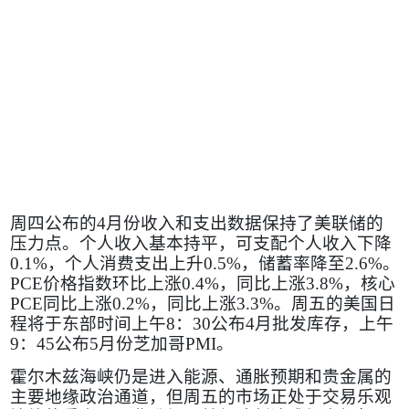
周四公布的
4
月份收入和支出数据保持了美联储的
压力点。个人收入基本持平，可支配个人收入下降
0.1%
，个人消费支出上升
0.5%
，储蓄率降至
2.6%
。
PCE
价格指数环比上涨
0.4%
，同比上涨
3.8%
，核心
PCE
同比上涨
0.2%
，同比上涨
3.3%
。周五的美国日
程将于东部时间上午
8
：
30
公布
4
月批发库存，上午
9
：
45
公布
5
月份芝加哥
PMI
。
霍尔木兹海峡仍是进入能源、通胀预期和贵金属的
主要地缘政治通道，但周五的市场正处于交易乐观