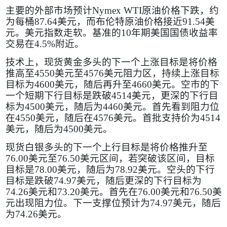
主要的外部市场预计
Nymex WTI
原油价格下跌，约
为每桶
87.64
美元，而布伦特原油价格接近
91.54
美
元。美元指数走软。基准的
10
年期美国国债收益率
交易在
4.5%
附近。
技术上，现货黄金多头的下一个上涨目标是将价格
推高至
4550
美元至
4576
美元阻力区，持续上涨目标
目标为
4600
美元，随后再升至
4660
美元。空市的下
一个短期下行目标是跌破
4514
美元，更深的下行目
标为
4500
美元，随后为
4460
美元。首先看到阻力位
在
4550
美元，随后在
4576
美元。首批支持价为
4514
美元，随后为
4500
美元。
现货白银多头的下一个上行目标是将价格推升至
76.00
美元至
76.50
美元区间，若突破该区间，目标
目标是
78.00
美元，随后为
78.92
美元。空头的下行
目标是跌破
74.97
美元，随后更深的下行目标为
74.26
美元和
73.20
美元。首先在
76.00
美元和
76.50
美
元出现阻力位。下一支撑位预计为
74.97
美元，随后
为
74.26
美元。