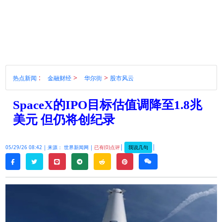
:
>
>
热点新闻
金融财经
华尔街
股市风云
SpaceX的IPO目标估值调降至1.8兆
美元 但仍将创纪录
|
|
我说几句
05/29/26 08:42 |
来源： 世界新闻网 |
已有(0)点评
twitter
line
telegram
reddit
pinterest
weixin
facebook