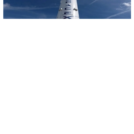
知情人士透露，
SpaceX
目前对
IPO
的目标估值为
至少
1.8
兆美元。
彭博资讯
4
月曾报导，
SpaceX
的目标估值超过
2
兆
美元。知情人士表示，在与顾问及投资人磋商
后，
马斯克
旗下这家火箭与
人工智能
公司调低了
目标估值。
IPO
规模与估值等细节，通常会在定价前，根据
各方反应进行调整。知情人士先前也透露，
SpaceX
计划通过此次上市筹资最多
750
亿美元，
将成为史上规模最大的
IPO
。