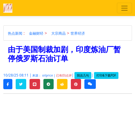
:
>
>
热点新闻
金融财经
大宗商品
世界经济
由于美国制裁加剧，印度炼油厂暂
停俄罗斯石油订单
10/28/25 08:11 |
|
|
我说几句
打印&下载PDF
来源： oilprice |
已有(0)点评
twitter
line
telegram
reddit
pinterest
weixin
facebook