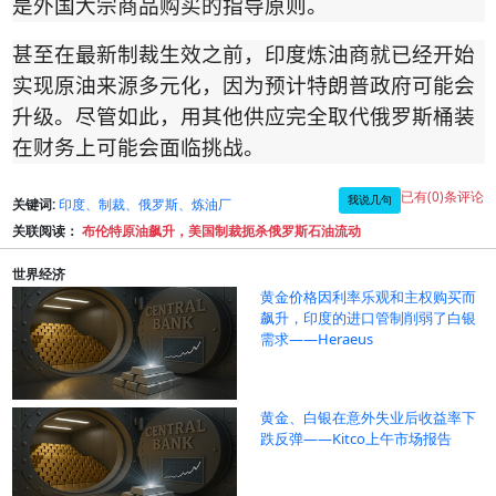
是外国大宗商品购买的指导原则。
甚至在最新制裁生效之前，印度炼油商就
已经开始
实现原油来源多元化，因为预计特朗普政府可能会
升级。尽管如此，用其他供应完全取代俄罗斯桶装
在财务上可能会面临挑战。
已有(0)条评论
我说几句
关键词:
印度、制裁、俄罗斯、炼油厂
关联阅读：
布伦特原油飙升，美国制裁扼杀俄罗斯石油流动
世界经济
黄金价格因利率乐观和主权购买而
飙升，印度的进口管制削弱了白银
需求——Heraeus
黄金、白银在意外失业后收益率下
跌反弹——Kitco上午市场报告