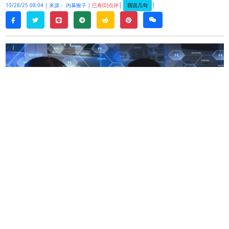
|
|
我说几句
10/28/25 08:04 |
来源： 内幕猴子 |
已有(0)点评
twitter
line
telegram
reddit
pinterest
weixin
facebook
周一，
Avidity
的股价反弹至历史新高，因为投资者
在确认将与诺华合并，交易价值
120
亿美元后大肆
抢购股票。
在盘中交易中，
Avidity Biosciences
，
Inc.
（纳斯达
克股票代码：
RNA
）飙升至
70.38
美元的高位，随
后回吐涨幅，收盘上涨
42.42%
，至每股
70
美元。