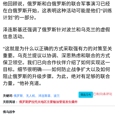
他回顾说，俄罗斯和白俄罗斯的联合军事演习已经
在白俄罗斯开始，这表明这种活动可能是他们
“
训练
计划
”
的一部分。
泽连斯基还强调了俄罗斯针对波兰和乌克兰的虚假
信息活动。
“
这就是为什么以正确的方式采取强有力的对策至关
重要。乌克兰提议以协调、深思熟虑和联合的方式
保卫领空。我们已向合作伙伴介绍了如何实现这一
目标。细节很明确
——
如何防止战争扩大以及如何
阻止俄罗斯的升级步骤。为此，绝对有足够的联合
力量，
“
他补充道。
已有(0)条评论
我说几句
关键词:
俄罗斯、无人机、泽连斯基、波兰
关联阅读：
俄罗斯萨拉托夫地区主要输油管道发生爆炸
俄乌战争