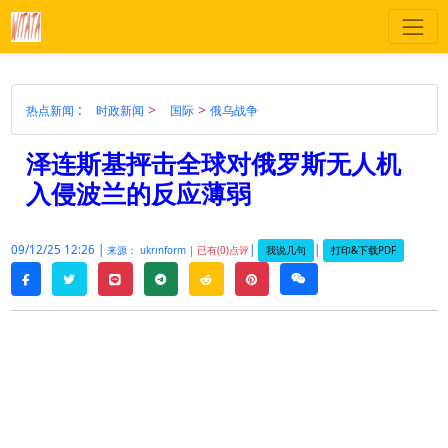
:
>
>
热点新闻
时政新闻
国际
俄乌战争
泽连斯基抨击全球对俄罗斯无人机
入侵波兰的反应薄弱
09/12/25 12:26 |
|
|
我说几句
打印&下载PDF
来源： ukrinform |
已有(0)点评
twitter
line
telegram
reddit
pinterest
weixin
facebook