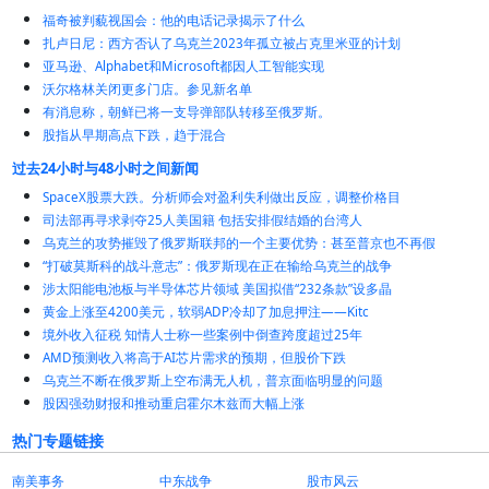
福奇被判藐视国会：他的电话记录揭示了什么
扎卢日尼：西方否认了乌克兰2023年孤立被占克里米亚的计划
亚马逊、Alphabet和Microsoft都因人工智能实现
沃尔格林关闭更多门店。参见新名单
有消息称，朝鲜已将一支导弹部队转移至俄罗斯。
股指从早期高点下跌，趋于混合
过去24小时与48小时之间新闻
SpaceX股票大跌。分析师会对盈利失利做出反应，调整价格目
司法部再寻求剥夺25人美国籍 包括安排假结婚的台湾人
乌克兰的攻势摧毁了俄罗斯联邦的一个主要优势：甚至普京也不再假
“打破莫斯科的战斗意志”：俄罗斯现在正在输给乌克兰的战争
涉太阳能电池板与半导体芯片领域 美国拟借“232条款”设多晶
黄金上涨至4200美元，软弱ADP冷却了加息押注——Kitc
境外收入征税 知情人士称一些案例中倒查跨度超过25年
AMD预测收入将高于AI芯片需求的预期，但股价下跌
乌克兰不断在俄罗斯上空布满无人机，普京面临明显的问题
股因强劲财报和推动重启霍尔木兹而大幅上涨
热门专题链接
南美事务
中东战争
股市风云