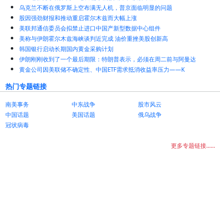
乌克兰不断在俄罗斯上空布满无人机，普京面临明显的问题
股因强劲财报和推动重启霍尔木兹而大幅上涨
美联邦通信委员会拟禁止进口中国产新型数据中心组件
美称与伊朗霍尔木兹海峡谈判近完成 油价重挫美股创新高
韩国银行启动长期国内黄金采购计划
伊朗刚刚收到了一个最后期限：特朗普表示，必须在周二前与阿曼达
黄金公司因美联储不确定性、中国ETF需求抵消收益率压力——K
热门专题链接
南美事务
中东战争
股市风云
中国话题
美国话题
俄乌战争
冠状病毒
更多专题链接......