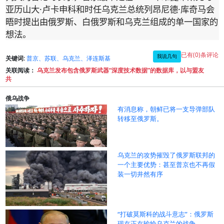
·
·
亚历山大
卢卡申科和时任乌克兰总统列昂尼德
库奇马会
晤时提出由俄罗斯、白俄罗斯和乌克兰组成的单一国家的
想法。
已有(0)条评论
我说几句
关键词:
普京、苏联、乌克兰、泽连斯基
关联阅读：
乌克兰发布包含俄罗斯武器“深度技术数据”的数据库，以与盟友
共
俄乌战争
有消息称，朝鲜已将一支导弹部队
转移至俄罗斯。
乌克兰的攻势摧毁了俄罗斯联邦的
一个主要优势：甚至普京也不再假
装一切井然有序
“打破莫斯科的战斗意志”：俄罗斯
现在正在输给乌克兰的战争