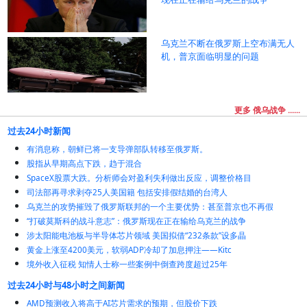
乌克兰不断在俄罗斯上空布满无人
机，普京面临明显的问题
更多 俄乌战争 ......
过去24小时新闻
有消息称，朝鲜已将一支导弹部队转移至俄罗斯。
股指从早期高点下跌，趋于混合
SpaceX股票大跌。分析师会对盈利失利做出反应，调整价格目
司法部再寻求剥夺25人美国籍 包括安排假结婚的台湾人
乌克兰的攻势摧毁了俄罗斯联邦的一个主要优势：甚至普京也不再假
“打破莫斯科的战斗意志”：俄罗斯现在正在输给乌克兰的战争
涉太阳能电池板与半导体芯片领域 美国拟借“232条款”设多晶
黄金上涨至4200美元，软弱ADP冷却了加息押注——Kitc
境外收入征税 知情人士称一些案例中倒查跨度超过25年
过去24小时与48小时之间新闻
AMD预测收入将高于AI芯片需求的预期，但股价下跌