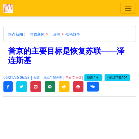
:
>
>
热点新闻
时政新闻
政治
俄乌战争
普京的主要目标是恢复苏联——泽
连斯基
06/21/26 06:58 |
|
|
我说几句
打印&下载PDF
来源： 乌克兰新声音 |
已有(0)点评
twitter
line
telegram
reddit
pinterest
weixin
facebook