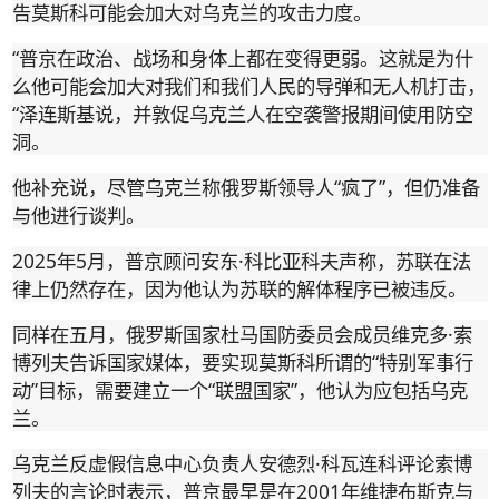
告莫斯科可能会加大对乌克兰的攻击力度。
“
普京在政治、战场和身体上都在变得更弱。这就是为什
么他可能会加大对我们和我们人民的导弹和无人机打击，
“
泽连斯基说，并敦促乌克兰人在空袭警报期间使用防空
洞。
“
”
他补充说，尽管乌克兰称俄罗斯领导人
疯了
，但仍准备
与他进行谈判。
2025
5
·
年
月，普京顾问安东
科比亚科夫声称，苏联在法
律上仍然存在，因为他认为苏联的解体程序已被违反。
·
同样在五月，俄罗斯国家杜马国防委员会成员维克多
索
“
博列夫告诉国家媒体，要实现莫斯科所谓的
特别军事行
”
“
”
动
目标，需要建立一个
联盟国家
，他认为应包括乌克
兰。
·
乌克兰反虚假信息中心负责人安德烈
科瓦连科评论索博
2001
列夫的言论时表示，普京最早是在
年维捷布斯克与