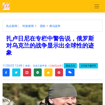
:
>
>
热点新闻
时政新闻
国际
俄乌战争
扎卢日尼在专栏中警告说，俄罗斯
对乌克兰的战争显示出全球性的迹
象
11/30/25 12:49 |
|
|
我说几句
打印&下载PDF
来源： 乌克兰新声音 |
已有(0)点评
twitter
line
telegram
reddit
pinterest
weixin
facebook