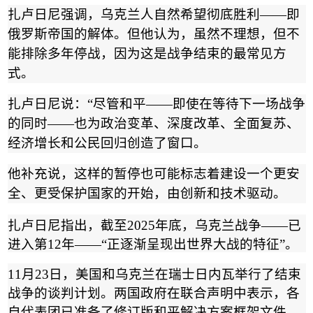
扎卢日尼强调，乌克兰人自然希望彻底胜利
——
即
俄罗斯帝国的解体。但他认为，虽然不理想，但不
能排除多年停战，因为这是战争结束的最常见方
式。
扎卢日尼说：
“
尽管和平
——
即使在等待下一场战争
的同时
——
也为政治变革、深度改革、全面复苏、
经济增长和公民回归创造了窗口。
他补充说，这样的暂停也可能标志着建设一个更安
全、更受保护国家的开始，由创新和技术驱动。
扎卢日尼指出，截至
2025
年底，乌克兰战争
——
已
进入第
12
年
——“
正逐渐呈现出世界大战的特征
”
。
11
月
23
日，美国和乌克兰在瑞士日内瓦举行了结束
战争的谈判计划。两国政府在联合声明中表示，各
自代表团已准备了修订版和平解决方案框架文件。