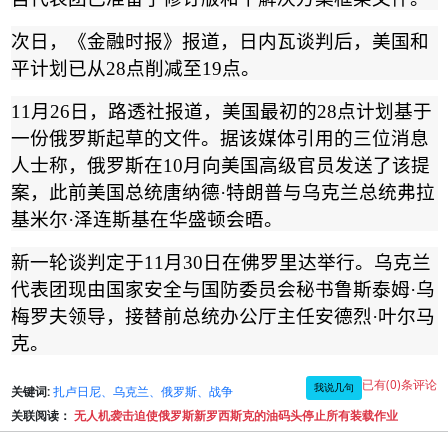
次日，《金融时报》报道，日内瓦谈判后，美国和
平计划已从
28
点削减至
19
点。
11
月
26
日，路透社报道，美国最初的
28
点计划基于
一份俄罗斯起草的文件。据该媒体引用的三位消息
人士称，俄罗斯在
10
月向美国高级官员发送了该提
案，此前美国总统唐纳德
·
特朗普与乌克兰总统弗拉
基米尔
·
泽连斯基在华盛顿会晤。
新一轮谈判定于
11
月
30
日在佛罗里达举行。乌克兰
代表团现由国家安全与国防委员会秘书鲁斯泰姆
·
乌
梅罗夫领导，接替前总统办公厅主任安德烈
·
叶尔马
克。
已有(0)条评论
我说几句
关键词:
扎卢日尼、乌克兰、俄罗斯、战争
关联阅读：
无人机袭击迫使俄罗斯新罗西斯克的油码头停止所有装载作业