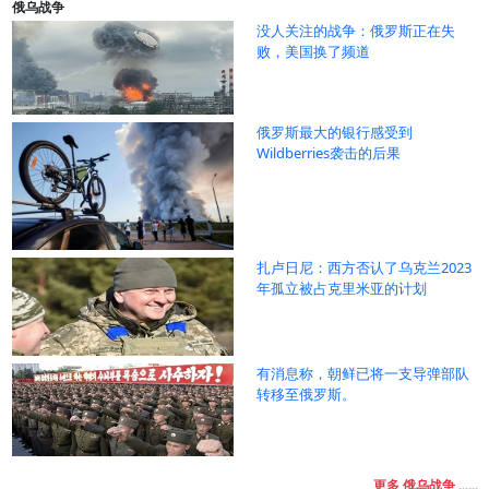
俄乌战争
没人关注的战争：俄罗斯正在失
败，美国换了频道
俄罗斯最大的银行感受到
Wildberries袭击的后果
扎卢日尼：西方否认了乌克兰2023
年孤立被占克里米亚的计划
有消息称，朝鲜已将一支导弹部队
转移至俄罗斯。
更多 俄乌战争 ......