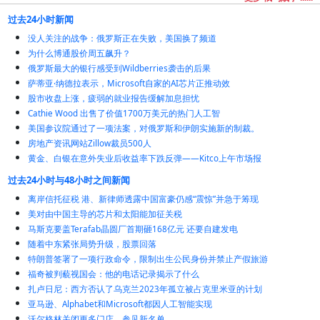
过去24小时新闻
没人关注的战争：俄罗斯正在失败，美国换了频道
为什么博通股价周五飙升？
俄罗斯最大的银行感受到Wildberries袭击的后果
萨蒂亚·纳德拉表示，Microsoft自家的AI芯片正推动效
股市收盘上涨，疲弱的就业报告缓解加息担忧
Cathie Wood 出售了价值1700万美元的热门人工智
美国参议院通过了一项法案，对俄罗斯和伊朗实施新的制裁。
房地产资讯网站Zillow裁员500人
黄金、白银在意外失业后收益率下跌反弹——Kitco上午市场报
过去24小时与48小时之间新闻
离岸信托征税 港、新律师透露中国富豪仍感“震惊”并急于筹现
美对由中国主导的芯片和太阳能加征关税
马斯克要盖Terafab晶圆厂首期砸168亿元 还要自建发电
随着中东紧张局势升级，股票回落
特朗普签署了一项行政命令，限制出生公民身份并禁止产假旅游
福奇被判藐视国会：他的电话记录揭示了什么
扎卢日尼：西方否认了乌克兰2023年孤立被占克里米亚的计划
亚马逊、Alphabet和Microsoft都因人工智能实现
沃尔格林关闭更多门店。参见新名单