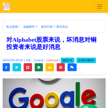
:
>
>
热点新闻
金融财经
股市行情
股市风云
对Alphabet股票来说，坏消息对铜
投资者来说是好消息
06/02/26 05:03 |
|
|
我说几句
打印&下载PDF
来源： 巴伦百货 |
已有(0)点评
twitter
line
telegram
reddit
pinterest
weixin
facebook