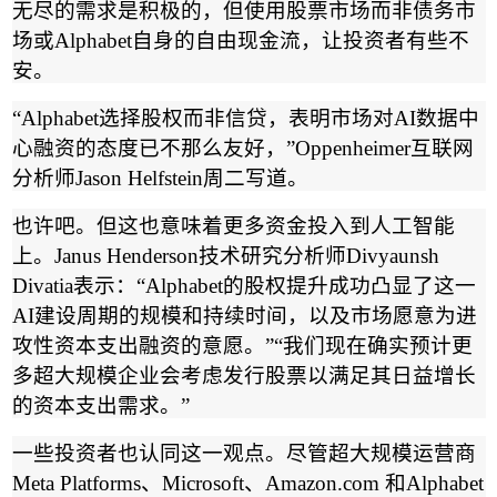
无尽的需求是积极的，但使用股票市场而非债务市
场或
Alphabet
自身的自由现金流，让投资者有些不
安。
“Alphabet
选择股权而非信贷，表明市场对
AI
数据中
心融资的态度已不那么友好，
”Oppenheimer
互联网
分析师
Jason Helfstein
周二写道。
也许吧。但这也意味着更多资金投入到人工智能
上。
Janus Henderson
技术研究分析师
Divyaunsh
Divatia
表示：
“Alphabet
的股权提升成功凸显了这一
AI
建设周期的规模和持续时间，以及市场愿意为进
攻性资本支出融资的意愿。
”“
我们现在确实预计更
多超大规模企业会考虑发行股票以满足其日益增长
的资本支出需求。
”
一些投资者也认同这一观点。尽管超大规模运营商
Meta Platforms
、
Microsoft
、
Amazon.com
和
Alphabet