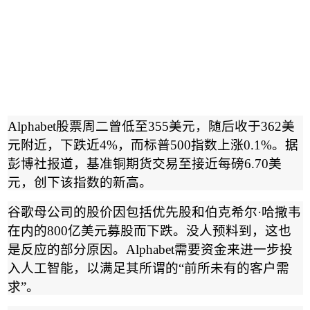
Alphabet
股票周二曾低至
355
美元，随后收于
362
美
元附近，下跌近
4%
，而标普
500
指数上涨
0.1%
。据
彭博社报道，基准铜期货交易至接近每磅
6.70
美
元，创下该指数的新高。
谷歌母公司的股价因包括优先股和伯克希尔
·
哈撒韦
在内的
800
亿美元募股而下跌。没人预料到，这也
是反应的部分原因。
Alphabet
需要资金来进一步投
入人工智能，以满足其所谓的
“
前所未有的客户需
求
”
。