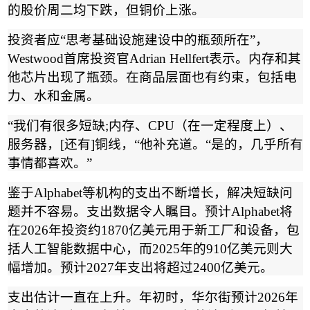
的股价周二均下跌，但铜价上涨。
投资者应
“
思考基础设施建设中的瓶颈所在
”
，
Westwood
首席投资官
Adrian Hellfert
表示。内存和其
他芯片出现了瓶颈。在商品层面也有约束，包括电
力、水和金属。
“
我们有很多短缺
;
内存、
CPU
（在一定程度上）、
服务器，
[
还有
]
铜线，
“
他补充道。
“
是的，几乎所有
事情都喜欢。
”
鉴于
Alphabet
等机构的支出不断增长，解决短缺问
题并不容易。支出数据令人瞩目。预计
Alphabet
将
在
2026
年投资约
1870
亿美元用于新工厂和设备，包
括人工智能数据中心，而
2025
年的
910
亿美元则大
幅增加。预计
2027
年支出将超过
2400
亿美元。
支出估计一直在上升。年初时，华尔街预计
2026
年