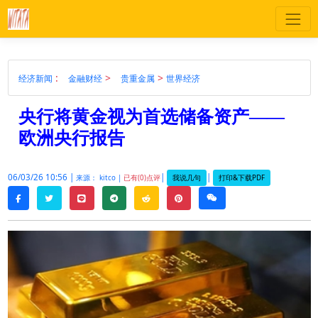
:
>
>
经济新闻
金融财经
贵重金属
世界经济
央行将黄金视为首选储备资产——
欧洲央行报告
06/03/26 10:56 |
|
|
我说几句
打印&下载PDF
来源： kitco |
已有(0)点评
twitter
line
telegram
reddit
pinterest
weixin
facebook