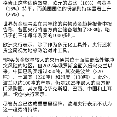
格修正这些估值效应，欧元的占比（
16%
）与黄金
（
16%
）持平，而美国国债的份额则持续显著上升
（
26%
）。
世界黄金理事会在其年终的实物黄金趋势报告中报
告称，各国央行将官方黄金储备增加了
863
吨，略
低于前三年每年购买的
1000
多吨。
欧洲央行表示，除了作为多元化工具外，央行还将
贵金属视为地缘政治对冲工具。
“购买黄金数量较大的央行通常位于面临更高外部冲
突风险的地区。自
2022
年俄罗斯全面入侵乌克兰以
来，中国已购买超过
350
吨，其次是波兰（
320
吨）、土耳其（
220
吨）和印度（
130
吨）。此外，
波兰以约
100
吨的产量，仍是
2025
年最大的官方部
门采购国，其次是哈萨克斯坦、巴西、中国和土耳
其。“欧洲央行表示。
尽管黄金已达成重要里程碑，欧洲央行表示不认为
这一趋势将持续。