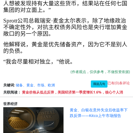
人想被发现持有大量这些货币，结果站在任何七国
集团的对立面上。”
Sprott
公司总裁瑞安·麦金太尔表示，除了地缘政治
不确定性外，对抗主权债务风险也是央行增加黄金
敞口的另一个原因。
他解释说，黄金是优先储备资产，因为它不是别人
的负债。
“我会尽量相对独立，”他说。
(作者观点，仅供参考，不做投资依据)
已有(0)条评论
我说几句
关键词:
储备、黄金、市场、欧洲
关联阅读：
黄金价格从低点反弹，美国经济第一季度增长1.6%，核心个人消
世界经济
黄金、白银在意外失业后收益率下
跌反弹——Kitco上午市场报告