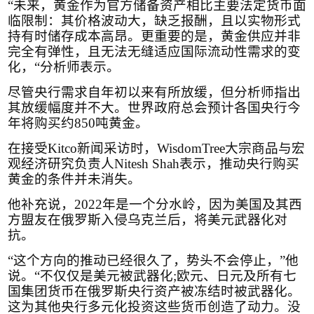
“未来，黄金作为官方储备资产相比主要法定货币面
临限制：其价格波动大，缺乏报酬，且以实物形式
持有时储存成本高昂。更重要的是，黄金供应并非
完全有弹性，且无法无缝适应国际流动性需求的变
化，“分析师表示。
尽管央行需求自年初以来有所放缓，但分析师指出
其放缓幅度并不大。世界政府总会预计各国央行今
年将购买约
850
吨黄金。
在接受
Kitco
新闻采访时，
WisdomTree
大宗商品与宏
观经济研究负责人
Nitesh Shah
表示，推动央行购买
黄金的条件并未消失。
他补充说，
2022
年是一个分水岭，因为美国及其西
方盟友在俄罗斯入侵乌克兰后，将美元武器化对
抗。
“这个方向的推动已经很久了，势头不会停止，”他
说。“不仅仅是美元被武器化
;
欧元、日元及所有七
国集团货币在俄罗斯央行资产被冻结时被武器化。
这为其他央行多元化投资这些货币创造了动力。没