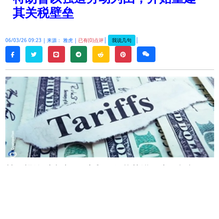
其关税壁垒
|
|
我说几句
06/03/26 09:23 |
来源： 雅虎 |
已有(0)点评
twitter
line
telegram
reddit
pinterest
weixin
facebook
美国提议对来自
60
个贸易伙伴的进口商品加征至
少
10%
的新关税，这是自特朗普总统之前的关税被
最高法院驳回以来，他为重建其保护主义边境墙而
采取的最大举措。