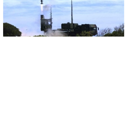
德国迪尔国防公司已从联邦国防军装备、信息技术
及在职支持办公室获得了多项合同。这些合同涵盖
了从
Iris-T
系列购买短程和中程导弹。
根据公司声明，这包括防空型号和飞机空对空版
本。关于订单的细节几乎未被披露，包括数量和总
成本。
总体来看，德国为飞机和防空系统订购自有导弹并
不令人意外。此类武器的有效性在乌克兰已被证
明，作为
Iris-T SLS
和
SLM
防空系统的一部分，积极
用于反制俄罗斯空袭。