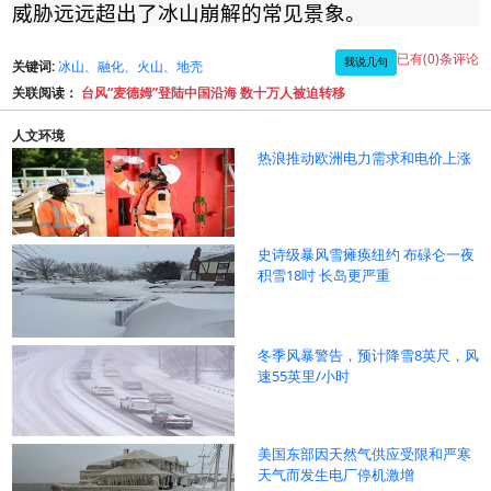
威胁远远超出了冰山崩解的常见景象。
已有(0)条评论
我说几句
关键词:
冰山、融化、火山、地壳
关联阅读：
台风“麦德姆”登陆中国沿海 数十万人被迫转移
人文环境
热浪推动欧洲电力需求和电价上涨
史诗级暴风雪瘫痪纽约 布碌仑一夜
积雪18吋 长岛更严重
冬季风暴警告，预计降雪8英尺，风
速55英里/小时
美国东部因天然气供应受限和严寒
天气而发生电厂停机激增