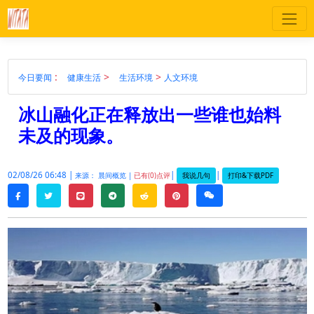
:
>
>
今日要闻
健康生活
生活环境
人文环境
冰山融化正在释放出一些谁也始料
未及的现象。
02/08/26 06:48 |
|
|
我说几句
打印&下载PDF
来源： 晨间概览 |
已有(0)点评
twitter
line
telegram
reddit
pinterest
weixin
facebook