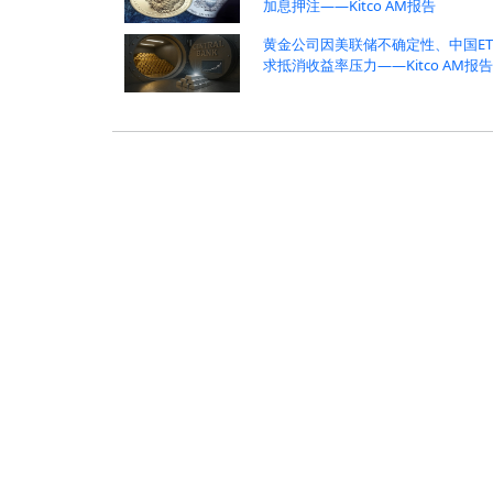
加息押注——Kitco AM报告
黄金公司因美联储不确定性、中国ET
求抵消收益率压力——Kitco AM报
:
>
>
热点新闻
金融财经
华尔街
股市风云