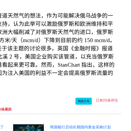
管道天然气的想法，作为可能解决俄乌战争的一
支持，认为此举可以激励俄罗斯和欧洲维持和平
欧洲大幅削减了对俄罗斯天然气的进口，
俄罗斯
方米
/
天
（
mcm/d
）
下降到目前的约
150 mcm/d
。
关于该主题的讨论很多。英国《金融时报》
报道
北溪
2
号，美国企业购买该管道，以充当俄罗斯
量看起来更可靠。然而，
StanChart
指出，这样的
因为注入美国的利益不一定会提高俄罗斯流量的
已有(0)条评论
我说几句
价格暴跌
却了
韩国银行启动长期国内黄金采购计划