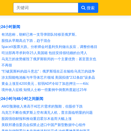
搜索
24小时新闻
有消息称，朝鲜已将一支导弹部队转移至俄罗斯。
股指从早期高点下跌，趋于混合
SpaceX股票大跌。分析师会对盈利失利做出反应，调整价格目
司法部再寻求剥夺25人美国籍 包括安排假结婚的台湾人
乌克兰的攻势摧毁了俄罗斯联邦的一个主要优势：甚至普京也
不再假
“打破莫斯科的战斗意志”：俄罗斯现在正在输给乌克兰的战争
涉太阳能电池板与半导体芯片领域 美国拟借“232条款”设多晶
黄金上涨至4200美元，软弱ADP冷却了加息押注——Kitc
境外收入征税 知情人士称一些案例中倒查跨度超过25年
24小时与48小时之间新闻
AMD预测收入将高于AI芯片需求的预期，但股价下跌
乌克兰不断在俄罗斯上空布满无人机，普京面临明显的问题
股因强劲财报和推动重启霍尔木兹而大幅上涨
美联邦通信委员会拟禁止进口中国产新型数据中心组件
美称与伊朗霍尔木兹海峡谈判近完成 油价重挫美股创新高