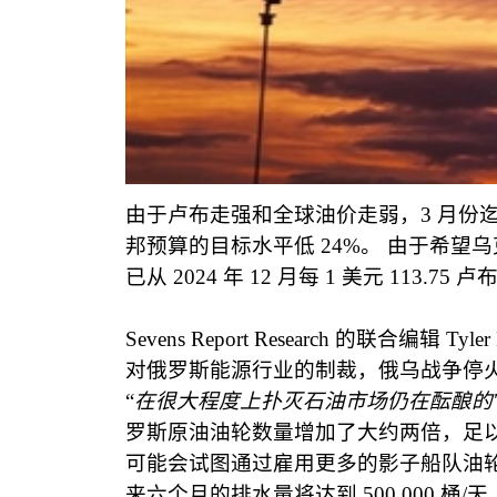
由于卢布走强和全球油价走弱，
3
月份
邦预算的目标水平低
24%
。
由于希望乌
已从
2024
年
12
月每
1
美元
113.75
卢
Sevens Report Research
的联合编辑
Tyler
对俄罗斯能源行业的制裁，俄乌战争停
“
在很大程度上扑灭石油市场仍在酝酿的
'
罗斯原油油轮数量增加了大约两倍，足
可能会试图通过雇用更多的影子船队油
来六个月的排水量将达到
500,000
桶
/
天