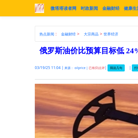
微塔塔读者网
时政新闻
金融财经
健康生
:
>
>
热点新闻
金融财经
大宗商品
世界经济
俄罗斯油价比预算目标低 24
03/19/25 11:04 |
|
|
我说几句
打
来源： oilprice |
已有(0)点评