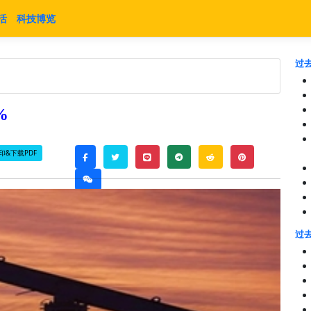
活
科技博览
过去
%
印&下载PDF
twitter
line
telegram
reddit
pinterest
facebook
weixin
过去