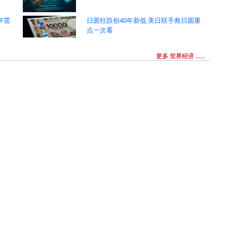
F需
日圆狂跌创40年新低 美日联手救日圆重
告
点一次看
更多 世界经济 ......