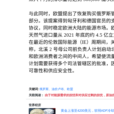
与此同时，欧盟提出了
恢复购买
俄罗斯
部分。该提案得到匈牙利和德国官员的
协议，同时稳定欧洲大陆的能源市场。
天然气进口量
从
2021
年底的约
4.5
亿立
在最近的伦敦国际能源
（
IE
）
周期间，
称，北溪
2
号母公司前负责人计划启动
和欧洲消费者之间的中间人，希望使流
计划需要获得多个司法管辖区的批准，
可靠性和供应安全性。
关键词:
俄罗斯、油价卢布、欧盟
关联阅读：
由于对能源需求的担忧和对供应过剩的担忧，原油
世界经济
黄金上涨至4200美元，软弱ADP冷