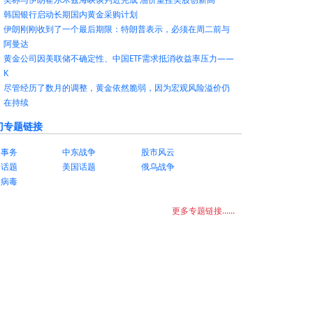
韩国银行启动长期国内黄金采购计划
伊朗刚刚收到了一个最后期限：特朗普表示，必须在周二前与
阿曼达
黄金公司因美联储不确定性、中国ETF需求抵消收益率压力——
K
尽管经历了数月的调整，黄金依然脆弱，因为宏观风险溢价仍
在持续
门专题链接
美事务
中东战争
股市风云
国话题
美国话题
俄乌战争
状病毒
更多专题链接......