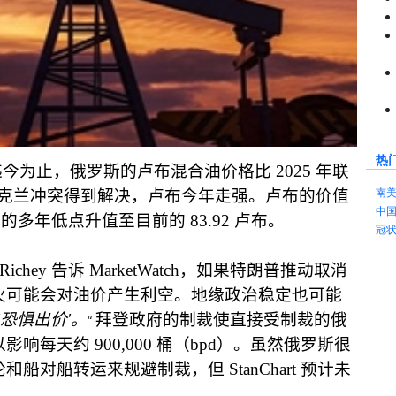
热
迄今为止，俄罗斯的卢布混合油价格比
2025
年联
南
克兰冲突得到解决，卢布今年走强。卢布的价值
中
布的多年低点升值至目前的
83.92
卢布。
冠
 Richey
告诉
MarketWatch
，如果特朗普推动取消
火可能会对油价产生利空。地缘政治稳定也可能
恐惧出价
'
。
拜登政府的制裁使直接受制裁的俄
“
以影响每天约
900,000
桶
（
bpd
）。虽然俄罗斯很
轮和船对船转运来规避制裁，但
StanChart
预计未
。