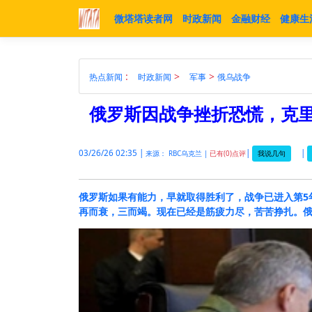
微塔塔读者网
时政新闻
金融财经
健康生
:
>
>
热点新闻
时政新闻
军事
俄乌战争
俄罗斯因战争挫折恐慌，克里
03/26/26 02:35 |
|
|
我说几句
来源： RBC乌克兰 |
已有(0)点评
俄罗斯如果有能力，早就取得胜利了，战争已进入第5
再而衰，三而竭。现在已经是筋疲力尽，苦苦挣扎。