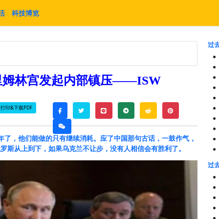
活
科技博览
过去
姆林宫发起内部镇压——ISW
打印&下载PDF
twitter
line
telegram
reddit
pinterest
facebook
weixin
年了，他们能做的只有继续消耗。应了中国那句古话，一鼓作气，
俄罗斯从上到下，如果乌克兰不让步，没有人相信会有胜利了。
过去