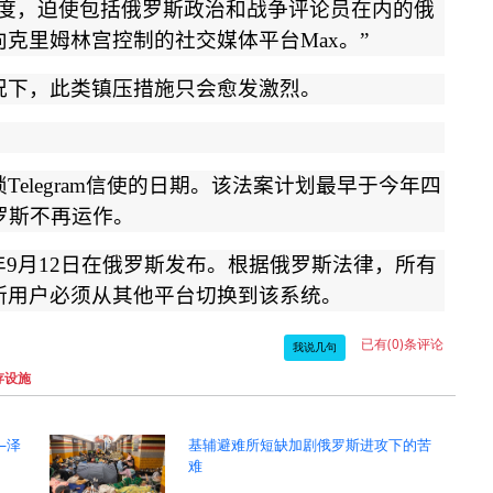
度，迫使包括俄罗斯政治和战争评论员在内的俄
向克里姆林宫控制的社交媒体平台
Max
。
”
况下，此类镇压措施只会愈发激烈。
锁
Telegram
信使的日期。该法案计划最早于今年四
罗斯不再运作。
年
9
月
12
日在俄罗斯发布。根据俄罗斯法律，所有
斯用户必须从其他平台切换到该系统。
已有(0)条评论
我说几句
存设施
—泽
基辅避难所短缺加剧俄罗斯进攻下的苦
难