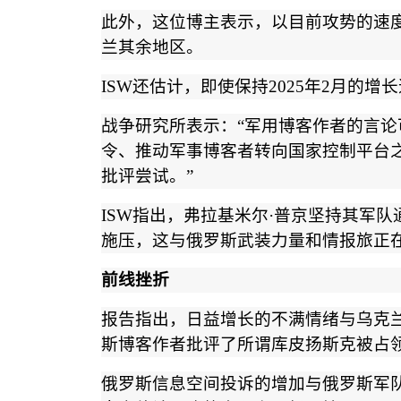
此外，这位博主表示，以目前攻势的速
兰其余地区。
ISW
还估计，即使保持
2025
年
2
月的增长
战争研究所表示：
“
军用博客作者的言论
令、推动军事博客者转向国家控制平台
批评尝试。
”
ISW
指出，弗拉基米尔
·
普京坚持其军队
施压，这与俄罗斯武装力量和情报旅正
前线挫折
报告指出，日益增长的不满情绪与乌克
斯博客作者批评了所谓库皮扬斯克被占
俄罗斯信息空间投诉的增加与俄罗斯军