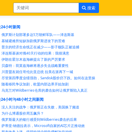
搜索
24小时新闻
俄罗斯计划部署多达5万朝鲜军队——泽连斯基
基辅避难所短缺加剧俄罗斯进攻下的苦难
普京的经济生命线正在减少——影子舰队正被追捕
泽连斯基谈对俄40天行动的结果：我很满意
伊朗在霍尔木兹海峡提出了新的严厉要求
贝森特：荷莫兹海峡将逐步失去战略重要性
川普盟友就任哥伦比亚总统 拉美右派再下一城
尽管第四季度业绩强劲，Sandisk股价仍下跌。如何在这里操
随着移民争议加剧，欧盟内部边界开始加剧
乌克兰对Wildberries仓库的袭击如何让俄罗斯陷入真正
24小时与48小时之间新闻
没人关注的战争：俄罗斯正在失败，美国换了频道
为什么博通股价周五飙升？
俄罗斯最大的银行感受到Wildberries袭击的后果
萨蒂亚·纳德拉表示，Microsoft自家的AI芯片正推动效
股市收盘上涨，疲弱的就业报告缓解加息担忧