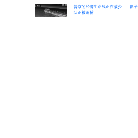
普京的经济生命线正在减少——影子
队正被追捕
:
>
>
热点新闻
时政新闻
政治
俄乌战争