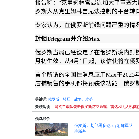
报告称：
“
克里姆林宫最近加大了审查力
罗斯人从克里姆林宫无法控制的平台转
专家认为，在俄罗斯前线问题严重的情
封锁
Telegram
并介绍
Max
俄罗斯当局已经设定了在俄罗斯境内封
月初生效。从
4
月
1
日起，该信使将在俄
首个所谓的全国性消息应用
Max
于
2025
店铺销售的手机都将预装该功能，俄罗
关键词:
俄罗斯、镇压、战争、攻势
关联阅读：
乌克兰军队袭击俄罗斯防空系统、雷达和无人机储
俄乌战争
俄罗斯计划部署多达5万朝鲜军队—
连斯基