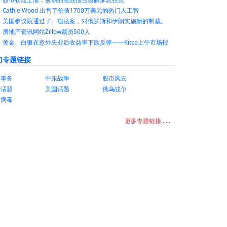
Cathie Wood 出售了价值1700万美元的热门人工智
美国参议院通过了一项法案，对俄罗斯和伊朗实施新的制裁。
房地产资讯网站Zillow裁员500人
黄金、白银在意外失业后收益率下跌反弹——Kitco上午市场报
门专题链接
美事务
中东战争
股市风云
国话题
美国话题
俄乌战争
状病毒
更多专题链接......