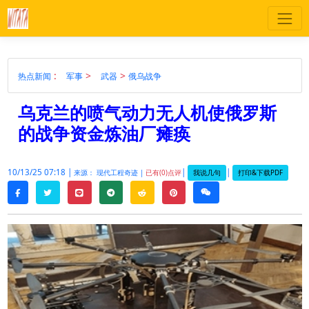
:
>
>
热点新闻
军事
武器
俄乌战争
乌克兰的喷气动力无人机使俄罗斯
的战争资金炼油厂瘫痪
10/13/25 07:18 |
|
|
我说几句
打印&下载PDF
来源： 现代工程奇迹 |
已有(0)点评
twitter
line
telegram
reddit
pinterest
weixin
facebook