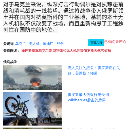
对于乌克兰来说，纵深打击行动偶尔是对抗静态前
线和消耗战的一线希望。通过将战争带入俄罗斯领
土并在国内对抗莫斯科的工业基地，基辅的本土无
人机机队不仅改变了战场，而且重新构思了工程独
创性在国防中的地位
。
已有(0)条评论
我说几句
关键词:
乌克兰、无人机、炼油厂、战争
关联阅读：
泽连斯基称乌克兰新型导弹和无人机导致俄罗斯天然气短缺
俄乌战争
没人关注的战争：俄罗斯正在失
败，美国换了频道
俄罗斯最大的银行感受到
Wildberries袭击的后果