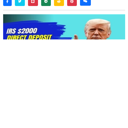
twitter
line
telegram
reddit
pinterest
weixin
facebook
2,000
美元直接存款：今年秋天，新一波的经济救济
将降临到数百万美国人身上。美国国税局
（
IRS
）
已确认，将于
2025
年
10
月向符合条件的美国公民
发放
2,000
美元的直接存款付款。此举是政府帮助
家庭和个人应对通货膨胀、高住房成本和日常开支
带来的财务挑战的持续努力的一部分。
对于许多靠薪水生活的美国人来说，新一轮的直接