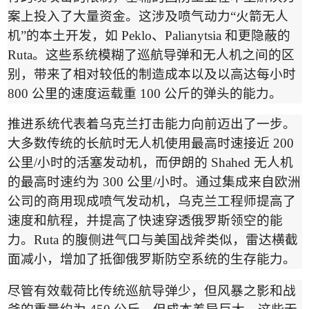
案上投入了大量资金。这涉及喷气动力
“
火箭无人
机
”
的本土开发，如
Peklo
、
Palianytsia
和更隐蔽的
Ruta
。这些系统模糊了巡航导弹和无人机之间的区
别，带来了相对较低的制造成本以及以高达每小时
800
公里的速度运载重
100
公斤的弹头的能力。
推进系统代表着乌克兰打击能力向前迈出了一步。
大多数传统的长航时无人机使用最高时速接近
200
公里
/
小时的活塞发动机，而伊朗的
Shahed
无人机
的最高时速约为
300
公里
/
小时。通过集成来自欧洲
公司的商用现成喷气发动机，乌克兰工程师提高了
速度和航程，并提高了快速穿透俄罗斯领空的能
力。
Ruta
的腹侧进气口与美国战斧类似，雷达横截
面减小，增加了抵御俄罗斯防空系统的生存能力。
尽管有效载荷比传统巡航导弹少，但风暴之影和战