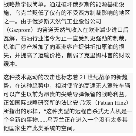
战略数学很简单。通过破坏俄罗斯的能源基础设
施，乌克兰贬低了仅有的不受西方制裁影响的地区
之一。由于俄罗斯天然气工业股份公司
（
Gazprom
）的管道天然气收入在欧洲减少进口后
瓦解，石油行业迄今为止一直受到更强劲的制裁。
炼油厂停产增加了向亚洲客户提供折扣原油的损
失，并提高了运输价格，削弱了克里姆林宫的财政
缓冲。
这种技术驱动的攻击也标志着
21
世纪战争的新趋
势，在这种趋势中，相对便宜的高速无人驾驶车辆
可以产生以前为昂贵的尖端导弹保留的战略利益。
正如国际战略研究所的法比安
·
欣茨（
Fabian Hinz
）
所指出的那样，
“
这种类型的远程自杀式无人机是一
个全新的事物
......
乌克兰正在进入一个没有太多其
他国家生产此类系统的空间。