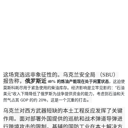
这场竞选远非象征性的。乌克兰安全局 （
SBU
）
报告称，
俄罗斯近
，这迫使
40%
的炼油产能现在处于闲置状态
莫斯科耗尽用于紧急使用的柴油库存。经济影响是立竿见影的：
“
石油
美元
”
收入下降降低了俄罗斯为战争提供资金的能力，考虑到石油和天
。
然气占其
GDP
的约
20%
，这是一个沉重的打击
乌克兰对西方武器短缺的本土工程反应发挥了关键
作用。面对部署外国提供的巡航和战术弹道导弹进
行跨境攻击的限制，基辅的国防工业在本土解决方