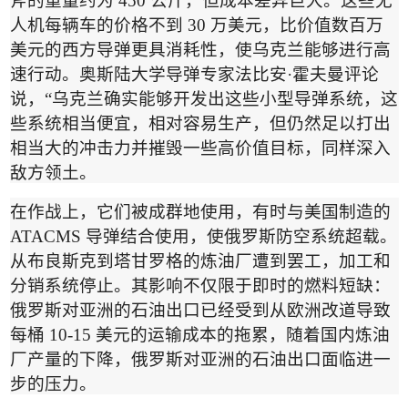
斧的重量约为
450
公斤，但成本差异巨大。这些无
人机每辆车的价格不到
30
万美元，比价值数百万
美元的西方导弹更具消耗性，使乌克兰能够进行高
速行动。奥斯陆大学导弹专家法比安
·
霍夫曼评论
说，
“
乌克兰确实能够开发出这些小型导弹系统，这
些系统相当便宜，相对容易生产，但仍然足以打出
相当大的冲击力并摧毁一些高价值目标，同样深入
敌方领土。
在作战上，它们被成群地使用，有时与美国制造的
ATACMS
导弹结合使用，使俄罗斯防空系统超载。
从布良斯克到塔甘罗格的炼油厂遭到罢工，加工和
分销系统停止。其影响不仅限于即时的燃料短缺：
俄罗斯对亚洲的石油出口已经受到从欧洲改道导致
每桶
10-15
美元的运输成本的拖累，随着国内炼油
厂产量的下降，俄罗斯对亚洲的石油出口面临进一
步的压力。