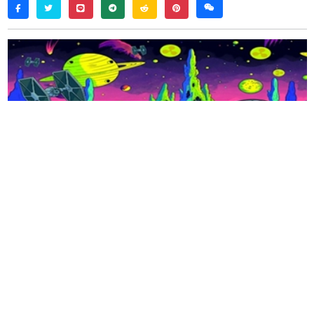
twitter
line
telegram
reddit
pinterest
weixin
facebook
XRP
价格预测在自
11
月以来大幅上涨超过
550%
后成为人们关注的焦点。
在聪明资金的大量抛售行动中，加密货币最近的表
现引起了两位技术分析师的认可。
分析师认为，这次抛售只是机构层面的获利了结行
动。尽管如此，聪明的投资者仍在跟随资金转向