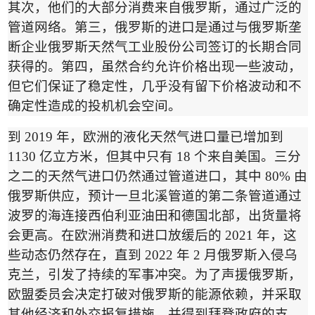
其次，他们的大部分消费来自俄罗斯，通过广泛的
管道网络。第三，俄罗斯的进口是通过与
俄罗斯垄
断企业俄罗斯天然气工业股份
公司签订的长期合同
获得的。第四，虽然合约允许价格出现一些波动，
但它们保证了稳定性，几乎没有留下价格波动和不
确定性造成的投机机会空间。
到
2019
年，欧洲的液化天然气进口量已增加到
1130
亿立方米，但其中只有
18
个来自美国。三分
之二的天然气进口仍然通过管道进口，其中
80%
由
俄罗斯供应，预计一旦北溪管道的第二条管道通过
波罗的海连接西伯利亚油田和德国北部，出货量将
会更高。在欧洲消费和进口放缓后的
2021
年，这
些动态仍然存在，直到
2022
年
2
月俄罗斯入侵乌
克兰，引发了持续的军事冲突。为了声援俄罗斯，
欧盟委员会决定打破对俄罗斯的能源依赖，并采取
其他经济和外交报复措施，并得到拜登政府的支