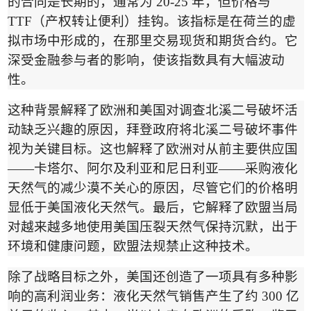
的合同是长期的，通常为
20-25
年，但价格与
TTF
（产权转让便利）挂钩。该指标是在荷兰的虚
拟市场中形成的，在那里交易现货和期货合约。它
深受金融参与者的影响，使该指数具有大幅波动
性。
这种背景解释了欧洲和美国对调查
北溪二号破坏
活
动缺乏兴趣的原因，拜登政府将北溪二号破坏事件
视为关键目标。这也解释了欧洲对从前主要供应国
——
卡塔尔、阿尔及利亚和尼日利亚
——
采购液化
天然气的减少漠不关心的原因，尽管它们的价格明
显低于美国液化天然气。最后，它解释了欧盟当局
对越来越多地使用美国压裂天然气保持沉默，出于
环境和健康问题，欧盟法规禁止这种技术。
除了战略目标之外，美国还创造了一项具有多种影
响的高利润业务：液化天然气销售产生了约
300
亿