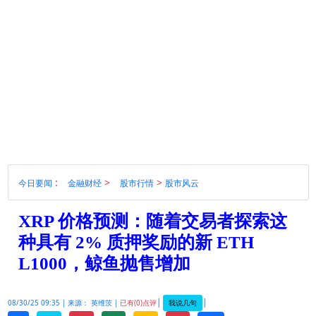
:
>
>
今日要闻
金融财经
股市行情
股市风云
XRP 价格预测：随着交易者探索这
种具有 2% 质押奖励的新 ETH
L1000，鲸鱼抛售增加
|
|
我说几句
08/30/25 09:35 |
来源： 英维茨 |
已有(0)点评