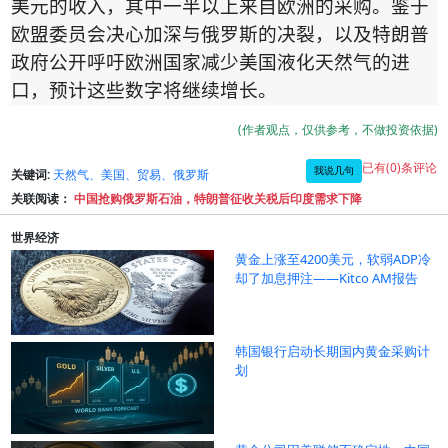
美元的收入，其中一半以上来自欧洲的采购。鉴于
欧盟委员会决心加深与俄罗斯的决裂，以及特朗普
政府公开呼吁欧洲国家减少
美国液化天然气的进
口
，预计这些数字将继续增长。
(作者观点，仅供参考，不做投资依据)
已有(0)条评论
我说几句
关键词:
天然气、美国、贸易、俄罗斯
关联阅读：
中国抢购俄罗斯石油，特朗普征收关税后印度需求下降
世界经济
黄金上涨至4200美元，软弱ADP冷
却了加息押注——Kitco AM报告
韩国银行启动长期国内黄金采购计
划