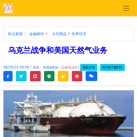
:
>
>
热点新闻
金融财经
大宗商品
世界经济
乌克兰战争和美国天然气业务
08/30/25 09:58 |
|
|
我说几句
打印&下载PDF
来源： 美国国家报 |
已有(0)点评
twitter
line
telegram
reddit
pinterest
weixin
facebook