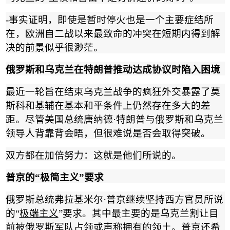
-
事实证明，即使是暂时停火也是一个主要症结所
在，欧洲自二战以来最致命的冲突在短期内得到解
决的前景似乎很渺茫。
俄罗斯和乌克兰在特朗普推动达成协议时陷入困境
最近一轮旨在结束乌克兰战争的疯狂外交暴露了莫
斯科和基辅在基本和平条件上仍然存在多大的差
距。尽管美国总统唐纳德
·
特朗普与俄罗斯和乌克兰
领导人背靠背会晤，但很难说是否会取得突破。
双方都在加倍努力：这就是他们所说的。
普京的
“
极简主义
”
要求
俄罗斯总统弗拉基米尔
·
普京继续坚持西方官员所说
的
“
极端主义
”
要求。其中最主要的是乌克兰割让目
前被俄罗斯军队占领或声称拥有的
领土
。普京还希