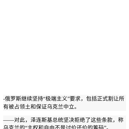
-
俄罗斯继续坚持
“
极端主义
”
要求，包括正式割让所
有被占领土和保证乌克兰中立。
——
对此，泽连斯基总统坚决拒绝了这些条款，称
乌克兰的
“
主权和自由不是讨价还价的筹码
”
。