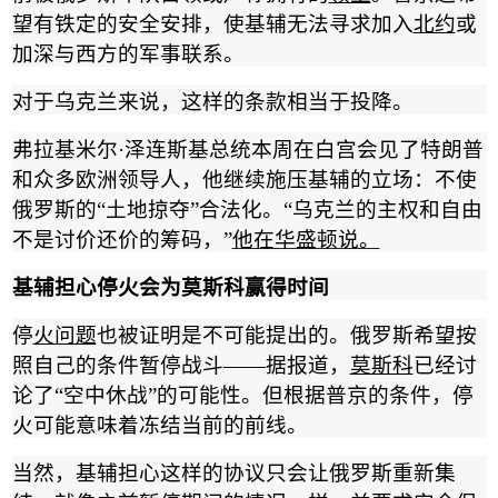
望有铁定的安全安排，使基辅无法寻求加入
北约
或
加深与西方的军事联系。
对于乌克兰来说，这样的条款相当于投降。
弗拉基米尔
·
泽连斯基总统本周在白宫会见了特朗普
和众多欧洲领导人，他继续施压基辅的立场：不使
俄罗斯的
“
土地掠夺
”
合法化。
“
乌克兰的主权和自由
不是讨价还价的筹码，
”
他在华盛顿说。
基辅担心停火会为莫斯科赢得时间
停
火问题
也被证明是不可能提出的。俄罗斯希望按
照自己的条件暂停战斗
——
据报道，
莫斯科
已经讨
论了
“
空中休战
”
的可能性。但根据普京的条件，停
火可能意味着冻结当前的前线。
当然，基辅担心这样的协议只会让俄罗斯重新集