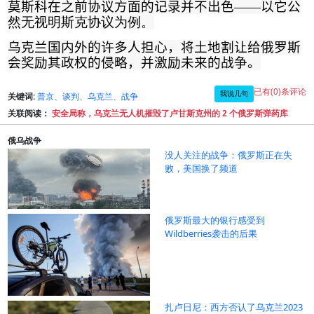
莫斯科在之前协议方面的记录并不出色
——
以它公
然无视明斯克协议为例。
乌克兰国内外的许多人担心，将土地割让给俄罗斯
会奖励其政权的侵略，并激励未来的战争
。
已有(0)条评论
我说几句
关键词:
普京、谈判、乌克兰、战争
关联阅读：
安全局称，乌克兰无人机摧毁了卢甘斯克州的 2 个俄罗斯弹药库
俄乌战争
没人关注的战争：俄罗斯正在失
败，美国换了频道
俄罗斯最大的银行感受到
Wildberries袭击的后果
扎卢日尼：西方否认了乌克兰2023