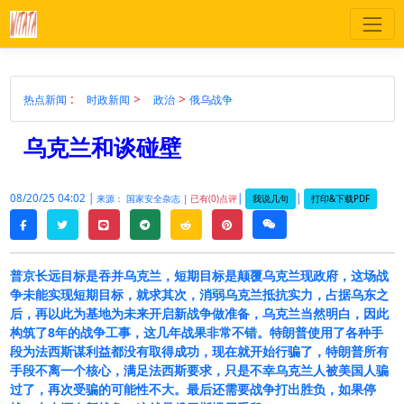
:
>
>
热点新闻
时政新闻
政治
俄乌战争
乌克兰和谈碰壁
08/20/25 04:02 |
|
|
我说几句
打印&下载PDF
来源： 国家安全杂志 |
已有(0)点评
twitter
line
telegram
reddit
pinterest
weixin
facebook
普京长远目标是吞并乌克兰，短期目标是颠覆乌克兰现政府，这场战
争未能实现短期目标，就求其次，消弱乌克兰抵抗实力，占据乌东之
后，再以此为基地为未来开启新战争做准备，乌克兰当然明白，因此
构筑了8年的战争工事，这几年战果非常不错。特朗普使用了各种手
段为法西斯谋利益都没有取得成功，现在就开始行骗了，特朗普所有
手段不离一个核心，满足法西斯要求，只是不幸乌克兰人被美国人骗
过了，再次受骗的可能性不大。最后还需要战争打出胜负，如果停