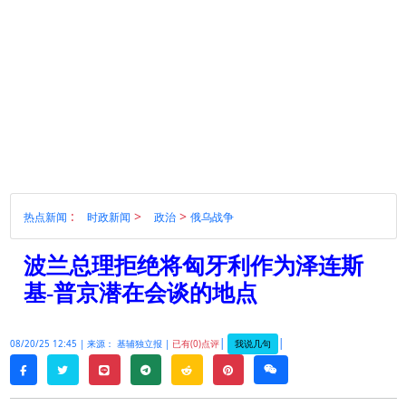
:
>
>
热点新闻
时政新闻
政治
俄乌战争
波兰总理拒绝将匈牙利作为泽连斯
基-普京潜在会谈的地点
|
|
我说几句
08/20/25 12:45 |
来源： 基辅独立报 |
已有(0)点评
twitter
line
telegram
reddit
pinterest
weixin
facebook