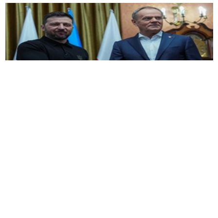
波兰总理唐纳德
·
图斯克
（
Donald Tusk
）
8
月
20
日
表示，他不支持总统弗拉基米尔
·
泽连斯基
（
Volodymyr Zelensky
）
和俄罗斯总统弗拉基米尔
·
普京
（
Vladimir Putin
）
在匈牙利进行潜在和平谈判
的想法。
"
布达佩斯
？可能不是每个人都记得这一点，但在
1994
年，乌克兰已经从美国、
俄罗斯
和英国获得了
领土完整的保证。在布达佩斯，
“
图斯克在
X
上
写