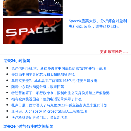
SpaceX股票大跌。分析师会对盈利
失利做出反应，调整价格目标。
更多 股市风云 ......
过去24小时新闻
离岸信托征税 港、新律师透露中国富豪仍感“震惊”并急于筹现
美对由中国主导的芯片和太阳能加征关税
马斯克要盖Terafab晶圆厂首期砸168亿元 还要自建发电
随着中东紧张局势升级，股票回落
特朗普签署了一项行政命令，限制出生公民身份并禁止产假旅游
福奇被判藐视国会：他的电话记录揭示了什么
扎卢日尼：西方否认了乌克兰2023年孤立被占克里米亚的计划
亚马逊、Alphabet和Microsoft都因人工智能实现
沃尔格林关闭更多门店。参见新名单
过去24小时与48小时之间新闻