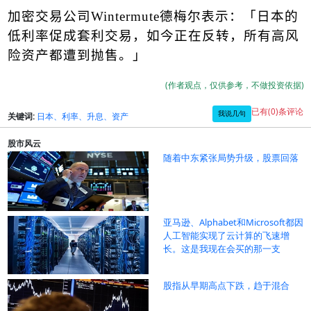
加密交易公司
Wintermute
德梅尔表示：「日本的
低利率促成套利交易，如今正在反转，所有高风
险资产都遭到抛售。」
(作者观点，仅供参考，不做投资依据)
已有(0)条评论
我说几句
关键词:
日本、利率、升息、资产
股市风云
随着中东紧张局势升级，股票回落
亚马逊、Alphabet和Microsoft都因
人工智能实现了云计算的飞速增
长。这是我现在会买的那一支
股指从早期高点下跌，趋于混合