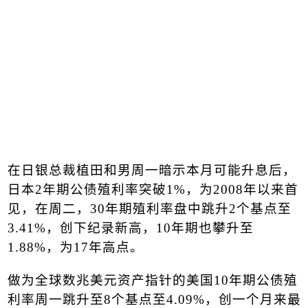
在日银总裁植田和男周一暗示本月可能升息后，
日本
2
年期公债
殖利率
突破
1%
，为
2008
年以来首
见，在周二，
30
年期殖利率盘中跳升
2
个基点至
3.41%
，创下纪录新高，
10
年期也攀升至
1.88%
，为
17
年高点。
做为全球数兆美元资产指针的美国
10
年期公债殖
利率周一跳升至
8
个基点至
4.09%
，创一个月来最