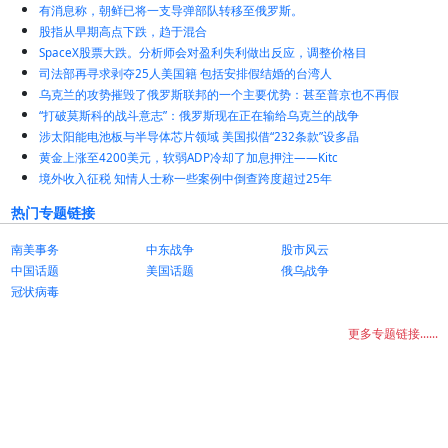
有消息称，朝鲜已将一支导弹部队转移至俄罗斯。
股指从早期高点下跌，趋于混合
SpaceX股票大跌。分析师会对盈利失利做出反应，调整价格目
司法部再寻求剥夺25人美国籍 包括安排假结婚的台湾人
乌克兰的攻势摧毁了俄罗斯联邦的一个主要优势：甚至普京也不再假
“打破莫斯科的战斗意志”：俄罗斯现在正在输给乌克兰的战争
涉太阳能电池板与半导体芯片领域 美国拟借“232条款”设多晶
黄金上涨至4200美元，软弱ADP冷却了加息押注——Kitc
境外收入征税 知情人士称一些案例中倒查跨度超过25年
热门专题链接
南美事务
中东战争
股市风云
中国话题
美国话题
俄乌战争
冠状病毒
更多专题链接......