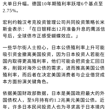
大单日升幅。德国
10
年期殖利率跃增
6
个基点至
2.75%
。
宏利约翰汉考克投资管理公司共同投资策略长米
斯金表示：「在日银释出
12
月准备升息的鹰派信
号后，全球债市正感受蝴蝶效应。」
一些华尔街人士担心，日本公债殖利率上升可能
吸引资金撤离美国投资，因为日本投资人若能在
国内取得更高殖利率，他们可能会把资金汇回日
本，削弱对海外公债的需求，进而推高美国公债
殖利率，而后者在决定美国消费者与企业借贷成
本方面扮演关键角色。
依据美国财政部数据，日本是美国政府最大的外
国债权人，至
9
月持有约
1.2
兆美元美国公债。近
年，许多日本民间投资人也为寻求高于日本境内