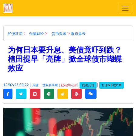
:
>
>
经济新闻
金融财经
货币资讯
股市风云
为何日本要升息、美债竟吓到跌？
植田提早「亮牌」掀全球债市蝴蝶
效应
12/02/25 09:22 |
|
|
我说几句
打印&下载PDF
来源： 世界新闻网 |
已有(0)点评
twitter
line
telegram
reddit
pinterest
weixin
facebook