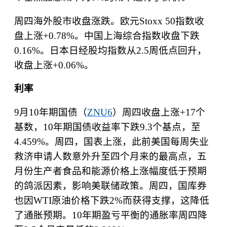
周四海外股市收盘涨跌。欧元
Stoxx 50
指数收
盘上涨
+0.78%
。中国上海综合指数收盘下跌
0.16%
。日本日经股均指数从
2.5
周低点回升，
收盘上涨
+0.06%
。
利率
9
月
10
年期国债（
ZNU6
）周四收盘上涨
+17
个
基数，
10
年期国债收益率下跌
9.3
个基点，至
4.459%
。周四，国表上涨，此前美国每周失业
救济申请人数意外升至四个月来的最高点，五
月份生产者食品和能源价格上涨幅度低于预期
的鸽派因素，影响美联储政策。周四，国库券
也因
WTI
原油价格下跌
2%
而获得支撑，这降低
了通胀预期。
10
年期盈亏平衡的通胀率周四降