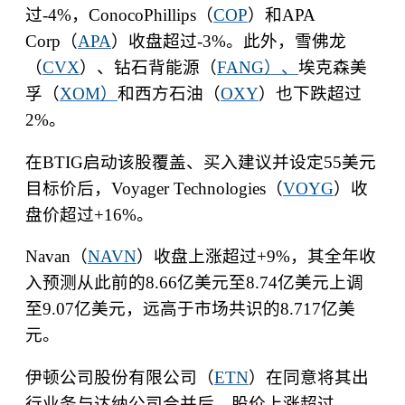
过
-4%
，
ConocoPhillips
（
COP
）和
APA
Corp
（
APA
）收盘超过
-3%
。此外，雪佛龙
（
CVX
）、钻石背能源（
FANG
）、
埃克森美
孚（
XOM
）
和西方石油（
OXY
）也下跌超过
2%
。
在
BTIG
启动该股覆盖、买入建议并设定
55
美元
目标价后，
Voyager Technologies
（
VOYG
）收
盘价超过
+16%
。
Navan
（
NAVN
）收盘上涨超过
+9%
，其全年收
入预测从此前的
8.66
亿美元至
8.74
亿美元上调
至
9.07
亿美元，远高于市场共识的
8.717
亿美
元。
伊顿公司股份有限公司（
ETN
）在同意将其出
行业务与达纳公司合并后，股价上涨超过