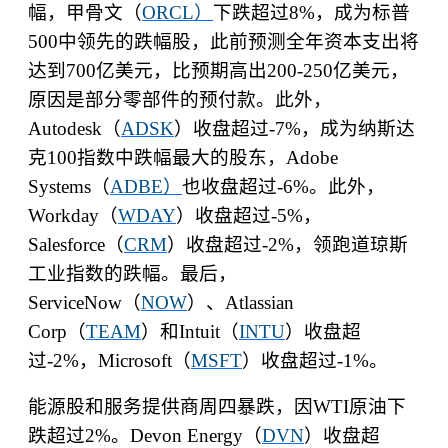
幅，甲骨文（
ORCL
）
下跌超过
8%
，成为标普
500
中领先的跌幅股，此前预测全年资本支出将
达到
700
亿美元，比预期高出
200-250
亿美元，
原因是部分零部件的预付款。此外，
Autodesk
（
ADSK
）收盘超过
-7%
，成为纳斯达
克
100
指数中跌幅最大的股东，
Adobe
Systems
（
ADBE
）
也收盘超过
-6%
。此外，
Workday
（
WDAY
）收盘超过
-5%
，
Salesforce
（
CRM
）收盘超过
-2%
，领跑道琼斯
工业指数的跌幅。最后，
ServiceNow
（
NOW
）、
Atlassian
Corp
（
TEAM
）和
Intuit
（
INTU
）收盘超
过
-2%
，
Microsoft
（
MSFT
）收盘超过
-1%
。
能源股和服务提供商周四暴跌，因
WTI
原油下
跌超过
2%
。
Devon Energy
（
DVN
）收盘超