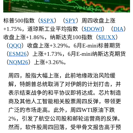
标普
500
指数（
$SPX
）（
SPY
）周四收盘上涨
+1.75%
，道琼斯工业平均指数（
$DOWI
）（
DIA
）
收盘上涨
+1.86%
，纳斯达克
100
指数（
$IUXX
）
（
QQQ
）收盘上涨
+3.29%
。
6
月
E-mini
标普期货
（
ESM26
）上涨
+1.73%
，
6
月
E-mini
纳斯达克期货
（
NQM26
）上涨
+3.26%
。
周四，股指大幅上涨，此前地缘政治风险缓
解，特朗普总统取消了对伊朗的计划打击，并
表示结束战争的和平协议即将达成。芯片制造
商及其他人工智能相关股票周四反弹，带领更
广泛的市场走高。此外，周四
WTI
原油下跌
2%
，引发了航空公司股和邮轮运营商的反弹。
然而，软件股周四回落，受甲骨文报告高于预