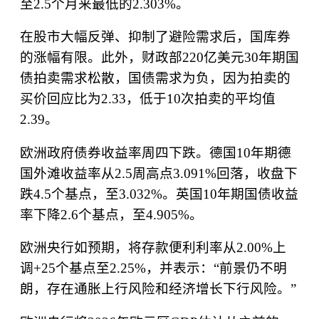
至
2.5
个月来最低的
2.303%
。
在股市大幅反弹、抑制了避险需求后，国库券
的涨幅有限。此外，财政部
220
亿美元
30
年期国
债拍卖需求松散，国债需求为负，因为拍卖的
买价回应比为
2.33
，低于
10
次拍卖的平均值
2.39
。
欧洲政府债券收益率周四下跌。德国
10
年期德
国外滩收益率从
2.5
周高点
3.091%
回落，收盘下
跌
4.5
个基点，至
3.032%
。英国
10
年期国债收益
率下降
2.6
个基点，至
4.905%
。
欧洲央行如预期，将存款便利利率从
2.00%
上
调
+25
个基点至
2.25%
，并表示：
“
前景仍不明
朗，存在通胀上行风险和经济增长下行风险。
”