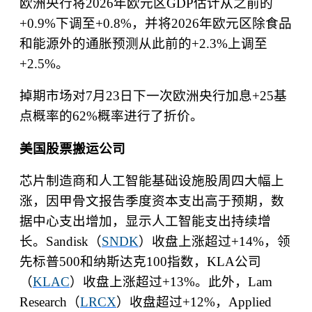
欧洲央行将
2026
年欧元区
GDP
估计从之前的
+0.9%
下调至
+0.8%
，并将
2026
年欧元区除食品
和能源外的通胀预测从此前的
+2.3%
上调至
+2.5%
。
掉期市场对
7
月
23
日下一次欧洲央行加息
+25
基
点概率的
62%
概率进行了折价。
美国股票搬运公司
芯片制造商和人工智能基础设施股周四大幅上
涨，因甲骨文报告季度资本支出高于预期，数
据中心支出增加，显示人工智能支出持续增
长。
Sandisk
（
SNDK
）收盘上涨超过
+14%
，领
先标普
500
和纳斯达克
100
指数，
KLA
公司
（
KLAC
）收盘上涨超过
+13%
。此外，
Lam
Research
（
LRCX
）收盘超过
+12%
，
Applied