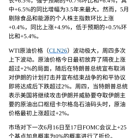
长
+6.5%
，强于预期的
+0.7%
环比和
+6.4%
，其
中
+6.5%
的同比增幅为
3.5
年来最大。然而，
5
月
剔除食品和能源的个人株主指数环比上涨
+0.4%
，同比上涨
+4.9%
，低于预期的
+0.5%
环
比和
+5.4%
。
WTI
原油价格（
CLN26
）波动极大，周四多次
上下波动。原油价格今日最初放弃了隔夜上涨
超过
+2%
的局面，随后在特朗普总统宣布取消
对伊朗的计划打击并宣布结束战争的和平协议
即将达成后下跌超过
2%
。周四，当特朗普总统
表示美国将继续攻击伊朗并威胁要夺取伊朗主
要的原油出口枢纽卡尔格岛石油码头时，原油
价格最初上涨超过
+2%
。
市场对下一次
6
月
16
日至
17
日
FOMC
会议上
+25
个基点加息概率为
0%
的概率进行了折价。