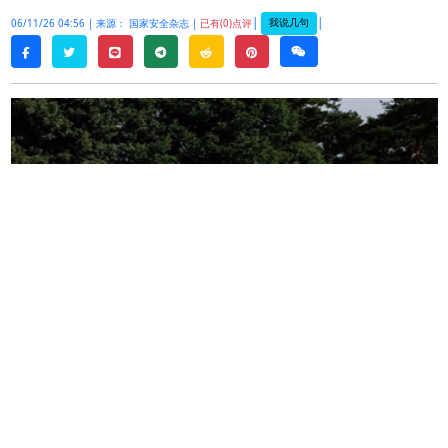
|
|
我说几句
06/11/26 04:56 |
来源： 国家安全杂志 |
已有(0)点评
twitter
line
telegram
reddit
pinterest
weixin
facebook
随着乌克兰战争进入第四年，局势似乎正慢慢向乌
克兰倾斜。包括乌克兰在俄罗斯前线后方不断扩大
的复杂打击行动和俄罗斯国内燃料短缺等多种因素
汇聚，使基辅自
2023
年以来首次获得战场动力
。
不断扩张的前线
乌克兰
总统
弗拉基米尔
·
泽连斯基在
X
（前称推特）