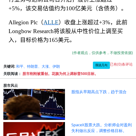
+5%
，该交易估值约为
100
亿美元（含债务）。
Allegion Plc
（
ALLE
）收盘上涨超过
+3%
，此前
Longbow Research
将该股从中性价位上调至买
入，目标价格为
165
美元。
(作者观点，仅供参考，不做投资依据)
已有(0)条评论
我说几句
关键词:
和平、特朗普、大涨、伊朗
关联阅读：
股市刚刚被重创。花旗为何上调标普500目标。
股市风云
股指从早期高点下跌，趋于混合
SpaceX股票大跌。分析师会对盈利
失利做出反应，调整价格目标。