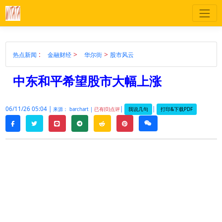
:
>
>
热点新闻
金融财经
华尔街
股市风云
中东和平希望股市大幅上涨
06/11/26 05:04 |
|
|
我说几句
打印&下载PDF
来源： barchart |
已有(0)点评
twitter
line
telegram
reddit
pinterest
weixin
facebook