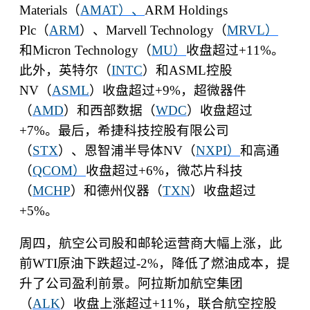
Materials
（
AMAT
）、
ARM Holdings
Plc
（
ARM
）、
Marvell Technology
（
MRVL
）
和
Micron Technology
（
MU
）
收盘超过
+11%
。
此外，英特尔（
INTC
）和
ASML
控股
NV
（
ASML
）收盘超过
+9%
，超微器件
（
AMD
）和西部数据（
WDC
）收盘超过
+7%
。最后，希捷科技控股有限公司
（
STX
）、恩智浦半导体
NV
（
NXPI
）
和高通
（
QCOM
）
收盘超过
+6%
，微芯片科技
（
MCHP
）和德州仪器（
TXN
）收盘超过
+5%
。
周四，航空公司股和邮轮运营商大幅上涨，此
前
WTI
原油下跌超过
-2%
，降低了燃油成本，提
升了公司盈利前景。阿拉斯加航空集团
（
ALK
）收盘上涨超过
+11%
，联合航空控股