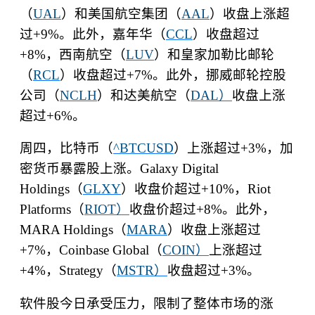
（
UAL
）和美国航空集团（
AAL
）收盘上涨超
过
+9%
。此外，嘉年华（
CCL
）收盘超过
+8%
，西南航空（
LUV
）和皇家加勒比邮轮
（
RCL
）收盘超过
+7%
。此外，挪威邮轮控股
公司（
NCLH
）和达美航空（
DAL
）
收盘上涨
超过
+6%
。
周四，比特币（
^BTCUSD
）上涨超过
+3%
，加
密货币暴露股上涨。
Galaxy Digital
Holdings
（
GLXY
）收盘价超过
+10%
，
Riot
Platforms
（
RIOT
）
收盘价超过
+8%
。此外，
MARA Holdings
（
MARA
）收盘上涨超过
+7%
，
Coinbase Global
（
COIN
）
上涨超过
+4%
，
Strategy
（
MSTR
）
收盘超过
+3%
。
软件股今日承受压力，限制了整体市场的涨